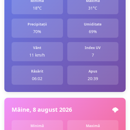
Minimă
Maximă
18°C
31°C
Precipitații
Umiditate
70%
69%
Vânt
Index UV
11 km/h
7
Răsărit
Apus
06:02
20:39
Mâine, 8 august 2026
🌩️
Minimă
Maximă