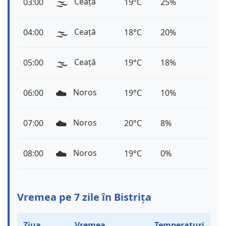
🌫️
Ceață
03:00
19°C
25%
🌫️
Ceață
04:00
18°C
20%
🌫️
Ceață
05:00
19°C
18%
☁️
Noros
06:00
19°C
10%
☁️
Noros
07:00
20°C
8%
☁️
Noros
08:00
19°C
0%
Vremea pe 7 zile în Bistrița
Ziua
Vremea
Temperaturi