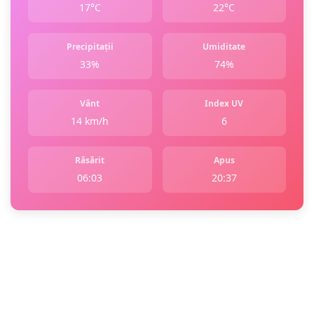
17°C
22°C
Precipitații
Umiditate
33%
74%
Vânt
Index UV
14 km/h
6
Răsărit
Apus
06:03
20:37