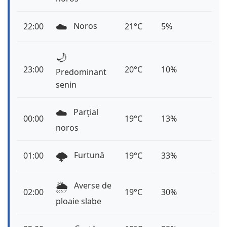
☁️
Noros
22:00
21°C
5%
🌙
23:00
20°C
10%
Predominant
senin
☁️
Parțial
00:00
19°C
13%
noros
🌩️
Furtună
01:00
19°C
33%
🌦️
Averse de
02:00
19°C
30%
ploaie slabe