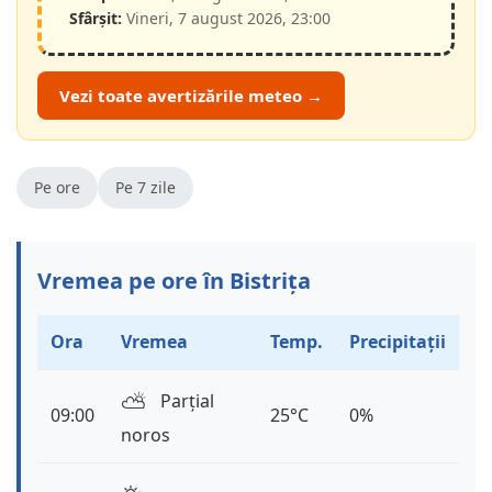
Sfârșit:
Vineri, 7 august 2026, 23:00
Vezi toate avertizările meteo →
Pe ore
Pe 7 zile
Vremea pe ore în Bistrița
Ora
Vremea
Temp.
Precipitații
⛅️
Parțial
09:00
25°C
0%
noros