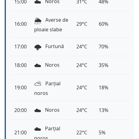
☁️
Noros
15:00
31°C
48%
🌦️
Averse de
16:00
29°C
60%
ploaie slabe
🌩️
Furtună
17:00
24°C
70%
☁️
Noros
18:00
24°C
35%
⛅️
Parțial
19:00
24°C
18%
noros
☁️
Noros
20:00
24°C
13%
☁️
Parțial
21:00
22°C
5%
noros