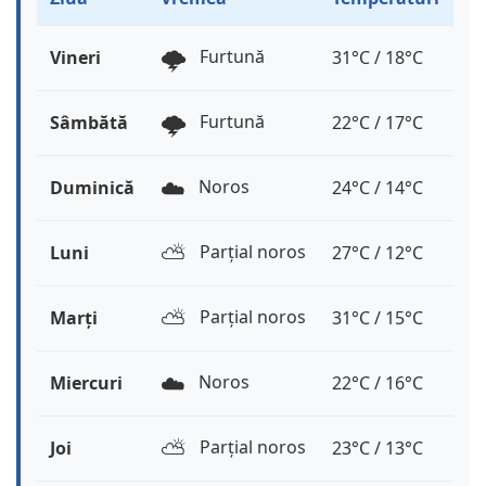
🌩️
Furtună
Vineri
31°C / 18°C
🌩️
Furtună
Sâmbătă
22°C / 17°C
☁️
Noros
Duminică
24°C / 14°C
⛅️
Parțial noros
Luni
27°C / 12°C
⛅️
Parțial noros
Marți
31°C / 15°C
☁️
Noros
Miercuri
22°C / 16°C
⛅️
Parțial noros
Joi
23°C / 13°C