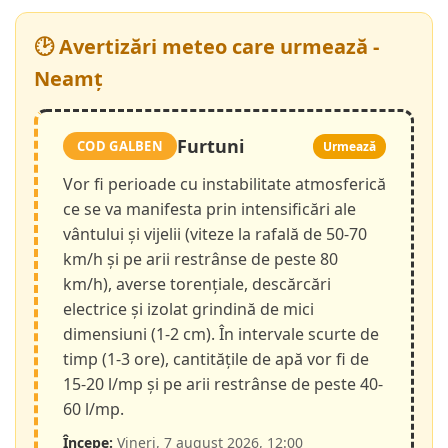
🕑 Avertizări meteo care urmează -
Neamț
Furtuni
COD GALBEN
Urmează
Vor fi perioade cu instabilitate atmosferică
ce se va manifesta prin intensificări ale
vântului și vijelii (viteze la rafală de 50-70
km/h și pe arii restrânse de peste 80
km/h), averse torențiale, descărcări
electrice și izolat grindină de mici
dimensiuni (1-2 cm). În intervale scurte de
timp (1-3 ore), cantitățile de apă vor fi de
15-20 l/mp și pe arii restrânse de peste 40-
60 l/mp.
Începe:
Vineri, 7 august 2026, 12:00