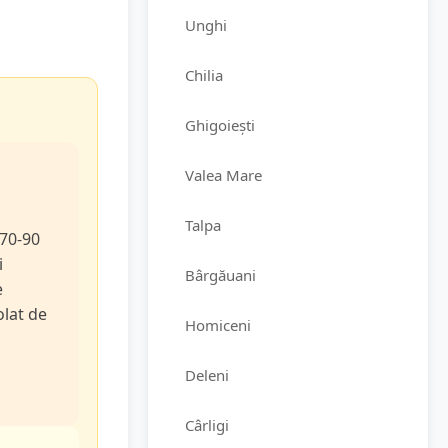
Unghi
Chilia
Ghigoiești
Valea Mare
Talpa
 70-90
i
Bârgăuani
e
olat de
Homiceni
Deleni
Cârligi