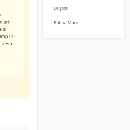
Dușești
n
e arii
Bahna Mare
e și
timp (1-
e peste