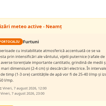
izări meteo active - Neamț
Furtuni
PORTOCALIU
 perioade cu instabilitate atmosferică accentuată ce se va
ta prin intensificări ale vântului, vijelii puternice (rafale de
 averse torențiale importante cantitativ, grindină de medii ș
l mari dimensiuni (2-4 cm) și descărcări electrice. În interval
de timp (1-3 ore) cantitățile de apă vor fi de 25-40 l/mp și iz
50 l/mp.
:
Vineri, 7 august 2026, 12:00
Vineri, 7 august 2026, 23:00