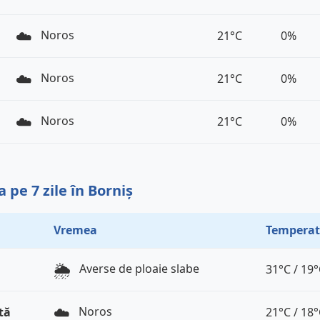
☁️
Noros
21°C
0%
☁️
Noros
21°C
0%
☁️
Noros
21°C
0%
pe 7 zile în Borniș
Vremea
Temperat
🌦️
Averse de ploaie slabe
31°C / 19
☁️
Noros
tă
21°C / 18