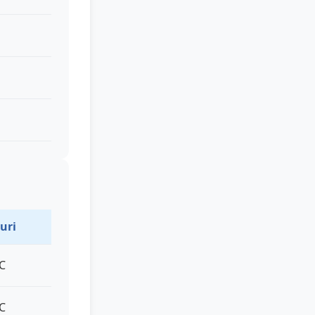
uri
°C
°C