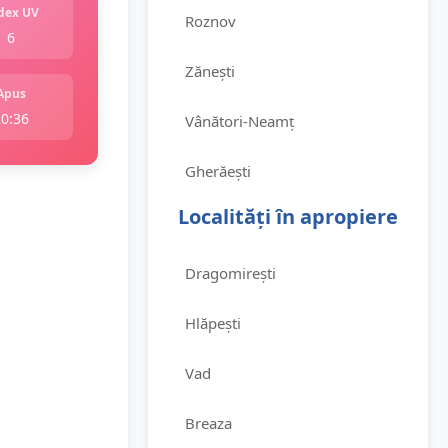
dex UV
Roznov
6
Zănești
Apus
20:36
Vânători-Neamț
Gherăești
Localități în apropiere
Dragomirești
Hlăpești
Vad
Breaza