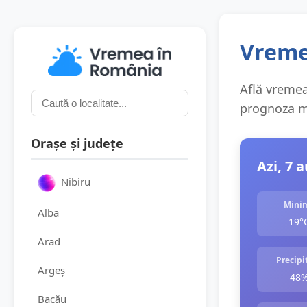
Vreme
Află vremea 
prognoza me
Orașe și județe
Azi, 7 
Nibiru
Mini
Alba
19°
Arad
Precipit
Argeș
48
Bacău