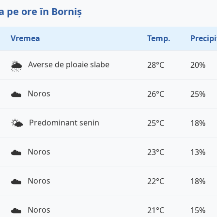
 pe ore în Borniș
Vremea
Temp.
Precipi
🌦️
Averse de ploaie slabe
28°C
20%
☁️
Noros
26°C
25%
🌤️
Predominant senin
25°C
18%
☁️
Noros
23°C
13%
☁️
Noros
22°C
18%
☁️
Noros
21°C
15%