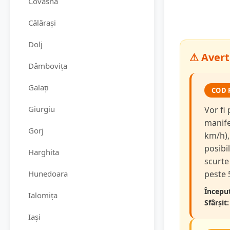
Covasna
Călărași
Dolj
⚠ Avert
Dâmbovița
Galați
COD 
Giurgiu
Vor fi
manifes
Gorj
km/h),
posibi
Harghita
scurte 
Hunedoara
peste 
Început
Ialomița
Sfârșit:
Iași