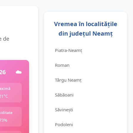
Vremea în localitățile
din județul Neamț
e de
Piatra-Neamț
Roman
26
☁️
Târgu Neamț
aximă
Săbăoani
21°C
Săvinești
iditate
73%
Podoleni