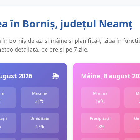
a în Borniș, județul Neamț
în Borniș de azi și mâine și planifică-ți ziua în funcți
teo detaliată, pe ore și pe 7 zile.
august 2026
🌦️
Mâine, 8 august 20
mă
Maximă
Minimă
M
C
31°C
18°C
ații
Umiditate
Precipitații
Um
%
67%
18%