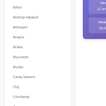
Vân
Bihor
22 k
Bistrița-Năsăud
Răsăr
Botoșani
06:0
Brașov
Brăila
București
Buzău
Caraș-Severin
Cluj
Constanța