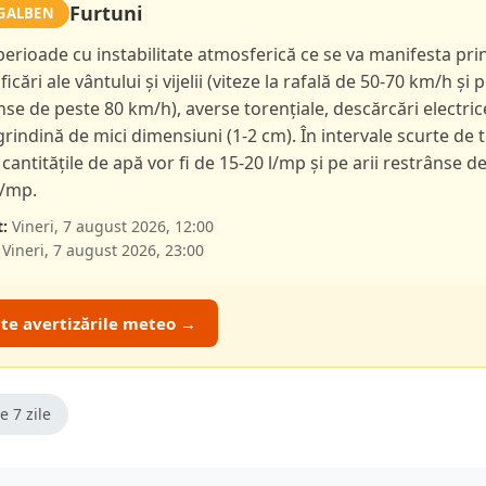
Furtuni
GALBEN
 perioade cu instabilitate atmosferică ce se va manifesta pri
ficări ale vântului și vijelii (viteze la rafală de 50-70 km/h și p
nse de peste 80 km/h), averse torențiale, descărcări electric
 grindină de mici dimensiuni (1-2 cm). În intervale scurte de 
 cantitățile de apă vor fi de 15-20 l/mp și pe arii restrânse d
l/mp.
:
Vineri, 7 august 2026, 12:00
Vineri, 7 august 2026, 23:00
ate avertizările meteo →
e 7 zile