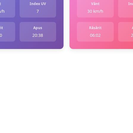
t
Index UV
Vânt
In
m/h
7
30 km/h
it
Apus
Răsărit
0
20:38
06:02