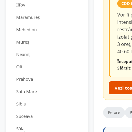
COD 
Ilfov
Vor fi
Maramureș
intensi
restrâ
Mehedinți
izolat
Mureș
3 ore),
40-60 
Neamț
Început
Olt
Sfârșit:
Prahova
Vezi to
Satu Mare
Sibiu
Pe ore
P
Suceava
Sălaj