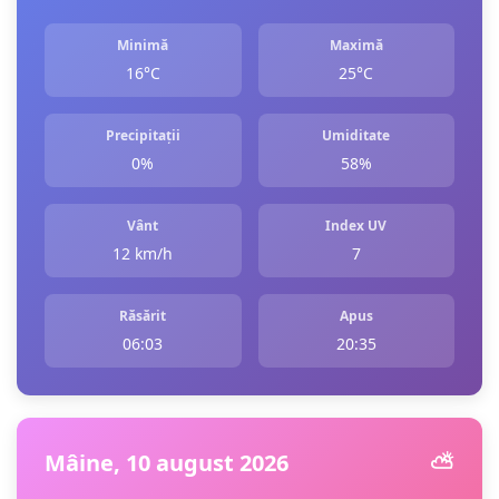
Minimă
Maximă
16°C
25°C
Precipitații
Umiditate
0%
58%
Vânt
Index UV
12 km/h
7
Răsărit
Apus
06:03
20:35
Mâine, 10 august 2026
⛅️