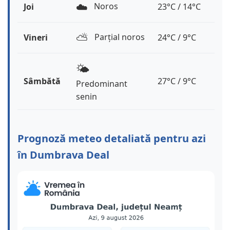
☁️
Noros
Joi
23°C / 14°C
⛅️
Parțial noros
Vineri
24°C / 9°C
🌤️
Sâmbătă
27°C / 9°C
Predominant
senin
Prognoză meteo detaliată pentru azi
în Dumbrava Deal