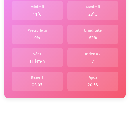
Minimă
Maximă
11°C
28°C
Precipitații
Umiditate
0%
62%
Vânt
Index UV
11 km/h
7
Răsărit
Apus
06:05
20:33