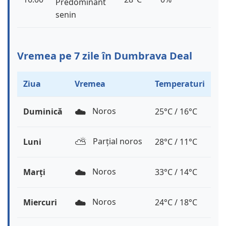
Predominant
senin
Vremea pe 7 zile în Dumbrava Deal
Ziua
Vremea
Temperaturi
☁️
Noros
Duminică
25°C / 16°C
⛅️
Parțial noros
Luni
28°C / 11°C
☁️
Noros
Marți
33°C / 14°C
☁️
Noros
Miercuri
24°C / 18°C