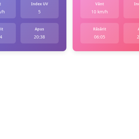
t
Index UV
Vânt
In
m/h
5
10 km/h
it
Apus
Răsărit
4
20:38
06:05