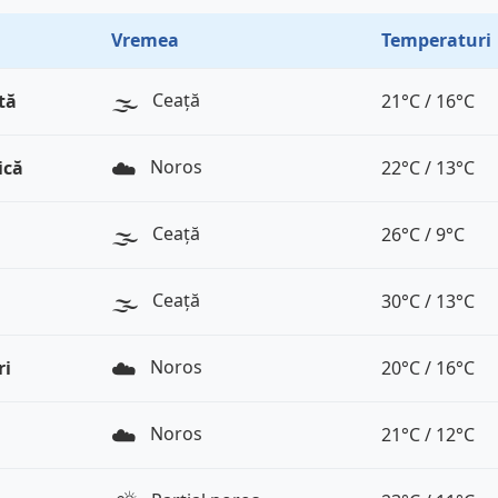
Vremea
Temperaturi
🌫️
Ceață
tă
21°C / 16°C
☁️
Noros
ică
22°C / 13°C
🌫️
Ceață
26°C / 9°C
🌫️
Ceață
30°C / 13°C
☁️
Noros
ri
20°C / 16°C
☁️
Noros
21°C / 12°C