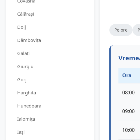
Covasna
Călărași
Dolj
Pe ore
P
Dâmbovița
Galați
Vremea
Giurgiu
Ora
Gorj
08:00
Harghita
Hunedoara
09:00
Ialomița
10:00
Iași