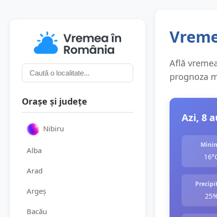
Vreme
Află vremea 
prognoza me
Orașe și județe
Azi, 8 
Nibiru
Mini
Alba
16°
Arad
Precipit
Argeș
25
Bacău