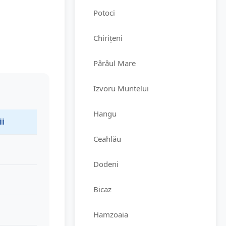
Potoci
Chirițeni
Pârâul Mare
Izvoru Muntelui
Hangu
ii
Ceahlău
Dodeni
Bicaz
Hamzoaia