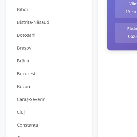
Vân
Bihor
15 k
Bistrița-Năsăud
Răsăr
Botoșani
06:0
Brașov
Brăila
București
Buzău
Caraș-Severin
Cluj
Constanța