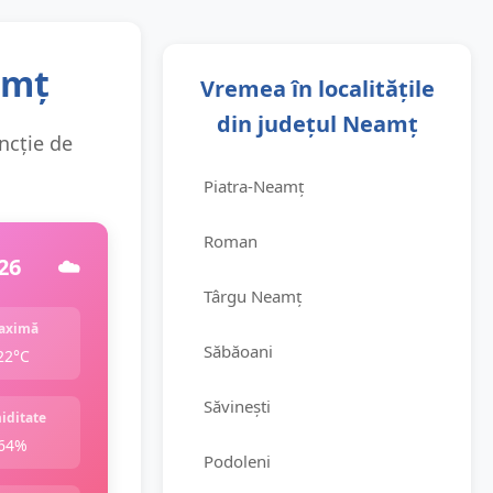
amț
Vremea în localitățile
din județul Neamț
uncție de
Piatra-Neamț
Roman
26
☁️
Târgu Neamț
aximă
Săbăoani
22°C
Săvinești
iditate
64%
Podoleni