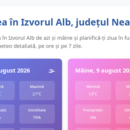
a în Izvorul Alb, județul Ne
în Izvorul Alb de azi și mâine și planifică-ți ziua în f
teo detaliată, pe ore și pe 7 zile.
august 2026
🌫️
Mâine, 9 august 20
mă
Maximă
Minimă
M
C
21°C
13°C
ații
Umiditate
Precipitații
Um
%
79%
0%