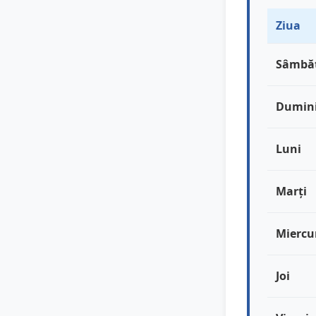
Ziua
Sâmbă
Dumin
Luni
Marți
Miercu
Joi