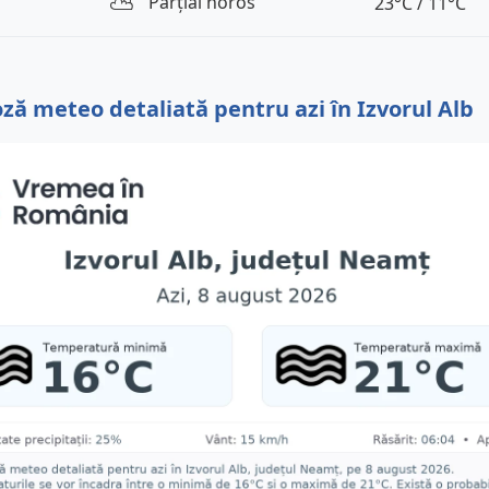
⛅️
Parțial noros
23°C / 11°C
ză meteo detaliată pentru azi în Izvorul Alb