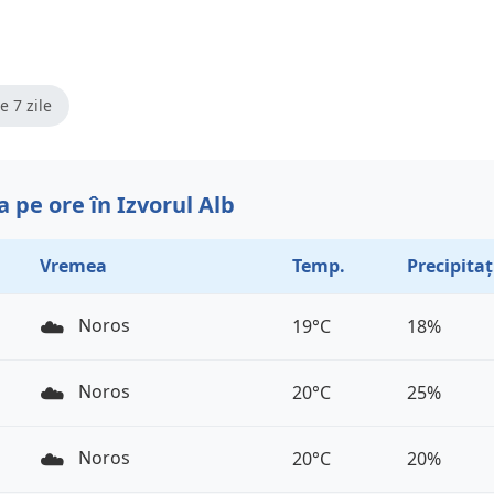
e 7 zile
 pe ore în Izvorul Alb
Vremea
Temp.
Precipitaț
☁️
Noros
19°C
18%
☁️
Noros
20°C
25%
☁️
Noros
20°C
20%