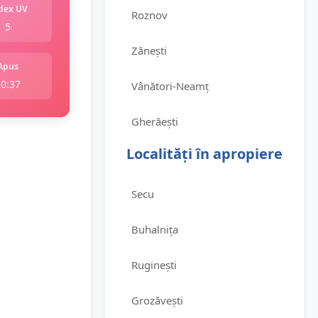
dex UV
Roznov
5
Zănești
Apus
20:37
Vânători-Neamț
Gherăești
Localități în apropiere
Secu
Buhalnița
Ruginești
Grozăvești