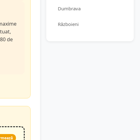
Dumbrava
e maxime
Războieni
tuat,
 80 de
rmează