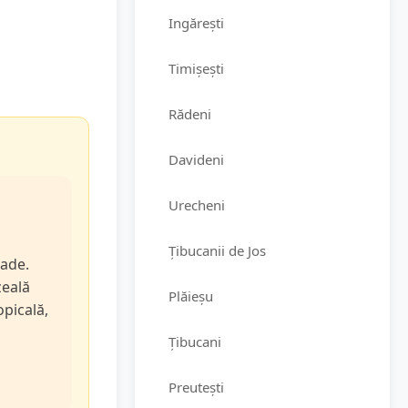
Ingărești
Timișești
Rădeni
Davideni
Urecheni
Țibucanii de Jos
rade.
zeală
Plăieșu
opicală,
Țibucani
Preutești