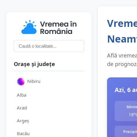
Vreme
Neam
Află vremea
Orașe și județe
de prognoza
Nibiru
Azi, 6 
Alba
Mini
Arad
18°
Argeș
Precipit
Bacău