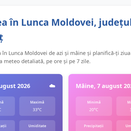
a în Lunca Moldovei, județu
ț
 în Lunca Moldovei de azi și mâine și planifică-ți ziua
 meteo detaliată, pe ore și pe 7 zile.
august 2026
☁️
Mâine, 7 august 20
mă
Maximă
Minimă
M
C
33°C
20°C
ații
Umiditate
Precipitații
Um