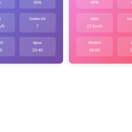
%
56%
48%
t
Index UV
Vânt
In
m/h
7
27 km/h
it
Apus
Răsărit
9
20:40
06:00