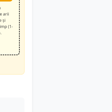
n
e arii
e și
timp (1-
.