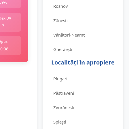
69%
Roznov
dex UV
Zănești
7
Vânători-Neamț
Apus
20:38
Gherăești
Localități în apropiere
Plugari
Păstrăveni
Zvorănești
Spiești