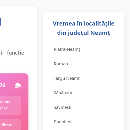
l
Vremea în localitățile
din județul Neamț
Piatra-Neamț
 în funcție
Roman
Târgu Neamț
26
🌦️
Săbăoani
aximă
Săvinești
32°C
Podoleni
iditate