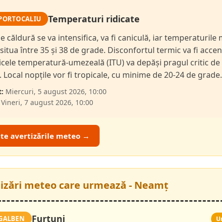
Temperaturi ridicate
PORTOCALIU
de căldură se va intensifica, va fi caniculă, iar temperaturil
 situa între 35 și 38 de grade. Disconfortul termic va fi accen
dicele temperatură-umezeală (ITU) va depăși pragul critic de
i. Local nopțile vor fi tropicale, cu minime de 20-24 de grade.
:
Miercuri, 5 august 2026, 10:00
Vineri, 7 august 2026, 10:00
ate avertizările meteo →
tizări meteo care urmează - Neamț
Furtuni
GALBEN
U