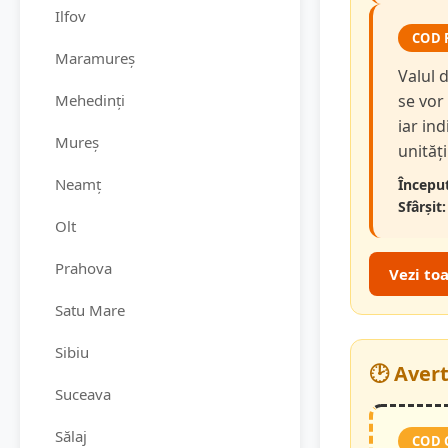
Ilfov
COD 
Maramureș
Valul 
Mehedinți
se vor
iar in
Mureș
unităț
Neamț
Început
Sfârșit:
Olt
Prahova
Vezi to
Satu Mare
Sibiu
🕑 Aver
Suceava
Sălaj
COD 