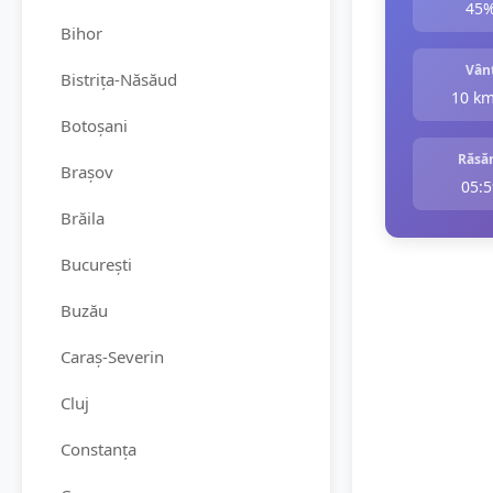
45
Bihor
Vân
Bistrița-Năsăud
10 k
Botoșani
Răsăr
Brașov
05:5
Brăila
București
Buzău
Caraș-Severin
Cluj
Constanța