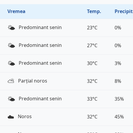
Vremea
Temp.
Precipit
🌤️
Predominant senin
23°C
0%
🌤️
Predominant senin
27°C
0%
🌤️
Predominant senin
30°C
3%
⛅️
Parțial noros
32°C
8%
🌤️
Predominant senin
33°C
35%
☁️
Noros
32°C
45%