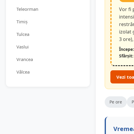
Teleorman
Vor fi
intensi
Timiș
restrâ
izolat
Tulcea
3 ore),
Vaslui
Începe:
Sfârșit:
Vrancea
Vâlcea
Vezi to
Pe ore
P
Vremea