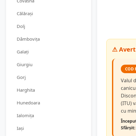
Covasna
Călărași
Dolj
Dâmbovița
⚠ Avert
Galați
Giurgiu
COD 
Gorj
Valul d
canicu
Harghita
Discon
Hunedoara
(ITU) v
cu min
Ialomița
Început
Sfârșit:
Iași