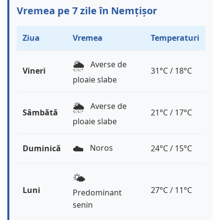
Vremea pe 7 zile în Nemțișor
Ziua
Vremea
Temperaturi
🌦️
Averse de
Vineri
31°C / 18°C
ploaie slabe
🌦️
Averse de
Sâmbătă
21°C / 17°C
ploaie slabe
☁️
Noros
Duminică
24°C / 15°C
🌤️
Luni
27°C / 11°C
Predominant
senin