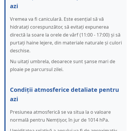
azi
Vremea va fi caniculară. Este esențial să vă
hidratați corespunzător, să evitați expunerea
directă la soare la orele de vârf (11:00 - 17:00) și să
purtați haine lejere, din materiale naturale și culori
deschise.
Nu uitați umbrela, deoarece sunt șanse mari de
ploaie pe parcursul zilei.
Condiții atmosferice detaliate pentru
azi
Presiunea atmosferică se va situa la o valoare
normală pentru Nemțișor, în jur de 1014 hPa.
Umiditatea relativă a aerului va fi de aproximativ