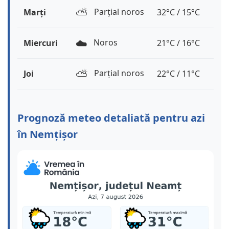
⛅️
Parțial noros
Marți
32°C / 15°C
☁️
Noros
Miercuri
21°C / 16°C
⛅️
Parțial noros
Joi
22°C / 11°C
Prognoză meteo detaliată pentru azi
în Nemțișor