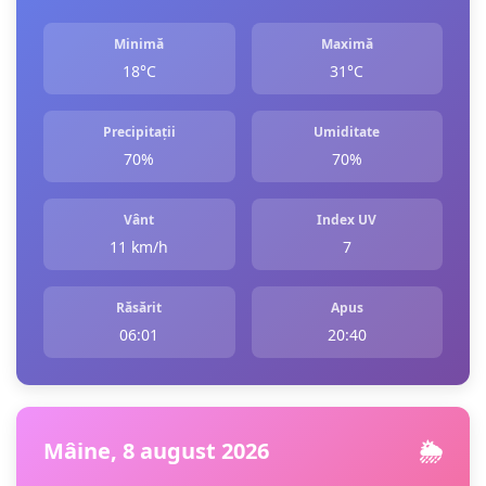
Minimă
Maximă
18°C
31°C
Precipitații
Umiditate
70%
70%
Vânt
Index UV
11 km/h
7
Răsărit
Apus
06:01
20:40
Mâine, 8 august 2026
🌦️