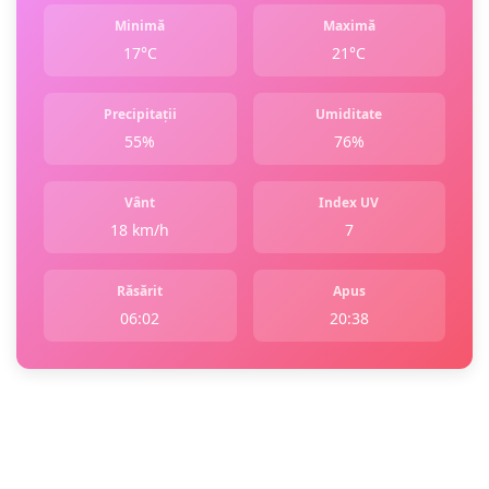
Minimă
Maximă
17°C
21°C
Precipitații
Umiditate
55%
76%
Vânt
Index UV
18 km/h
7
Răsărit
Apus
06:02
20:38