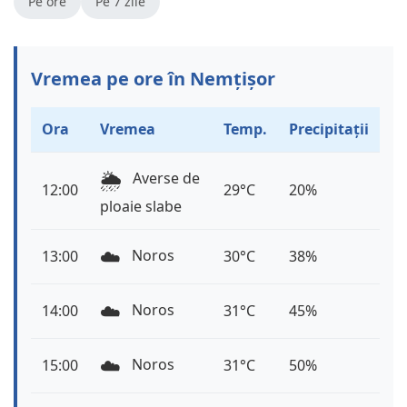
Pe ore
Pe 7 zile
Vremea pe ore în Nemțișor
Ora
Vremea
Temp.
Precipitații
🌦️
Averse de
12:00
29°C
20%
ploaie slabe
☁️
Noros
13:00
30°C
38%
☁️
Noros
14:00
31°C
45%
☁️
Noros
15:00
31°C
50%