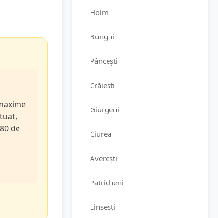
Holm
Bunghi
Pâncești
Crăiești
e maxime
Giurgeni
tuat,
 80 de
Ciurea
Averești
Patricheni
Linsești