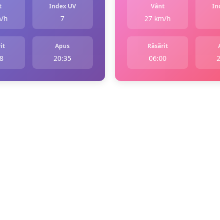
t
Index UV
Vânt
In
m/h
7
27 km/h
it
Apus
Răsărit
8
20:35
06:00