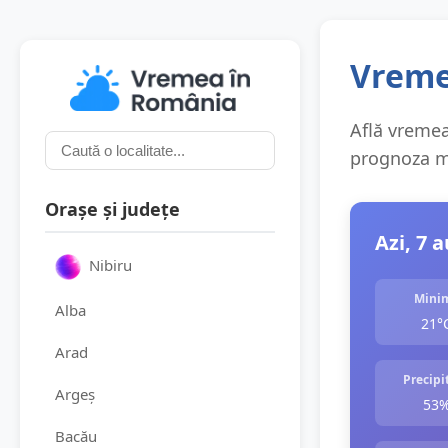
Vreme
Află vremea 
prognoza me
Orașe și județe
Azi, 7 
Nibiru
Mini
Alba
21°
Arad
Precipit
Argeș
53
Bacău