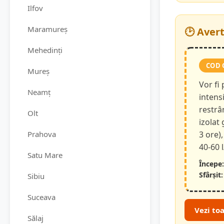
Ilfov
Maramureș
🕑 Aver
Mehedinți
COD 
Mureș
Vor fi
Neamț
intensi
restrâ
Olt
izolat
Prahova
3 ore),
40-60 
Satu Mare
Începe:
Sfârșit:
Sibiu
Suceava
Vezi to
Sălaj