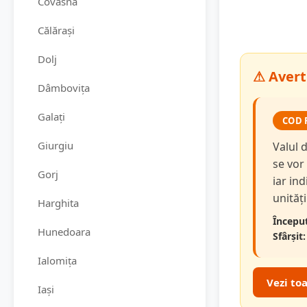
Covasna
Călărași
Dolj
⚠ Avert
Dâmbovița
Galați
COD 
Giurgiu
Valul 
se vor
Gorj
iar in
unităț
Harghita
Început
Hunedoara
Sfârșit:
Ialomița
Vezi to
Iași