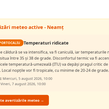
izări meteo active - Neamț
Temperaturi ridicate
PORTOCALIU
de căldură se va intensifica, va fi caniculă, iar temperaturil
 situa între 35 și 38 de grade. Disconfortul termic va fi accen
dicele temperatură-umezeală (ITU) va depăși pragul critic de
i. Local nopțile vor fi tropicale, cu minime de 20-24 de grade.
:
Miercuri, 5 august 2026, 10:00
Vineri, 7 august 2026, 10:00
ate avertizările meteo →