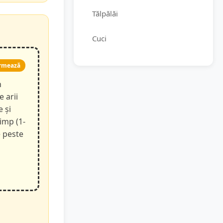
Tălpălăi
Cuci
rmează
n
e arii
e și
timp (1-
e peste