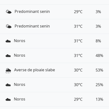
🌤️
Predominant senin
29°C
3%
🌤️
Predominant senin
31°C
3%
☁️
Noros
31°C
8%
☁️
Noros
31°C
48%
🌦️
Averse de ploaie slabe
30°C
53%
☁️
Noros
30°C
25%
☁️
Noros
29°C
13%