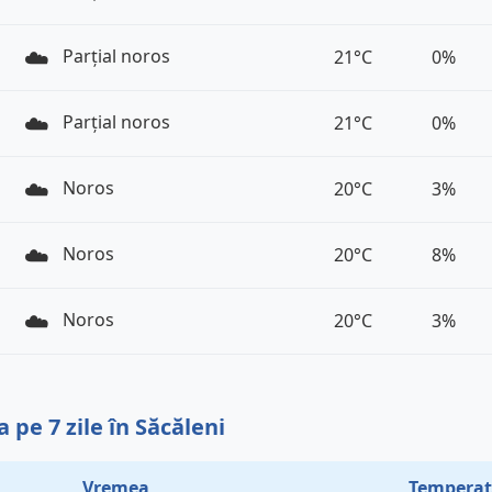
☁️
Parțial noros
21°C
0%
☁️
Parțial noros
21°C
0%
☁️
Noros
20°C
3%
☁️
Noros
20°C
8%
☁️
Noros
20°C
3%
pe 7 zile în Săcăleni
Vremea
Temperat