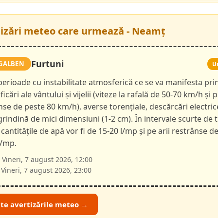
tizări meteo care urmează - Neamț
Furtuni
GALBEN
U
 perioade cu instabilitate atmosferică ce se va manifesta pri
ficări ale vântului și vijelii (viteze la rafală de 50-70 km/h și p
nse de peste 80 km/h), averse torențiale, descărcări electric
 grindină de mici dimensiuni (1-2 cm). În intervale scurte de 
 cantitățile de apă vor fi de 15-20 l/mp și pe arii restrânse d
l/mp.
Vineri, 7 august 2026, 12:00
Vineri, 7 august 2026, 23:00
ate avertizările meteo →