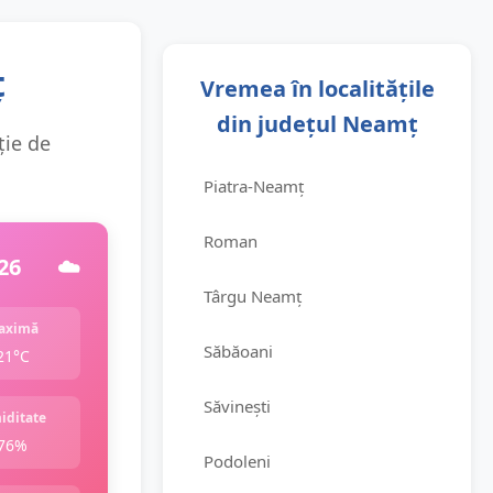
ț
Vremea în localitățile
din județul Neamț
ție de
Piatra-Neamț
Roman
26
☁️
Târgu Neamț
aximă
Săbăoani
21°C
Săvinești
iditate
76%
Podoleni