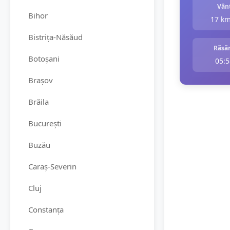
Vân
Bihor
17 k
Bistrița-Năsăud
Răsăr
Botoșani
05:5
Brașov
Brăila
București
Buzău
Caraș-Severin
Cluj
Constanța