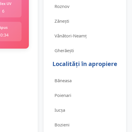
dex UV
Roznov
6
Zănești
Apus
20:34
Vânători-Neamț
Gherăești
Localități în apropiere
Băneasa
Poienari
Iucșa
Bozieni