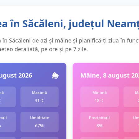
a în Săcăleni, județul Neam
în Săcăleni de azi și mâine și planifică-ți ziua în func
teo detaliată, pe ore și pe 7 zile.
august 2026
🌦️
Mâine, 8 august 20
mă
Maximă
Minimă
M
C
31°C
18°C
ații
Umiditate
Precipitații
Um
%
67%
8%