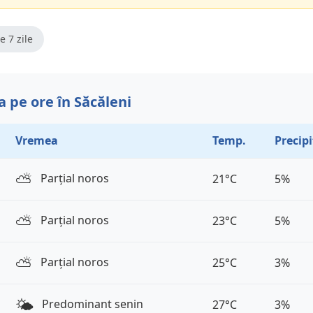
e 7 zile
 pe ore în Săcăleni
Vremea
Temp.
Precipi
⛅️
Parțial noros
21°C
5%
⛅️
Parțial noros
23°C
5%
⛅️
Parțial noros
25°C
3%
🌤️
Predominant senin
27°C
3%