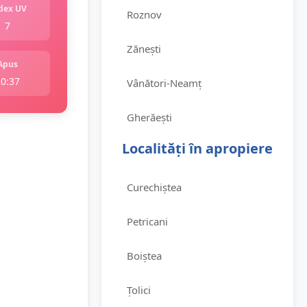
dex UV
Roznov
7
Zănești
Apus
20:37
Vânători-Neamț
Gherăești
Localități în apropiere
Curechiștea
Petricani
Boiștea
Țolici