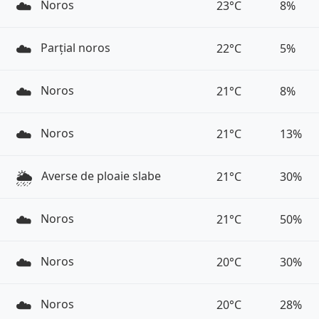
☁️
Noros
23°C
8%
☁️
Parțial noros
22°C
5%
☁️
Noros
21°C
8%
☁️
Noros
21°C
13%
🌦️
Averse de ploaie slabe
21°C
30%
☁️
Noros
21°C
50%
☁️
Noros
20°C
30%
☁️
Noros
20°C
28%