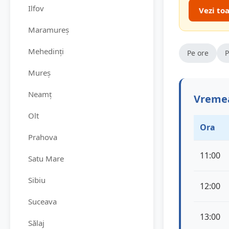
Ilfov
Vezi to
Maramureș
Mehedinți
Pe ore
P
Mureș
Neamț
Vremea
Olt
Ora
Prahova
11:00
Satu Mare
Sibiu
12:00
Suceava
13:00
Sălaj