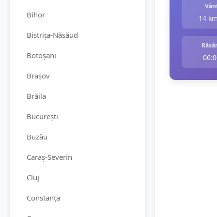
Vân
Bihor
14 k
Bistrița-Năsăud
Răsăr
Botoșani
06:0
Brașov
Brăila
București
Buzău
Caraș-Severin
Cluj
Constanța