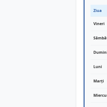
Ziua
Vineri
Sâmbă
Dumin
Luni
Marți
Miercu