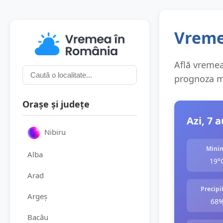
Vreme
Află vremea 
prognoza me
Orașe și județe
Azi, 7 
Nibiru
Mini
Alba
19°
Arad
Precipit
Argeș
68
Bacău