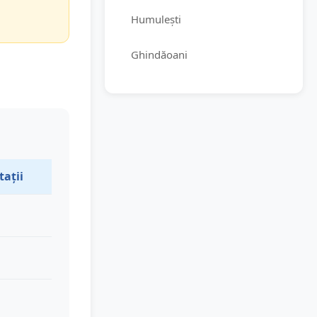
Humulești
Ghindăoani
tații