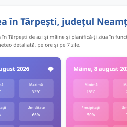
a în Târpești, județul Neam
în Târpești de azi și mâine și planifică-ți ziua în func
teo detaliată, pe ore și pe 7 zile.
august 2026
🌩️
Mâine, 8 august 20
mă
Maximă
Minimă
M
C
32°C
18°C
ații
Umiditate
Precipitații
Um
%
66%
50%