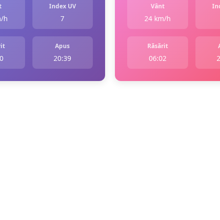
t
Index UV
Vânt
In
m/h
7
24 km/h
it
Apus
Răsărit
0
20:39
06:02