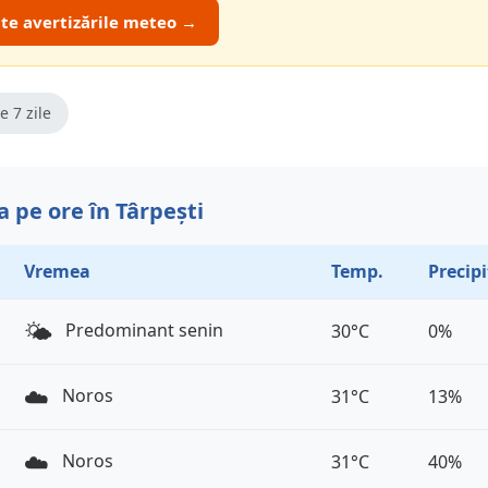
ate avertizările meteo →
e 7 zile
 pe ore în Târpești
Vremea
Temp.
Precipi
🌤️
Predominant senin
30°C
0%
☁️
Noros
31°C
13%
☁️
Noros
31°C
40%