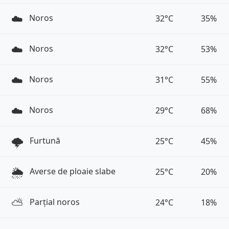
☁️
Noros
32°C
35%
☁️
Noros
32°C
53%
☁️
Noros
31°C
55%
☁️
Noros
29°C
68%
🌩️
Furtună
25°C
45%
🌦️
Averse de ploaie slabe
25°C
20%
⛅️
Parțial noros
24°C
18%