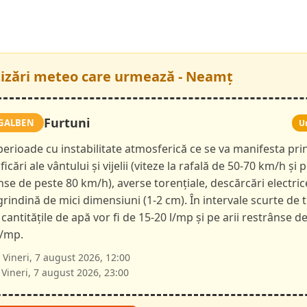
tizări meteo care urmează - Neamț
Furtuni
GALBEN
U
 perioade cu instabilitate atmosferică ce se va manifesta pri
ficări ale vântului și vijelii (viteze la rafală de 50-70 km/h și p
nse de peste 80 km/h), averse torențiale, descărcări electric
 grindină de mici dimensiuni (1-2 cm). În intervale scurte de 
 cantitățile de apă vor fi de 15-20 l/mp și pe arii restrânse d
l/mp.
Vineri, 7 august 2026, 12:00
Vineri, 7 august 2026, 23:00