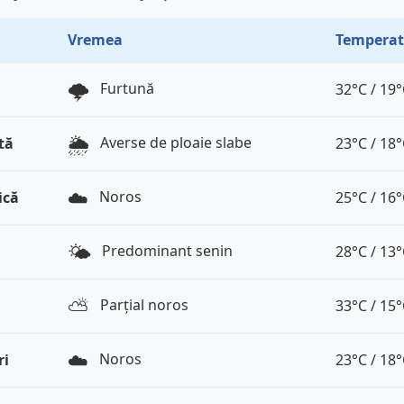
Vremea
Temperat
🌩️
Furtună
32°C / 19
🌦️
Averse de ploaie slabe
tă
23°C / 18
☁️
Noros
ică
25°C / 16
🌤️
Predominant senin
28°C / 13
⛅️
Parțial noros
33°C / 15
☁️
Noros
ri
23°C / 18