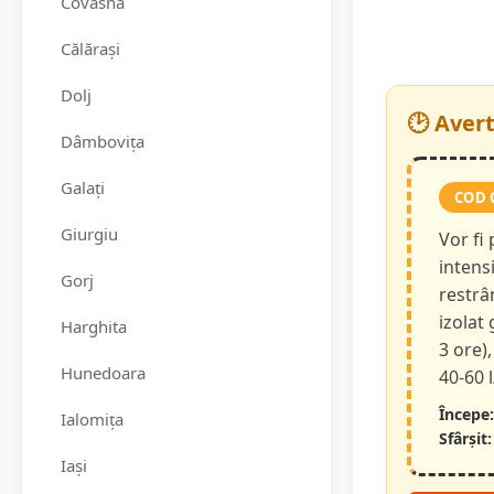
Covasna
Călărași
Dolj
🕑 Aver
Dâmbovița
Galați
COD 
Giurgiu
Vor fi
intensi
Gorj
restrâ
izolat
Harghita
3 ore),
Hunedoara
40-60 
Începe:
Ialomița
Sfârșit:
Iași