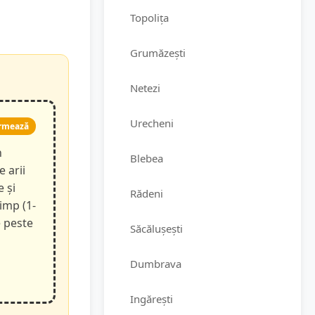
Topolița
Grumăzești
Netezi
Urecheni
rmează
n
Blebea
e arii
e și
Rădeni
timp (1-
e peste
Săcălușești
Dumbrava
Ingărești