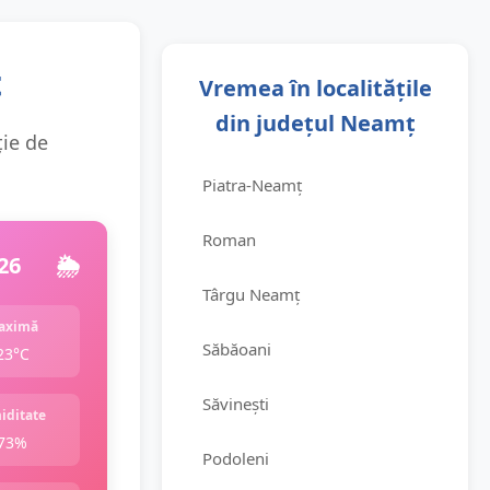
ț
Vremea în localitățile
din județul Neamț
ție de
Piatra-Neamț
Roman
26
🌦️
Târgu Neamț
aximă
Săbăoani
23°C
Săvinești
iditate
73%
Podoleni