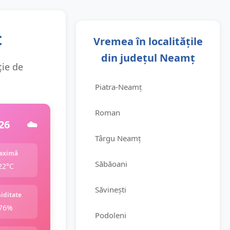
ț
Vremea în localitățile
din județul Neamț
ție de
Piatra-Neamț
Roman
26
☁️
Târgu Neamț
aximă
Săbăoani
22°C
Săvinești
iditate
76%
Podoleni