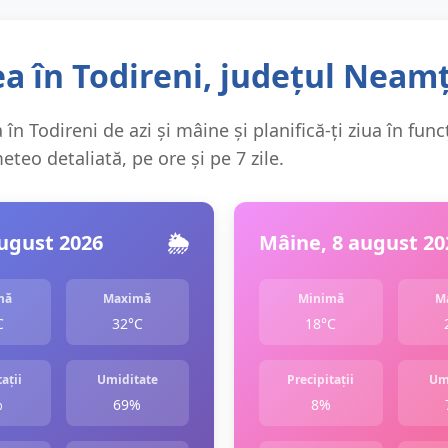
a în Todireni, județul Neam
în Todireni de azi și mâine și planifică-ți ziua în func
teo detaliată, pe ore și pe 7 zile.
august 2026
🌦️
Mâine, 8 august 20
mă
Maximă
Minimă
M
C
32°C
18°C
ații
Umiditate
Precipitații
Um
%
69%
8%