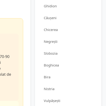
Ghidion
Căușeni
Chicerea
Negrești
Slobozia
 70-90
i
Boghicea
e
olat de
Bira
Nistria
Vulpășești