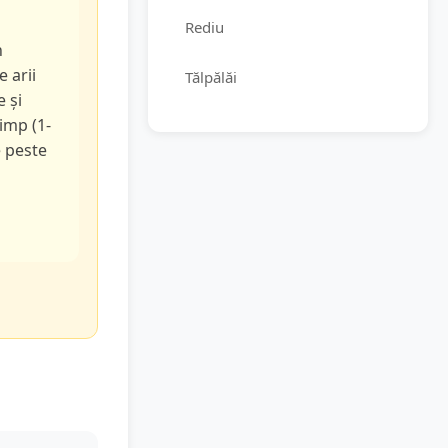
Rediu
n
e arii
Tălpălăi
e și
timp (1-
e peste