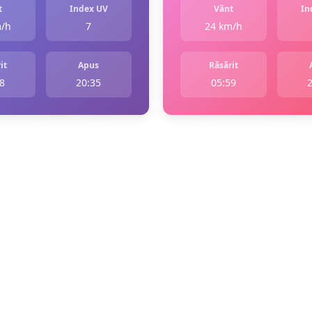
t
Index UV
Vânt
In
m/h
7
24 km/h
it
Apus
Răsărit
8
20:35
05:59