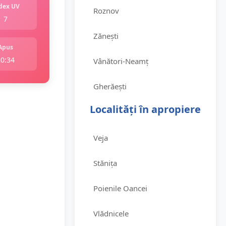
dex UV
Roznov
7
Zănești
Apus
20:34
Vânători-Neamț
Gherăești
Localități în apropiere
Veja
Stănița
Poienile Oancei
Vlădnicele