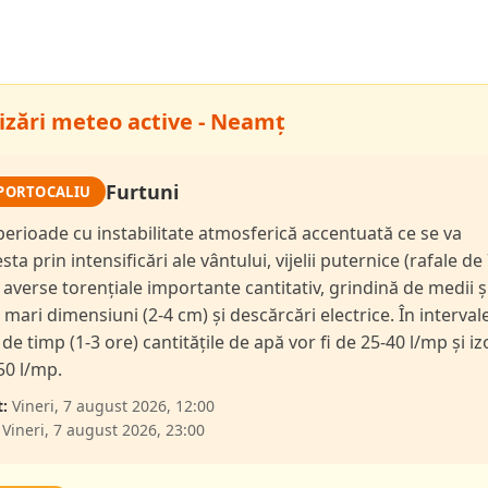
izări meteo active - Neamț
Furtuni
PORTOCALIU
 perioade cu instabilitate atmosferică accentuată ce se va
ta prin intensificări ale vântului, vijelii puternice (rafale de
 averse torențiale importante cantitativ, grindină de medii ș
l mari dimensiuni (2-4 cm) și descărcări electrice. În interval
de timp (1-3 ore) cantitățile de apă vor fi de 25-40 l/mp și iz
50 l/mp.
:
Vineri, 7 august 2026, 12:00
Vineri, 7 august 2026, 23:00