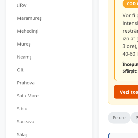
COD 
Ilfov
Vor fi
Maramureș
intensi
restrâ
Mehedinți
izolat
Mureș
3 ore),
40-60 
Neamț
Început
Olt
Sfârșit:
Prahova
Vezi to
Satu Mare
Sibiu
Pe ore
P
Suceava
Sălaj