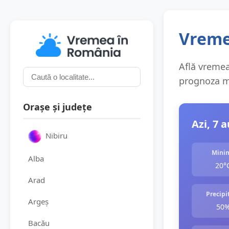
Vreme
Află vremea 
prognoza me
Orașe și județe
Azi, 7 
Nibiru
Mini
Alba
20°
Arad
Precipit
Argeș
50
Bacău