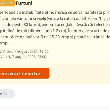
Furtuni
GALBEN
 perioade cu instabilitate atmosferică ce se va manifesta pri
ficări ale vântului și vijelii (viteze la rafală de 50-70 km/h și p
nse de peste 80 km/h), averse torențiale, descărcări electric
 grindină de mici dimensiuni (1-2 cm). În intervale scurte de 
 cantitățile de apă vor fi de 15-20 l/mp și pe arii restrânse d
l/mp.
:
Vineri, 7 august 2026, 12:00
Vineri, 7 august 2026, 23:00
ate avertizările meteo →
e 7 zile