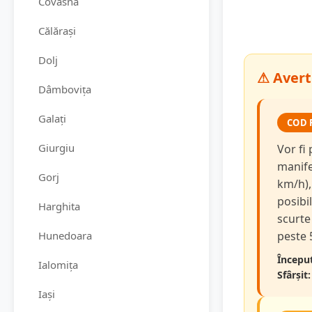
Covasna
Călărași
Dolj
⚠ Avert
Dâmbovița
Galați
COD 
Giurgiu
Vor fi
manifes
Gorj
km/h),
posibi
Harghita
scurte 
Hunedoara
peste 
Început
Ialomița
Sfârșit:
Iași