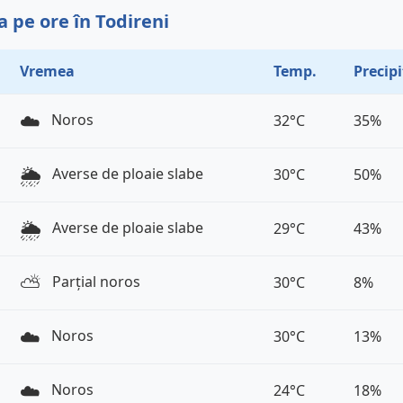
 pe ore în Todireni
Vremea
Temp.
Precipi
☁️
Noros
32°C
35%
🌦️
Averse de ploaie slabe
30°C
50%
🌦️
Averse de ploaie slabe
29°C
43%
⛅️
Parțial noros
30°C
8%
☁️
Noros
30°C
13%
☁️
Noros
24°C
18%