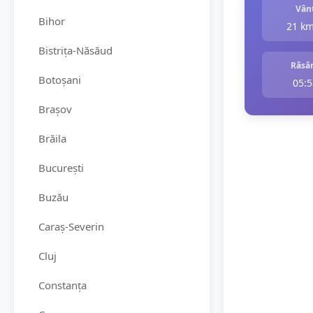
Vân
Bihor
21 k
Bistrița-Năsăud
Răsăr
Botoșani
05:5
Brașov
Brăila
București
Buzău
Caraș-Severin
Cluj
Constanța