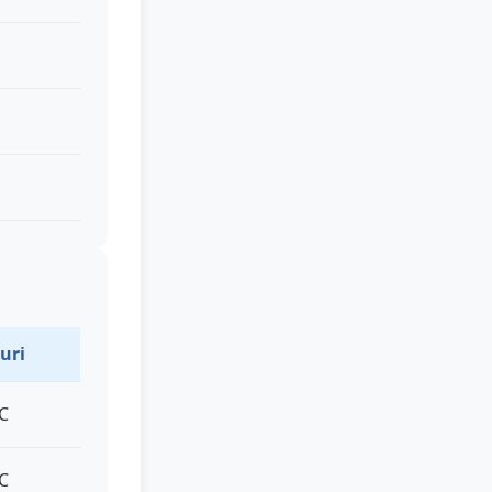
uri
°C
°C