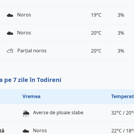
☁️
Noros
19°C
3%
☁️
Noros
20°C
3%
⛅️
Parțial noros
20°C
3%
pe 7 zile în Todireni
Vremea
Temperat
🌦️
Averse de ploaie slabe
32°C / 20
☁️
Noros
tă
22°C / 18