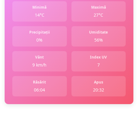
Minimă
Maximă
14°C
27°C
Precipitații
Umiditate
0%
56%
Vânt
Index UV
9 km/h
7
Răsărit
Apus
06:04
20:32