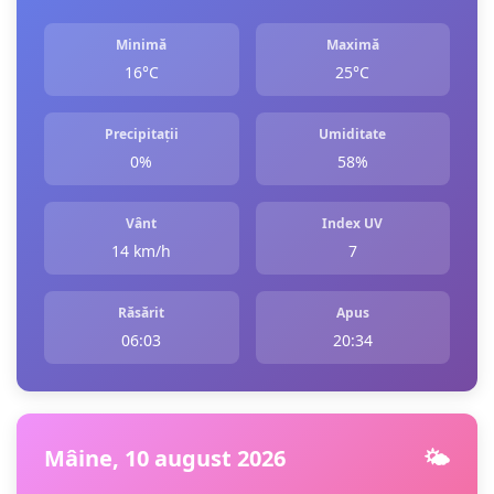
Minimă
Maximă
16°C
25°C
Precipitații
Umiditate
0%
58%
Vânt
Index UV
14 km/h
7
Răsărit
Apus
06:03
20:34
Mâine, 10 august 2026
🌤️