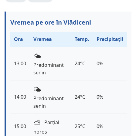
Vremea pe ore în Vlădiceni
Ora
Vremea
Temp.
Precipitații
🌤️
13:00
24°C
0%
Predominant
senin
🌤️
14:00
24°C
0%
Predominant
senin
⛅️
Parțial
15:00
25°C
0%
noros