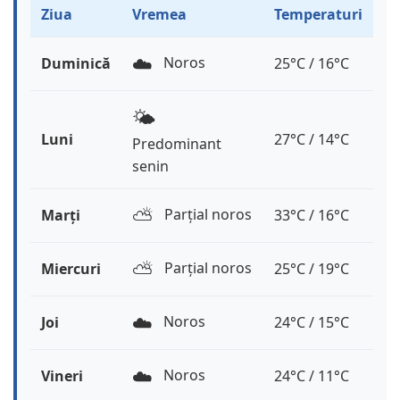
Ziua
Vremea
Temperaturi
☁️
Noros
Duminică
25°C / 16°C
🌤️
Luni
27°C / 14°C
Predominant
senin
⛅️
Parțial noros
Marți
33°C / 16°C
⛅️
Parțial noros
Miercuri
25°C / 19°C
☁️
Noros
Joi
24°C / 15°C
☁️
Noros
Vineri
24°C / 11°C