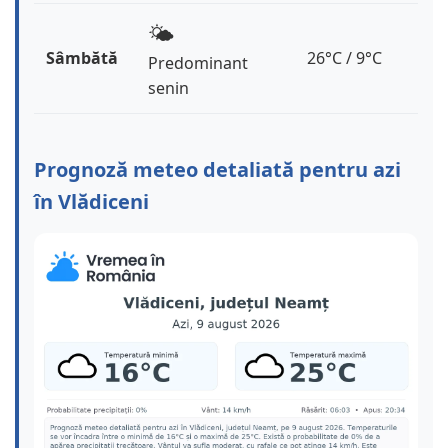
🌤️
Sâmbătă
26°C / 9°C
Predominant
senin
Prognoză meteo detaliată pentru azi
în Vlădiceni