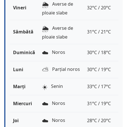
🌦️
Averse de
Vineri
32°C / 20°C
ploaie slabe
🌦️
Averse de
Sâmbătă
31°C / 21°C
ploaie slabe
☁️
Noros
Duminică
30°C / 18°C
⛅️
Parțial noros
Luni
30°C / 19°C
☀️
Senin
Marți
33°C / 17°C
☁️
Noros
Miercuri
31°C / 19°C
☁️
Noros
Joi
28°C / 20°C