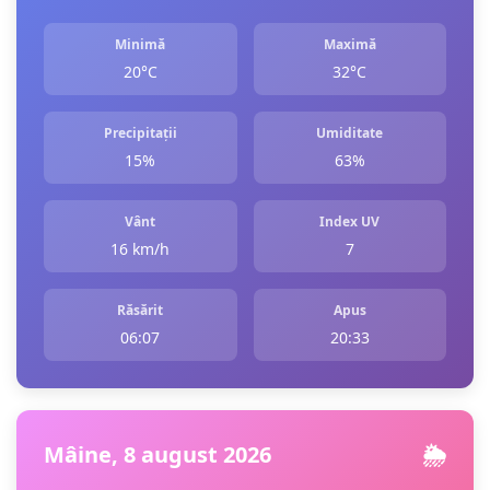
Minimă
Maximă
20°C
32°C
Precipitații
Umiditate
15%
63%
Vânt
Index UV
16 km/h
7
Răsărit
Apus
06:07
20:33
Mâine, 8 august 2026
🌦️