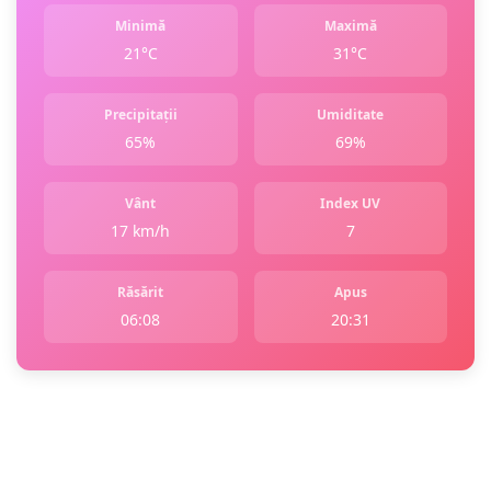
Minimă
Maximă
21°C
31°C
Precipitații
Umiditate
65%
69%
Vânt
Index UV
17 km/h
7
Răsărit
Apus
06:08
20:31