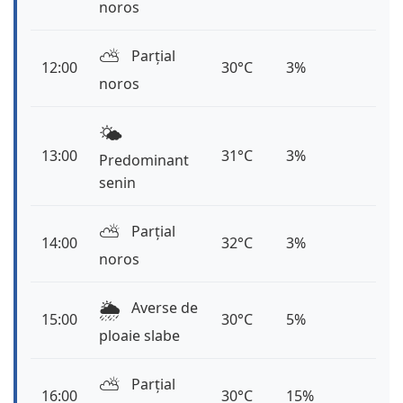
noros
⛅️
Parțial
12:00
30°C
3%
noros
🌤️
13:00
31°C
3%
Predominant
senin
⛅️
Parțial
14:00
32°C
3%
noros
🌦️
Averse de
15:00
30°C
5%
ploaie slabe
⛅️
Parțial
16:00
30°C
15%