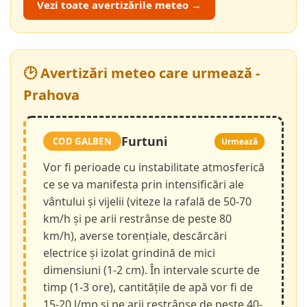
Vezi toate avertizările meteo →
🕑 Avertizări meteo care urmează -
Prahova
Furtuni
COD GALBEN
Urmează
Vor fi perioade cu instabilitate atmosferică
ce se va manifesta prin intensificări ale
vântului și vijelii (viteze la rafală de 50-70
km/h și pe arii restrânse de peste 80
km/h), averse torențiale, descărcări
electrice și izolat grindină de mici
dimensiuni (1-2 cm). În intervale scurte de
timp (1-3 ore), cantitățile de apă vor fi de
15-20 l/mp și pe arii restrânse de peste 40-