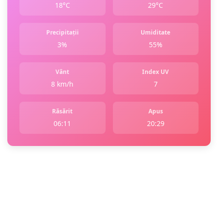
18°C
29°C
Precipitații
Umiditate
3%
55%
Vânt
Index UV
8 km/h
7
Răsărit
Apus
06:11
20:29