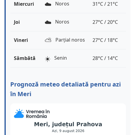
☁️
Noros
Miercuri
31°C / 21°C
☁️
Noros
Joi
27°C / 20°C
⛅️
Parțial noros
Vineri
27°C / 18°C
☀️
Senin
Sâmbătă
28°C / 14°C
Prognoză meteo detaliată pentru azi
în Meri