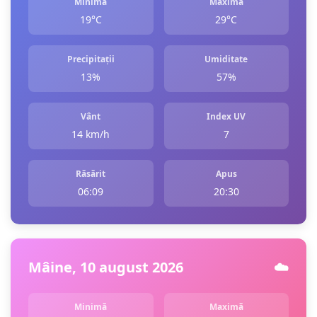
Minimă
Maximă
19°C
29°C
Precipitații
Umiditate
13%
57%
Vânt
Index UV
14 km/h
7
Răsărit
Apus
06:09
20:30
Mâine, 10 august 2026
☁️
Minimă
Maximă