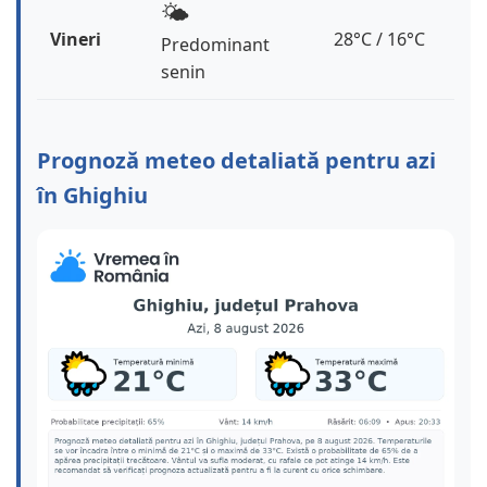
🌤️
Vineri
28°C / 16°C
Predominant
senin
Prognoză meteo detaliată pentru azi
în Ghighiu