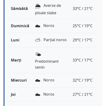
🌦️
Averse de
Sâmbătă
33°C / 21°C
ploaie slabe
☁️
Noros
Duminică
25°C / 19°C
⛅️
Parțial noros
Luni
29°C / 17°C
🌤️
Marți
33°C / 17°C
Predominant
senin
☁️
Noros
Miercuri
32°C / 19°C
☁️
Noros
Joi
27°C / 21°C