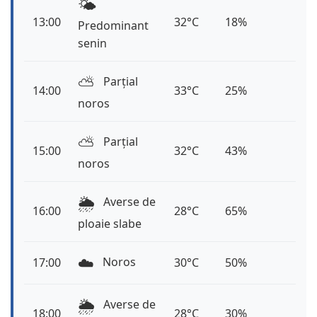
🌤️
13:00
32°C
18%
Predominant
senin
⛅️
Parțial
14:00
33°C
25%
noros
⛅️
Parțial
15:00
32°C
43%
noros
🌦️
Averse de
16:00
28°C
65%
ploaie slabe
☁️
Noros
17:00
30°C
50%
🌦️
Averse de
18:00
28°C
30%