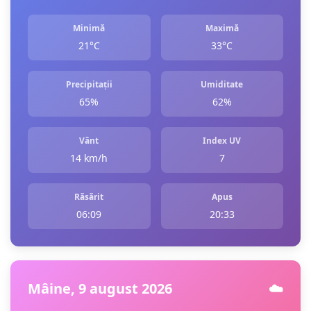
Minimă
Maximă
21°C
33°C
Precipitații
Umiditate
65%
62%
Vânt
Index UV
14 km/h
7
Răsărit
Apus
06:09
20:33
Mâine, 9 august 2026
☁️