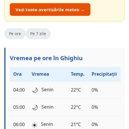
Vezi toate avertizările meteo →
Pe ore
Pe 7 zile
Vremea pe ore în Ghighiu
Ora
Vremea
Temp.
Precipitații
🌙
Senin
04:00
22°C
0%
🌙
Senin
05:00
22°C
0%
☀️
Senin
06:00
21°C
0%