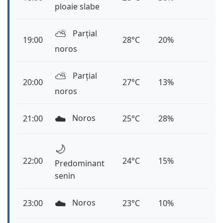
ploaie slabe
⛅️
Parțial
19:00
28°C
20%
noros
⛅️
Parțial
20:00
27°C
13%
noros
☁️
Noros
21:00
25°C
28%
🌙
22:00
24°C
15%
Predominant
senin
☁️
Noros
23:00
23°C
10%