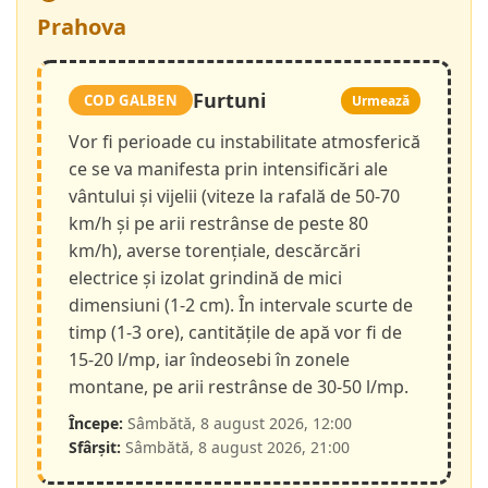
Prahova
Furtuni
COD GALBEN
Urmează
Vor fi perioade cu instabilitate atmosferică
ce se va manifesta prin intensificări ale
vântului și vijelii (viteze la rafală de 50-70
km/h și pe arii restrânse de peste 80
km/h), averse torențiale, descărcări
electrice și izolat grindină de mici
dimensiuni (1-2 cm). În intervale scurte de
timp (1-3 ore), cantitățile de apă vor fi de
15-20 l/mp, iar îndeosebi în zonele
montane, pe arii restrânse de 30-50 l/mp.
Începe:
Sâmbătă, 8 august 2026, 12:00
Sfârșit:
Sâmbătă, 8 august 2026, 21:00