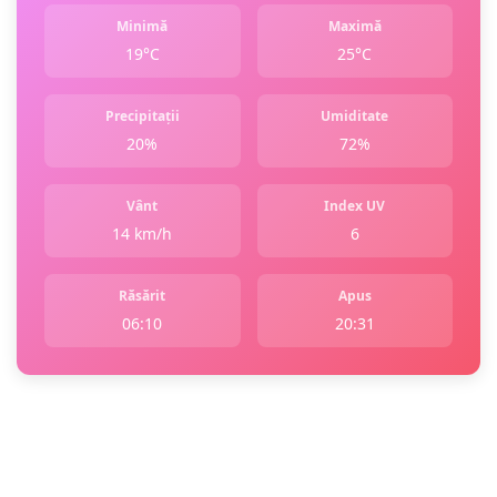
Minimă
Maximă
19°C
25°C
Precipitații
Umiditate
20%
72%
Vânt
Index UV
14 km/h
6
Răsărit
Apus
06:10
20:31