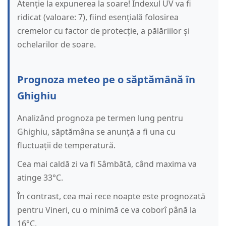
Atenție la expunerea la soare! Indexul UV va fi
ridicat (valoare: 7), fiind esențială folosirea
cremelor cu factor de protecție, a pălăriilor și
ochelarilor de soare.
Prognoza meteo pe o săptămână în
Ghighiu
Analizând prognoza pe termen lung pentru
Ghighiu, săptămâna se anunță a fi una cu
fluctuații de temperatură.
Cea mai caldă zi va fi Sâmbătă, când maxima va
atinge 33°C.
În contrast, cea mai rece noapte este prognozată
pentru Vineri, cu o minimă ce va coborî până la
16°C.