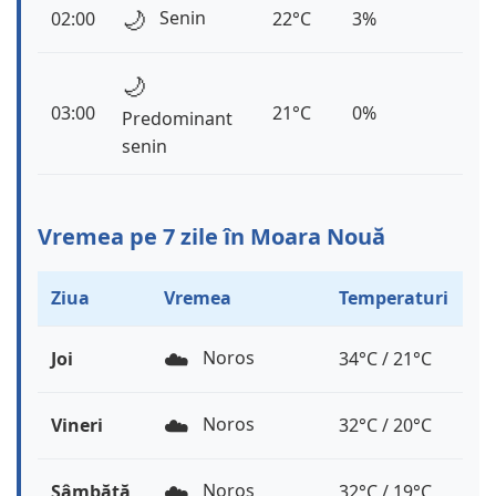
🌙
Senin
02:00
22°C
3%
🌙
03:00
21°C
0%
Predominant
senin
Vremea pe 7 zile în Moara Nouă
Ziua
Vremea
Temperaturi
☁️
Noros
Joi
34°C / 21°C
☁️
Noros
Vineri
32°C / 20°C
☁️
Noros
Sâmbătă
32°C / 19°C