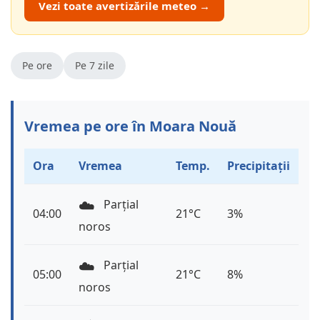
Vezi toate avertizările meteo →
Pe ore
Pe 7 zile
Vremea pe ore în Moara Nouă
Ora
Vremea
Temp.
Precipitații
☁️
Parțial
04:00
21°C
3%
noros
☁️
Parțial
05:00
21°C
8%
noros