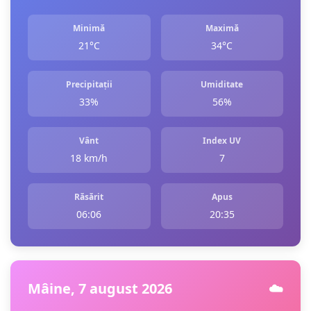
Minimă
Maximă
21°C
34°C
Precipitații
Umiditate
33%
56%
Vânt
Index UV
18 km/h
7
Răsărit
Apus
06:06
20:35
Mâine, 7 august 2026
☁️