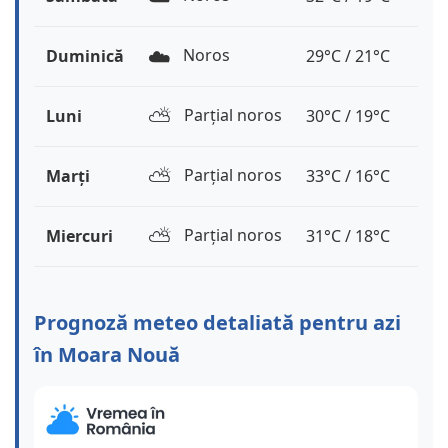
☁️
Noros
Duminică
29°C / 21°C
⛅️
Parțial noros
Luni
30°C / 19°C
⛅️
Parțial noros
Marți
33°C / 16°C
⛅️
Parțial noros
Miercuri
31°C / 18°C
Prognoză meteo detaliată pentru azi
în Moara Nouă