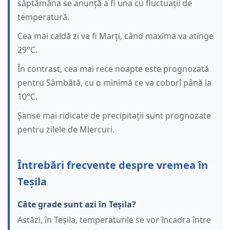
săptămâna se anunță a fi una cu fluctuații de
temperatură.
Cea mai caldă zi va fi Marți, când maxima va atinge
29°C.
În contrast, cea mai rece noapte este prognozată
pentru Sâmbătă, cu o minimă ce va coborî până la
10°C.
Șanse mai ridicate de precipitații sunt prognozate
pentru zilele de Miercuri.
Întrebări frecvente despre vremea în
Teșila
Câte grade sunt azi în Teșila?
Astăzi, în Teșila, temperaturile se vor încadra între