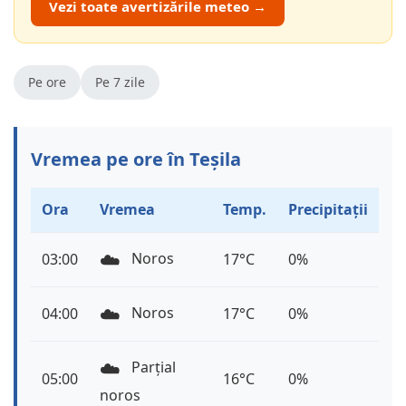
Vezi toate avertizările meteo →
Pe ore
Pe 7 zile
Vremea pe ore în Teșila
Ora
Vremea
Temp.
Precipitații
☁️
Noros
03:00
17°C
0%
☁️
Noros
04:00
17°C
0%
☁️
Parțial
05:00
16°C
0%
noros