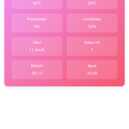
16°C
29°C
Precipitații
Umiditate
0%
52%
Vânt
Index UV
11 km/h
7
Răsărit
Apus
06:13
20:30