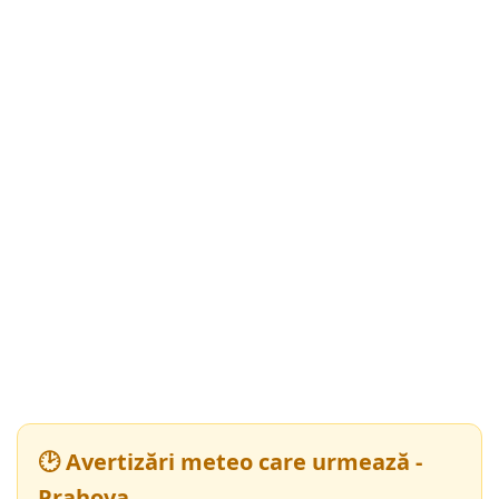
🕑 Avertizări meteo care urmează -
Prahova