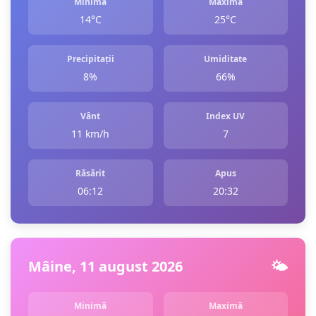
Minimă
Maximă
14°C
25°C
Precipitații
Umiditate
8%
66%
Vânt
Index UV
11 km/h
7
Răsărit
Apus
06:12
20:32
Mâine, 11 august 2026
🌤️
Minimă
Maximă