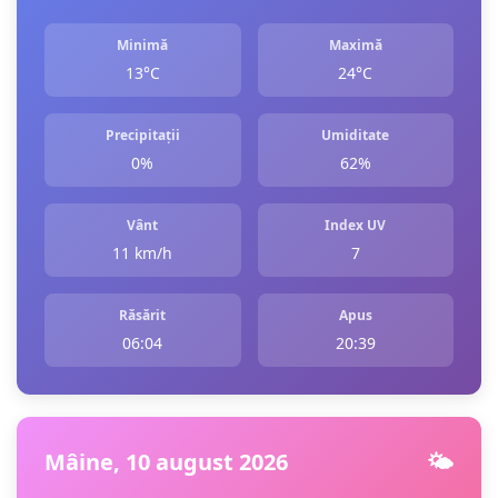
Minimă
Maximă
13°C
24°C
Precipitații
Umiditate
0%
62%
Vânt
Index UV
11 km/h
7
Răsărit
Apus
06:04
20:39
Mâine, 10 august 2026
🌤️