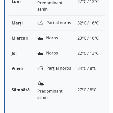
Luni
27°C / 12°C
Predominant
senin
⛅️
Parțial noros
Marți
32°C / 16°C
☁️
Noros
Miercuri
23°C / 16°C
☁️
Noros
Joi
22°C / 13°C
⛅️
Parțial noros
Vineri
24°C / 8°C
🌤️
Sâmbătă
27°C / 8°C
Predominant
senin