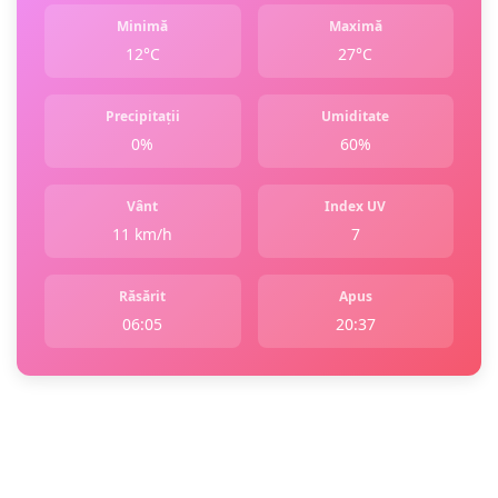
Minimă
Maximă
12°C
27°C
Precipitații
Umiditate
0%
60%
Vânt
Index UV
11 km/h
7
Răsărit
Apus
06:05
20:37