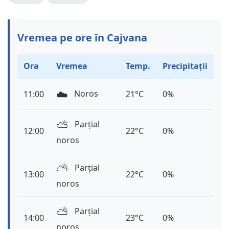
Vremea pe ore în Cajvana
Ora
Vremea
Temp.
Precipitații
☁️
Noros
11:00
21°C
0%
⛅️
Parțial
12:00
22°C
0%
noros
⛅️
Parțial
13:00
22°C
0%
noros
⛅️
Parțial
14:00
23°C
0%
noros