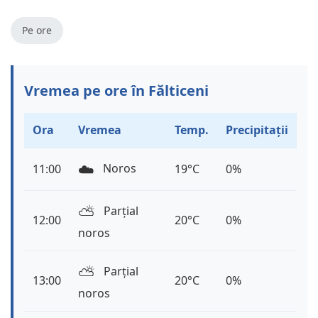
Pe ore
Vremea pe ore în Fălticeni
Ora
Vremea
Temp.
Precipitații
☁️
Noros
11:00
19°C
0%
⛅️
Parțial
12:00
20°C
0%
noros
⛅️
Parțial
13:00
20°C
0%
noros