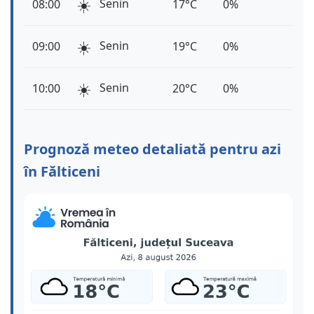
☀️
Senin
08:00
17°C
0%
☀️
Senin
09:00
19°C
0%
☀️
Senin
10:00
20°C
0%
Prognoză meteo detaliată pentru azi
în Fălticeni