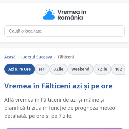
Acasă
›
Județul Suceava
›
Fălticeni
Azi & Pe Ore
Ieri
3 Zile
Weekend
7 Zile
10 Zile
Vremea în Fălticeni azi și pe ore
Află vremea în Fălticeni de azi și mâine și
planifică-ți ziua în funcție de prognoza meteo
detaliată, pe ore și pe 7 zile.