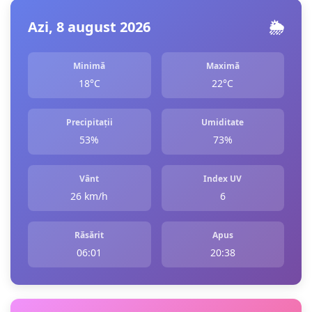
Azi, 8 august 2026
🌦️
Minimă
Maximă
18°C
22°C
Precipitații
Umiditate
53%
73%
Vânt
Index UV
26 km/h
6
Răsărit
Apus
06:01
20:38