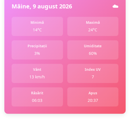
Mâine, 9 august 2026
☁️
Minimă
Maximă
14°C
24°C
Precipitații
Umiditate
3%
60%
Vânt
Index UV
13 km/h
7
Răsărit
Apus
06:03
20:37