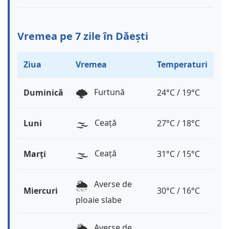
Vremea pe 7 zile în Dăești
Ziua
Vremea
Temperaturi
🌩️
Furtună
Duminică
24°C / 19°C
🌫️
Ceață
Luni
27°C / 18°C
🌫️
Ceață
Marți
31°C / 15°C
🌦️
Averse de
Miercuri
30°C / 16°C
ploaie slabe
🌦️
Averse de