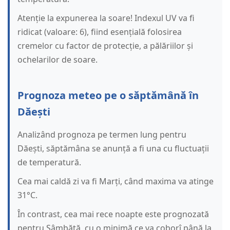
Atenție la expunerea la soare! Indexul UV va fi
ridicat (valoare: 6), fiind esențială folosirea
cremelor cu factor de protecție, a pălăriilor și
ochelarilor de soare.
Prognoza meteo pe o săptămână în
Dăești
Analizând prognoza pe termen lung pentru
Dăești, săptămâna se anunță a fi una cu fluctuații
de temperatură.
Cea mai caldă zi va fi Marți, când maxima va atinge
31°C.
În contrast, cea mai rece noapte este prognozată
pentru Sâmbătă, cu o minimă ce va coborî până la