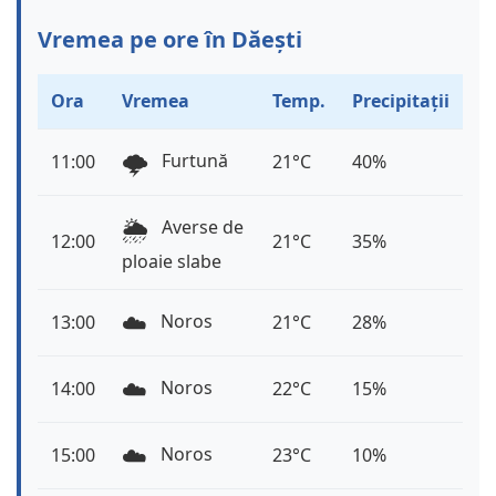
Vremea pe ore în Dăești
Ora
Vremea
Temp.
Precipitații
🌩️
Furtună
11:00
21°C
40%
🌦️
Averse de
12:00
21°C
35%
ploaie slabe
☁️
Noros
13:00
21°C
28%
☁️
Noros
14:00
22°C
15%
☁️
Noros
15:00
23°C
10%