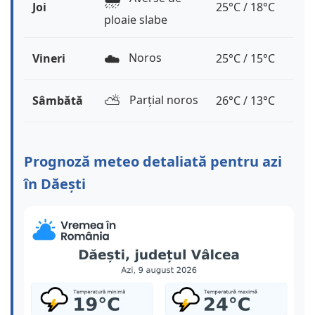
Joi
25°C / 18°C
ploaie slabe
☁️
Noros
Vineri
25°C / 15°C
⛅️
Parțial noros
Sâmbătă
26°C / 13°C
Prognoză meteo detaliată pentru azi
în Dăești