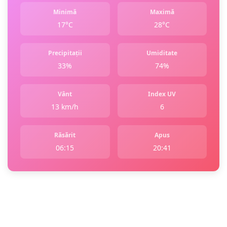
Minimă
Maximă
17°C
28°C
Precipitații
Umiditate
33%
74%
Vânt
Index UV
13 km/h
6
Răsărit
Apus
06:15
20:41