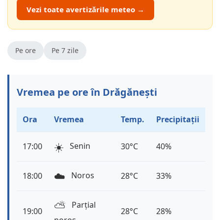
Vezi toate avertizările meteo →
Pe ore
Pe 7 zile
Vremea pe ore în Drăgănești
Ora
Vremea
Temp.
Precipitații
☀️
Senin
17:00
30°C
40%
☁️
Noros
18:00
28°C
33%
⛅️
Parțial
19:00
28°C
28%