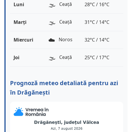
🌫️
Ceață
Luni
28°C / 16°C
🌫️
Ceață
Marți
31°C / 14°C
☁️
Noros
Miercuri
32°C / 14°C
🌫️
Ceață
Joi
25°C / 17°C
Prognoză meteo detaliată pentru azi
în Drăgănești