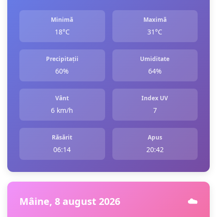
Minimă
Maximă
18°C
31°C
Precipitații
Umiditate
60%
64%
Vânt
Index UV
6 km/h
7
Răsărit
Apus
06:14
20:42
Mâine, 8 august 2026
☁️