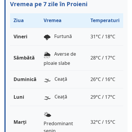
Vremea pe 7 zile în Proieni
Ziua
Vremea
Temperaturi
🌩️
Furtună
Vineri
31°C / 18°C
🌦️
Averse de
Sâmbătă
28°C / 17°C
ploaie slabe
🌫️
Ceață
Duminică
26°C / 16°C
🌫️
Ceață
Luni
29°C / 17°C
🌤️
Marți
32°C / 15°C
Predominant
senin