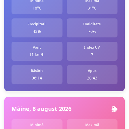
Minimă
Maximă
18°C
31°C
Precipitații
Umiditate
43%
70%
Vânt
Index UV
11 km/h
7
Răsărit
Apus
06:14
20:43
Mâine, 8 august 2026
🌦️
Minimă
Maximă