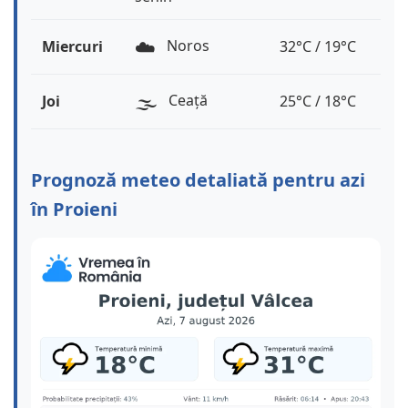
☁️
Noros
Miercuri
32°C / 19°C
🌫️
Ceață
Joi
25°C / 18°C
Prognoză meteo detaliată pentru azi
în Proieni