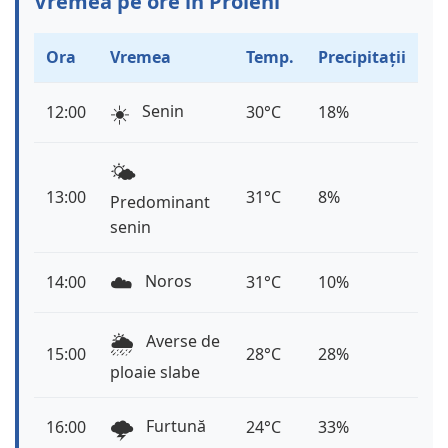
Vremea pe ore în Proieni
Ora
Vremea
Temp.
Precipitații
☀️
Senin
12:00
30°C
18%
🌤️
13:00
31°C
8%
Predominant
senin
☁️
Noros
14:00
31°C
10%
🌦️
Averse de
15:00
28°C
28%
ploaie slabe
🌩️
Furtună
16:00
24°C
33%