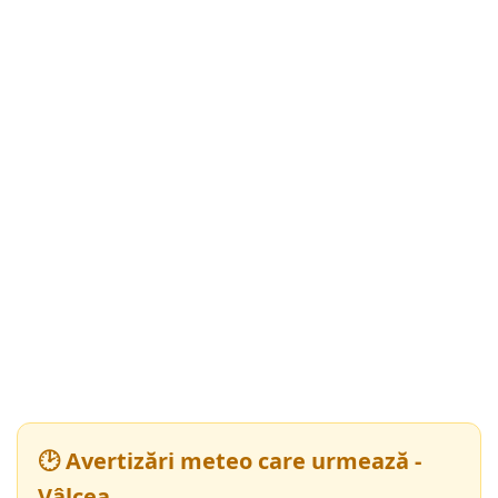
🕑 Avertizări meteo care urmează -
Vâlcea