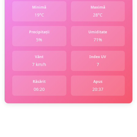
Minimă
Maximă
19°C
28°C
Precipitații
Umiditate
5%
71%
Vânt
Index UV
7 km/h
7
Răsărit
Apus
06:20
20:37