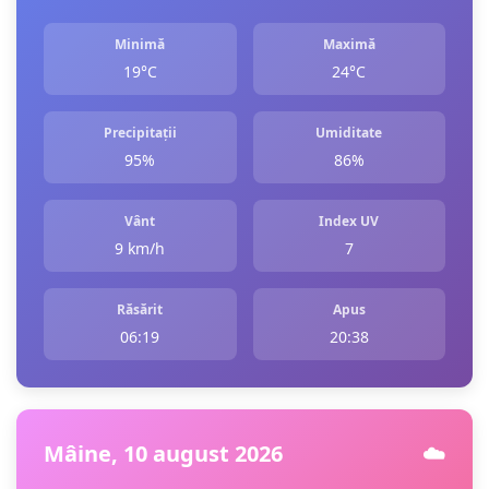
Minimă
Maximă
19°C
24°C
Precipitații
Umiditate
95%
86%
Vânt
Index UV
9 km/h
7
Răsărit
Apus
06:19
20:38
Mâine, 10 august 2026
☁️