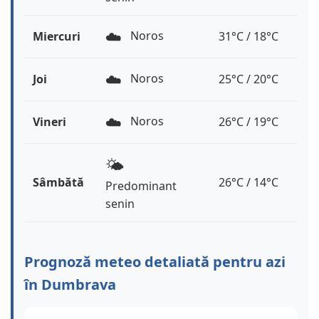
☁️
Noros
Miercuri
31°C / 18°C
☁️
Noros
Joi
25°C / 20°C
☁️
Noros
Vineri
26°C / 19°C
🌤️
Sâmbătă
26°C / 14°C
Predominant
senin
Prognoză meteo detaliată pentru azi
în Dumbrava