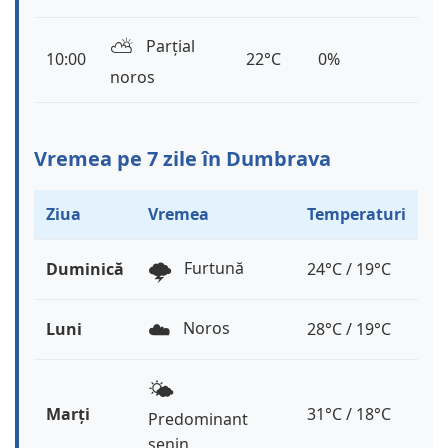
⛅️
Parțial
10:00
22°C
0%
noros
Vremea pe 7 zile în Dumbrava
Ziua
Vremea
Temperaturi
🌩️
Furtună
Duminică
24°C / 19°C
☁️
Noros
Luni
28°C / 19°C
🌤️
Marți
31°C / 18°C
Predominant
senin