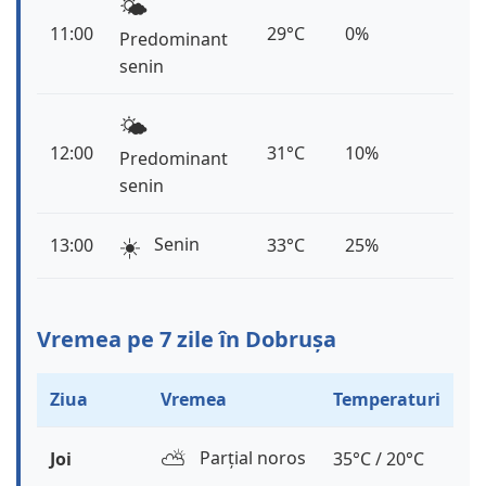
🌤️
11:00
29°C
0%
Predominant
senin
🌤️
12:00
31°C
10%
Predominant
senin
☀️
Senin
13:00
33°C
25%
Vremea pe 7 zile în Dobrușa
Ziua
Vremea
Temperaturi
⛅️
Parțial noros
Joi
35°C / 20°C