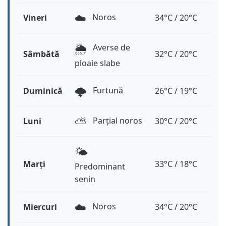
☁️
Noros
Vineri
34°C / 20°C
🌦️
Averse de
Sâmbătă
32°C / 20°C
ploaie slabe
🌩️
Furtună
Duminică
26°C / 19°C
⛅️
Parțial noros
Luni
30°C / 20°C
🌤️
Marți
33°C / 18°C
Predominant
senin
☁️
Noros
Miercuri
34°C / 20°C