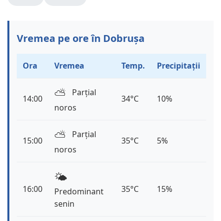
Vremea pe ore în Dobrușa
Ora
Vremea
Temp.
Precipitații
⛅️
Parțial
14:00
34°C
10%
noros
⛅️
Parțial
15:00
35°C
5%
noros
🌤️
16:00
35°C
15%
Predominant
senin