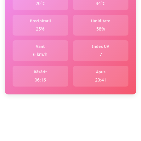
20°C
34°C
Precipitații
Umiditate
25%
58%
Vânt
Index UV
6 km/h
7
Răsărit
Apus
06:16
20:41