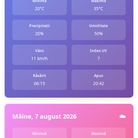
Minimă
Maximă
20°C
35°C
Precipitații
Umiditate
20%
50%
Vânt
Index UV
11 km/h
7
Răsărit
Apus
06:15
20:42
Mâine, 7 august 2026
☁️
Minimă
Maximă