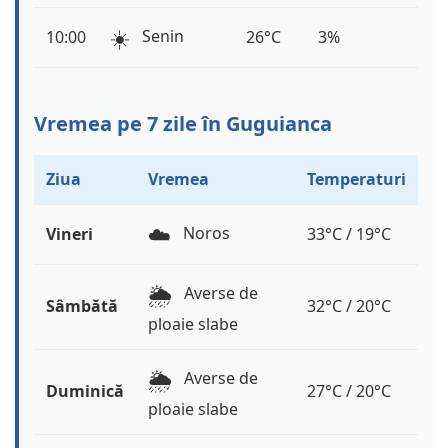
☀️
Senin
10:00
26°C
3%
Vremea pe 7 zile în Guguianca
Ziua
Vremea
Temperaturi
☁️
Noros
Vineri
33°C / 19°C
🌦️
Averse de
Sâmbătă
32°C / 20°C
ploaie slabe
🌦️
Averse de
Duminică
27°C / 20°C
ploaie slabe