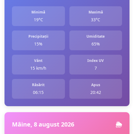
Minimă
Maximă
19°C
33°C
Precipitații
Umiditate
15%
65%
Vânt
Index UV
15 km/h
7
Răsărit
Apus
06:15
20:42
Mâine, 8 august 2026
🌦️