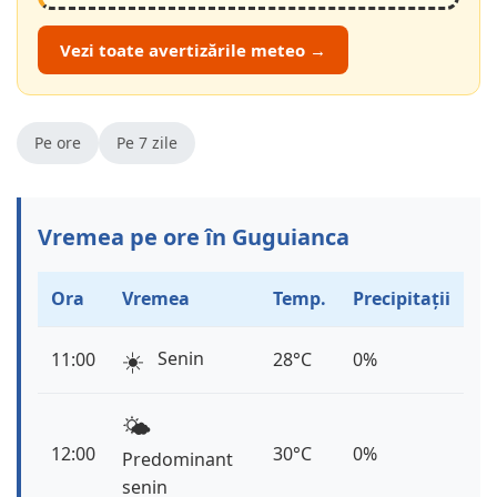
Vezi toate avertizările meteo →
Pe ore
Pe 7 zile
Vremea pe ore în Guguianca
Ora
Vremea
Temp.
Precipitații
☀️
Senin
11:00
28°C
0%
🌤️
12:00
30°C
0%
Predominant
senin