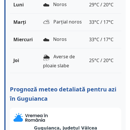
☁️
Noros
Luni
29°C / 20°C
⛅️
Parțial noros
Marți
33°C / 17°C
☁️
Noros
Miercuri
33°C / 17°C
🌦️
Averse de
Joi
25°C / 20°C
ploaie slabe
Prognoză meteo detaliată pentru azi
în Guguianca