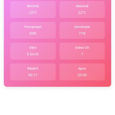
Minimă
Maximă
20°C
32°C
Precipitații
Umiditate
50%
71%
Vânt
Index UV
8 km/h
7
Răsărit
Apus
06:17
20:40