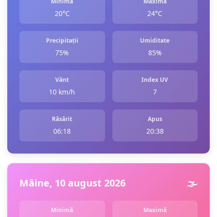
Minimă
Maximă
20°C
24°C
Precipitații
Umiditate
75%
85%
Vânt
Index UV
10 km/h
7
Răsărit
Apus
06:18
20:38
Mâine, 10 august 2026
🌫️
Minimă
Maximă