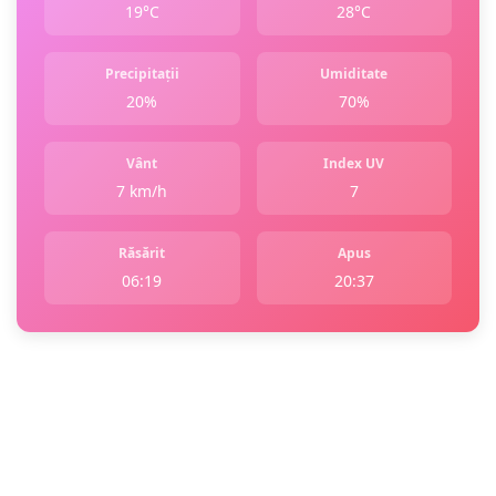
19°C
28°C
Precipitații
Umiditate
20%
70%
Vânt
Index UV
7 km/h
7
Răsărit
Apus
06:19
20:37