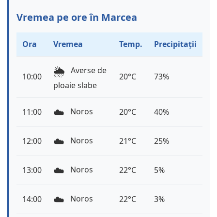
Vremea pe ore în Marcea
Ora
Vremea
Temp.
Precipitații
🌦️
Averse de
10:00
20°C
73%
ploaie slabe
☁️
Noros
11:00
20°C
40%
☁️
Noros
12:00
21°C
25%
☁️
Noros
13:00
22°C
5%
☁️
Noros
14:00
22°C
3%