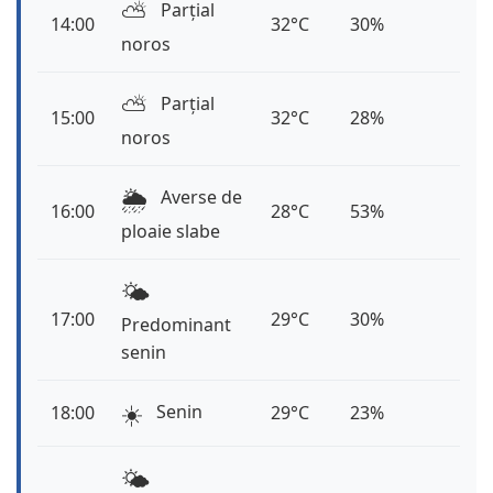
⛅️
Parțial
14:00
32°C
30%
noros
⛅️
Parțial
15:00
32°C
28%
noros
🌦️
Averse de
16:00
28°C
53%
ploaie slabe
🌤️
17:00
29°C
30%
Predominant
senin
☀️
Senin
18:00
29°C
23%
🌤️