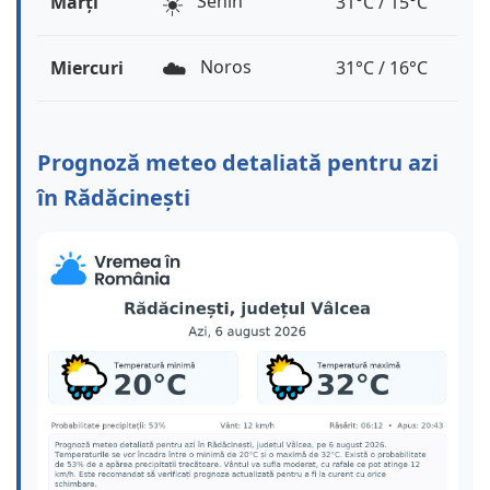
☀️
Senin
Marți
31°C / 15°C
☁️
Noros
Miercuri
31°C / 16°C
Prognoză meteo detaliată pentru azi
în Rădăcinești