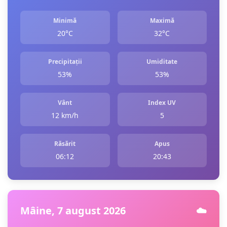
Minimă
Maximă
20°C
32°C
Precipitații
Umiditate
53%
53%
Vânt
Index UV
12 km/h
5
Răsărit
Apus
06:12
20:43
Mâine, 7 august 2026
☁️