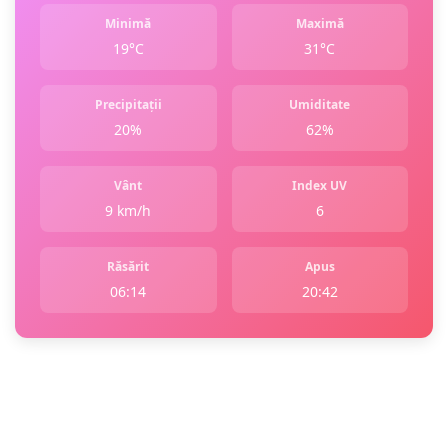
Minimă
Maximă
19°C
31°C
Precipitații
Umiditate
20%
62%
Vânt
Index UV
9 km/h
6
Răsărit
Apus
06:14
20:42