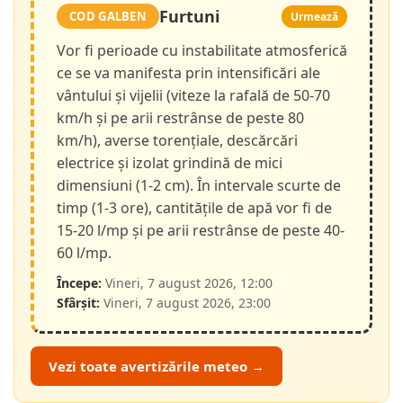
Furtuni
COD GALBEN
Urmează
Vor fi perioade cu instabilitate atmosferică
ce se va manifesta prin intensificări ale
vântului și vijelii (viteze la rafală de 50-70
km/h și pe arii restrânse de peste 80
km/h), averse torențiale, descărcări
electrice și izolat grindină de mici
dimensiuni (1-2 cm). În intervale scurte de
timp (1-3 ore), cantitățile de apă vor fi de
15-20 l/mp și pe arii restrânse de peste 40-
60 l/mp.
Începe:
Vineri, 7 august 2026, 12:00
Sfârșit:
Vineri, 7 august 2026, 23:00
Vezi toate avertizările meteo →