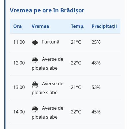
Vremea pe ore în Brădișor
Ora
Vremea
Temp.
Precipitații
🌩️
Furtună
11:00
21°C
25%
🌦️
Averse de
12:00
22°C
48%
ploaie slabe
🌦️
Averse de
13:00
21°C
53%
ploaie slabe
🌦️
Averse de
14:00
22°C
45%
ploaie slabe