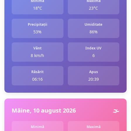
Minimă
Maximă
18°C
23°C
Precipitații
Umiditate
53%
86%
Vânt
Index UV
8 km/h
6
Răsărit
Apus
06:16
20:39
Mâine, 10 august 2026
🌫️
Minimă
Maximă