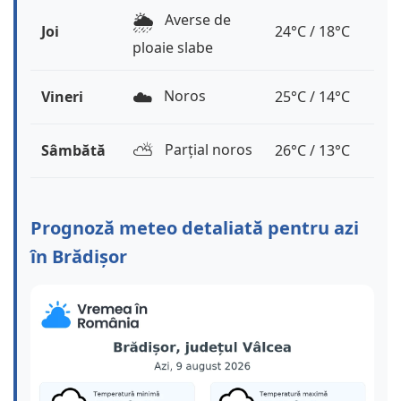
🌦️
Averse de
Joi
24°C / 18°C
ploaie slabe
☁️
Noros
Vineri
25°C / 14°C
⛅️
Parțial noros
Sâmbătă
26°C / 13°C
Prognoză meteo detaliată pentru azi
în Brădișor