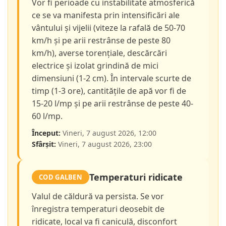
Vor fi perioade cu instabilitate atmosferică
ce se va manifesta prin intensificări ale
vântului și vijelii (viteze la rafală de 50-70
km/h și pe arii restrânse de peste 80
km/h), averse torențiale, descărcări
electrice și izolat grindină de mici
dimensiuni (1-2 cm). În intervale scurte de
timp (1-3 ore), cantitățile de apă vor fi de
15-20 l/mp și pe arii restrânse de peste 40-
60 l/mp.
Început:
Vineri, 7 august 2026, 12:00
Sfârșit:
Vineri, 7 august 2026, 23:00
Temperaturi ridicate
COD GALBEN
Valul de căldură va persista. Se vor
înregistra temperaturi deosebit de
ridicate, local va fi caniculă, disconfort