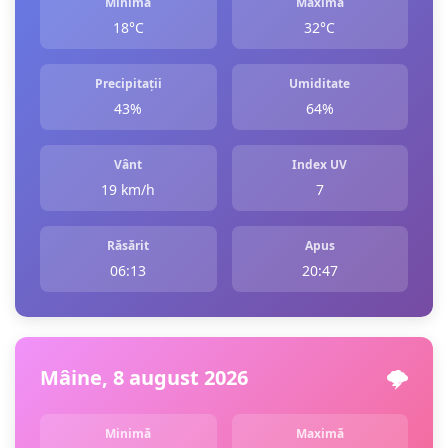
Minimă
Maximă
18°C
32°C
Precipitații
Umiditate
43%
64%
Vânt
Index UV
19 km/h
7
Răsărit
Apus
06:13
20:47
Mâine, 8 august 2026
🌩️
Minimă
Maximă