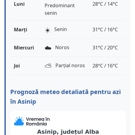
Luni
28°C / 14°C
Predominant
senin
☀️
Senin
Marți
31°C / 16°C
☁️
Noros
Miercuri
31°C / 20°C
⛅️
Parțial noros
Joi
28°C / 16°C
Prognoză meteo detaliată pentru azi
în Asinip