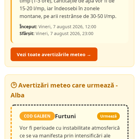
timp (1-3 ore), cantitățile de apă vor fi de
15-20 l/mp, iar îndeosebi în zonele
montane, pe arii restrânse de 30-50 l/mp.
Început:
Vineri, 7 august 2026, 12:00
Sfârșit:
Vineri, 7 august 2026, 23:00
Vezi toate avertizările meteo →
🕑 Avertizări meteo care urmează -
Alba
Furtuni
COD GALBEN
Urmează
Vor fi perioade cu instabilitate atmosferică
ce se va manifesta prin intensificări ale