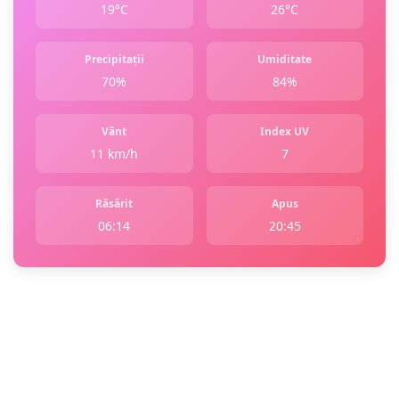
19°C
26°C
Precipitații
Umiditate
70%
84%
Vânt
Index UV
11 km/h
7
Răsărit
Apus
06:14
20:45