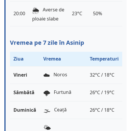
🌦️
Averse de
20:00
23°C
50%
ploaie slabe
Vremea pe 7 zile în Asinip
Ziua
Vremea
Temperaturi
☁️
Noros
Vineri
32°C / 18°C
🌩️
Furtună
Sâmbătă
26°C / 19°C
🌫️
Ceață
Duminică
26°C / 18°C
🌤️