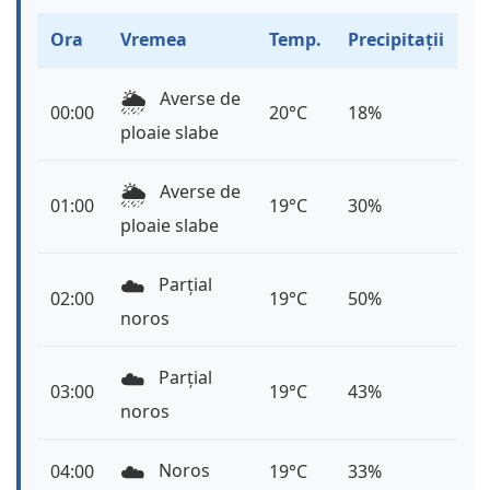
Ora
Vremea
Temp.
Precipitații
🌦️
Averse de
00:00
20°C
18%
ploaie slabe
🌦️
Averse de
01:00
19°C
30%
ploaie slabe
☁️
Parțial
02:00
19°C
50%
noros
☁️
Parțial
03:00
19°C
43%
noros
☁️
Noros
04:00
19°C
33%