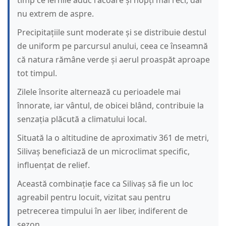
timp ce iernile aduc răcoare și nopți mai reci, dar
nu extrem de aspre.
Precipitațiile sunt moderate și se distribuie destul
de uniform pe parcursul anului, ceea ce înseamnă
că natura rămâne verde și aerul proaspăt aproape
tot timpul.
Zilele însorite alternează cu perioadele mai
înnorate, iar vântul, de obicei blând, contribuie la
senzația plăcută a climatului local.
Situată la o altitudine de aproximativ 361 de metri,
Silivaș beneficiază de un microclimat specific,
influențat de relief.
Această combinație face ca Silivaș să fie un loc
agreabil pentru locuit, vizitat sau pentru
petrecerea timpului în aer liber, indiferent de
sezon.