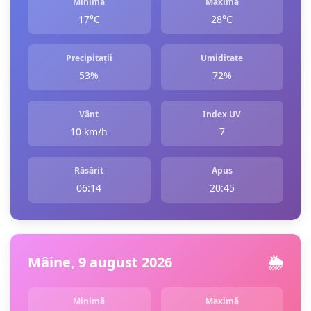
Minimă
Maximă
17°C
28°C
Precipitații
Umiditate
53%
72%
Vânt
Index UV
10 km/h
7
Răsărit
Apus
06:14
20:45
Mâine, 9 august 2026
🌦️
Minimă
Maximă