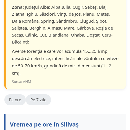
Zona:
Județul Alba: Alba Iulia, Cugir, Sebeș, Blaj,
Zlatna, Ighiu, Săsciori, Vințu de Jos, Pianu, Meteș,
Daia Română, Șpring, Sântimbru, Ciugud, Șibot,
Săliștea, Berghin, Almașu Mare, Gârbova, Roșia de
Secaș, Câlnic, Cut, Blandiana, Ohaba, Doștat, Ceru-
Băcăinți;
Averse torențiale care vor acumula 15...25 l/mp,
descărcări electrice, intensificări ale vântului cu viteze
de 50-70 km/h, grindină de mici dimensiuni (1...2
cm).
Sursa: ANM
Pe ore
Pe 7 zile
Vremea pe ore în Silivaș