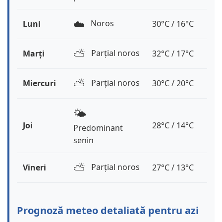
☁️
Noros
Luni
30°C / 16°C
⛅️
Parțial noros
Marți
32°C / 17°C
⛅️
Parțial noros
Miercuri
30°C / 20°C
🌤️
Joi
28°C / 14°C
Predominant
senin
⛅️
Parțial noros
Vineri
27°C / 13°C
Prognoză meteo detaliată pentru azi