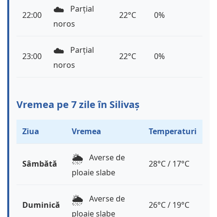
☁️
Parțial
22:00
22°C
0%
noros
☁️
Parțial
23:00
22°C
0%
noros
Vremea pe 7 zile în Silivaș
Ziua
Vremea
Temperaturi
🌦️
Averse de
Sâmbătă
28°C / 17°C
ploaie slabe
🌦️
Averse de
Duminică
26°C / 19°C
ploaie slabe