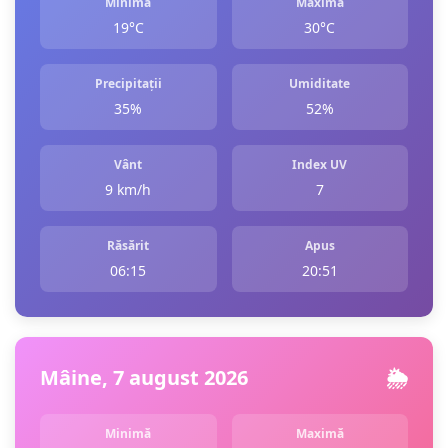
Minimă
Maximă
19°C
30°C
Precipitații
Umiditate
35%
52%
Vânt
Index UV
9 km/h
7
Răsărit
Apus
06:15
20:51
Mâine, 7 august 2026
🌦️
Minimă
Maximă