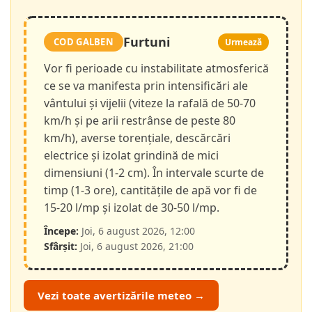
Furtuni
COD GALBEN
Urmează
Vor fi perioade cu instabilitate atmosferică
ce se va manifesta prin intensificări ale
vântului și vijelii (viteze la rafală de 50-70
km/h și pe arii restrânse de peste 80
km/h), averse torențiale, descărcări
electrice și izolat grindină de mici
dimensiuni (1-2 cm). În intervale scurte de
timp (1-3 ore), cantitățile de apă vor fi de
15-20 l/mp și izolat de 30-50 l/mp.
Începe:
Joi, 6 august 2026, 12:00
Sfârșit:
Joi, 6 august 2026, 21:00
Vezi toate avertizările meteo →