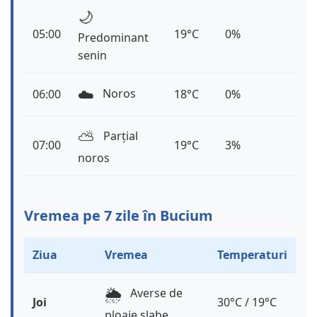
🌙
05:00
19°C
0%
Predominant
senin
☁️
Noros
06:00
18°C
0%
⛅️
Parțial
07:00
19°C
3%
noros
Vremea pe 7 zile în Bucium
Ziua
Vremea
Temperaturi
🌦️
Averse de
Joi
30°C / 19°C
ploaie slabe