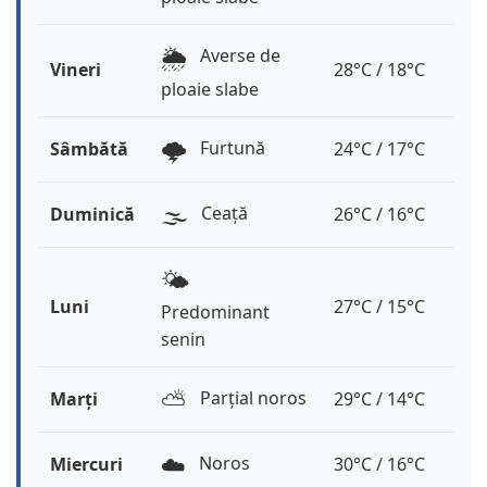
🌦️
Averse de
Vineri
28°C / 18°C
ploaie slabe
🌩️
Furtună
Sâmbătă
24°C / 17°C
🌫️
Ceață
Duminică
26°C / 16°C
🌤️
Luni
27°C / 15°C
Predominant
senin
⛅️
Parțial noros
Marți
29°C / 14°C
☁️
Noros
Miercuri
30°C / 16°C