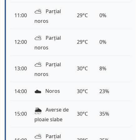
⛅️
Parțial
11:00
29°C
0%
noros
⛅️
Parțial
12:00
29°C
0%
noros
⛅️
Parțial
13:00
30°C
8%
noros
☁️
Noros
14:00
30°C
23%
🌦️
Averse de
15:00
30°C
35%
ploaie slabe
⛅️
Parțial