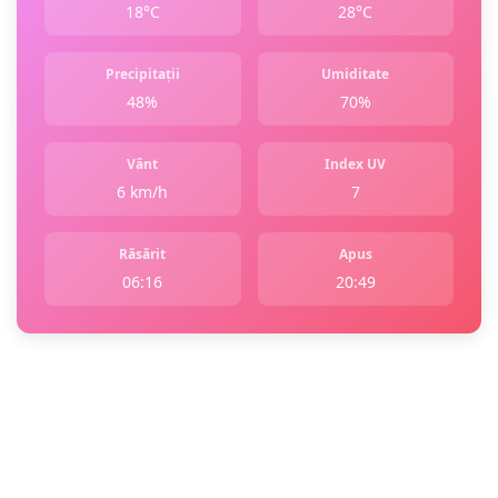
18°C
28°C
Precipitații
Umiditate
48%
70%
Vânt
Index UV
6 km/h
7
Răsărit
Apus
06:16
20:49