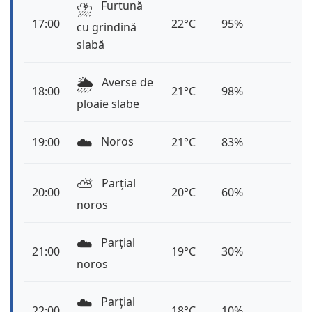
⛈️
Furtună
17:00
22°C
95%
cu grindină
slabă
🌦️
Averse de
18:00
21°C
98%
ploaie slabe
☁️
Noros
19:00
21°C
83%
⛅️
Parțial
20:00
20°C
60%
noros
☁️
Parțial
21:00
19°C
30%
noros
☁️
Parțial
22:00
18°C
10%