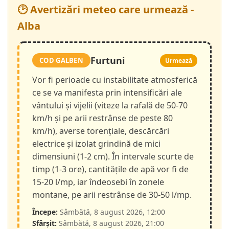
🕑 Avertizări meteo care urmează -
Alba
Furtuni
COD GALBEN
Urmează
Vor fi perioade cu instabilitate atmosferică
ce se va manifesta prin intensificări ale
vântului și vijelii (viteze la rafală de 50-70
km/h și pe arii restrânse de peste 80
km/h), averse torențiale, descărcări
electrice și izolat grindină de mici
dimensiuni (1-2 cm). În intervale scurte de
timp (1-3 ore), cantitățile de apă vor fi de
15-20 l/mp, iar îndeosebi în zonele
montane, pe arii restrânse de 30-50 l/mp.
Începe:
Sâmbătă, 8 august 2026, 12:00
Sfârșit:
Sâmbătă, 8 august 2026, 21:00