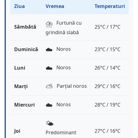
Ziua
Vremea
Temperaturi
⛈️
Furtună cu
Sâmbătă
25°C / 17°C
grindină slabă
☁️
Noros
Duminică
23°C / 15°C
☁️
Noros
Luni
26°C / 14°C
⛅️
Parțial noros
Marți
29°C / 16°C
☁️
Noros
Miercuri
28°C / 19°C
🌤️
Joi
27°C / 16°C
Predominant