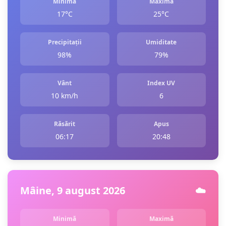
Minimă
Maximă
17°C
25°C
Precipitații
Umiditate
98%
79%
Vânt
Index UV
10 km/h
6
Răsărit
Apus
06:17
20:48
Mâine, 9 august 2026
☁️
Minimă
Maximă