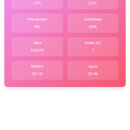
15°C
23°C
Precipitații
Umiditate
8%
80%
Vânt
Index UV
9 km/h
7
Răsărit
Apus
06:18
20:46