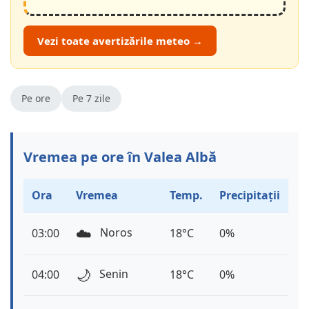
Vezi toate avertizările meteo →
Pe ore
Pe 7 zile
Vremea pe ore în Valea Albă
Ora
Vremea
Temp.
Precipitații
☁️
Noros
03:00
18°C
0%
🌙
Senin
04:00
18°C
0%