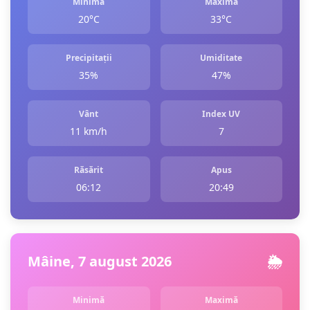
Minimă
Maximă
20°C
33°C
Precipitații
Umiditate
35%
47%
Vânt
Index UV
11 km/h
7
Răsărit
Apus
06:12
20:49
Mâine, 7 august 2026
🌦️
Minimă
Maximă