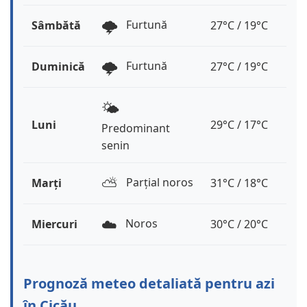
🌩️
Furtună
Sâmbătă
27°C / 19°C
🌩️
Furtună
Duminică
27°C / 19°C
🌤️
Luni
29°C / 17°C
Predominant
senin
⛅️
Parțial noros
Marți
31°C / 18°C
☁️
Noros
Miercuri
30°C / 20°C
Prognoză meteo detaliată pentru azi
în Cicău