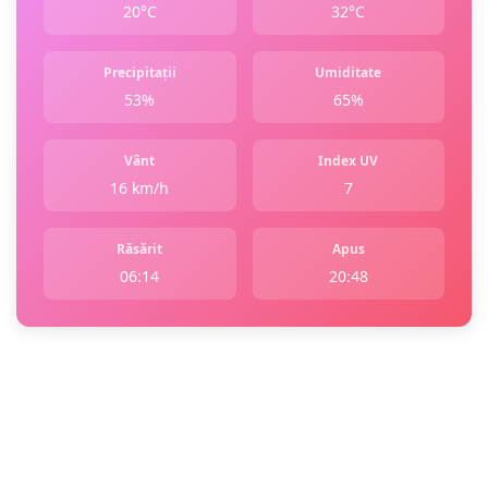
20°C
32°C
Precipitații
Umiditate
53%
65%
Vânt
Index UV
16 km/h
7
Răsărit
Apus
06:14
20:48