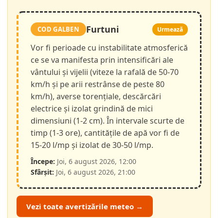
Furtuni
COD GALBEN
Urmează
Vor fi perioade cu instabilitate atmosferică
ce se va manifesta prin intensificări ale
vântului și vijelii (viteze la rafală de 50-70
km/h și pe arii restrânse de peste 80
km/h), averse torențiale, descărcări
electrice și izolat grindină de mici
dimensiuni (1-2 cm). În intervale scurte de
timp (1-3 ore), cantitățile de apă vor fi de
15-20 l/mp și izolat de 30-50 l/mp.
Începe:
Joi, 6 august 2026, 12:00
Sfârșit:
Joi, 6 august 2026, 21:00
Vezi toate avertizările meteo →