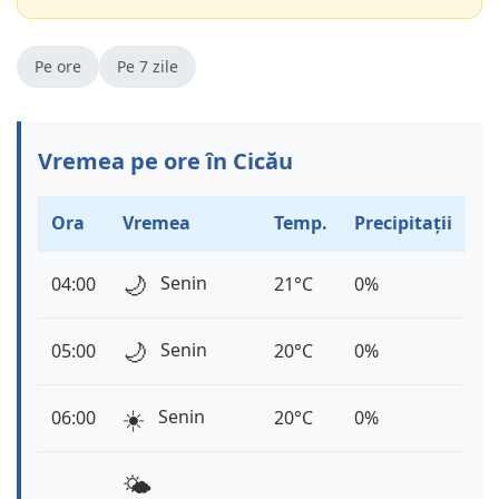
Pe ore
Pe 7 zile
Vremea pe ore în Cicău
Ora
Vremea
Temp.
Precipitații
🌙
Senin
04:00
21°C
0%
🌙
Senin
05:00
20°C
0%
☀️
Senin
06:00
20°C
0%
🌤️