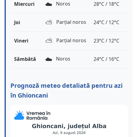
☁️
Noros
Miercuri
28°C / 18°C
⛅️
Parțial noros
Joi
24°C / 12°C
⛅️
Parțial noros
Vineri
23°C / 12°C
☁️
Noros
Sâmbătă
24°C / 16°C
Prognoză meteo detaliată pentru azi
în Ghioncani