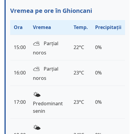
Vremea pe ore în Ghioncani
Ora
Vremea
Temp.
Precipitații
⛅️
Parțial
15:00
22°C
0%
noros
⛅️
Parțial
16:00
23°C
0%
noros
🌤️
17:00
23°C
0%
Predominant
senin
🌤️