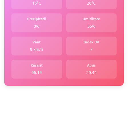
16°C
26°C
Precipitații
Umiditate
0%
55%
Vânt
Index UV
9 km/h
7
Răsărit
Apus
06:19
20:44