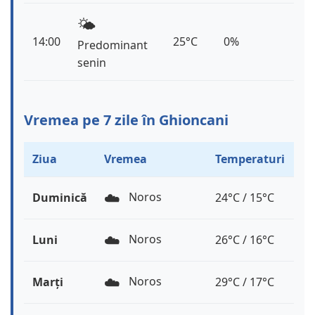
🌤️
14:00
25°C
0%
Predominant
senin
Vremea pe 7 zile în Ghioncani
Ziua
Vremea
Temperaturi
☁️
Noros
Duminică
24°C / 15°C
☁️
Noros
Luni
26°C / 16°C
☁️
Noros
Marți
29°C / 17°C