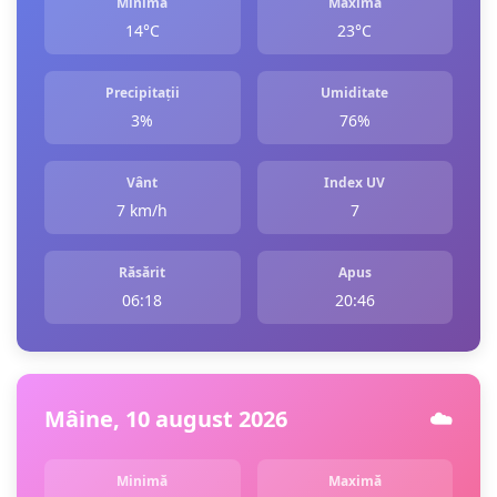
Minimă
Maximă
14°C
23°C
Precipitații
Umiditate
3%
76%
Vânt
Index UV
7 km/h
7
Răsărit
Apus
06:18
20:46
Mâine, 10 august 2026
☁️
Minimă
Maximă