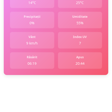
14°C
25°C
Precipitații
Umiditate
0%
55%
Vânt
Index UV
9 km/h
7
Răsărit
Apus
06:19
20:44