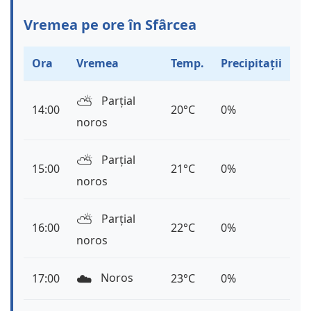
Vremea pe ore în Sfârcea
Ora
Vremea
Temp.
Precipitații
⛅️
Parțial
14:00
20°C
0%
noros
⛅️
Parțial
15:00
21°C
0%
noros
⛅️
Parțial
16:00
22°C
0%
noros
☁️
Noros
17:00
23°C
0%