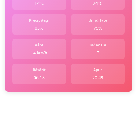
14°C
24°C
Precipitații
Umiditate
83%
75%
Vânt
Index UV
14 km/h
7
Răsărit
Apus
06:18
20:49