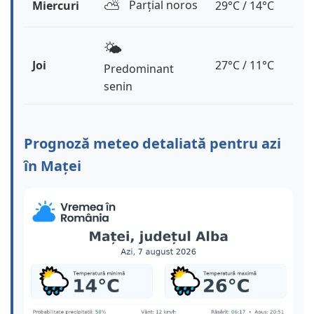
⛅️
Parțial noros
Miercuri
29°C / 14°C
🌤️
Joi
27°C / 11°C
Predominant
senin
Prognoză meteo detaliată pentru azi
în Maței