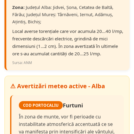
Zona:
Județul Alba: Jidvei, Șona, Cetatea de Baltă,
Fărău; Județul Mureş: Târnăveni, Iernut, Adămuș,
Ațintiș, Bichiș;
Local averse torențiale care vor acumula 20...40 l/mp,
frecvente descărcări electrice, grindină de mici
dimensiuni (1...2 cm). În zona avertizată în ultimele
ore s-au acumulat cantități de 20...25 l/mp.
Sursa: ANM
⚠ Avertizări meteo active - Alba
Furtuni
COD PORTOCALIU
În zona de munte, vor fi perioade cu
instabilitate atmosferică accentuată ce se
va manifesta prin intensificări ale vântului,