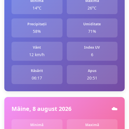
Minimă
Maximă
14°C
26°C
Precipitații
Umiditate
58%
71%
Vânt
Index UV
12 km/h
6
Răsărit
Apus
06:17
20:51
Mâine, 8 august 2026
☁️
Minimă
Maximă