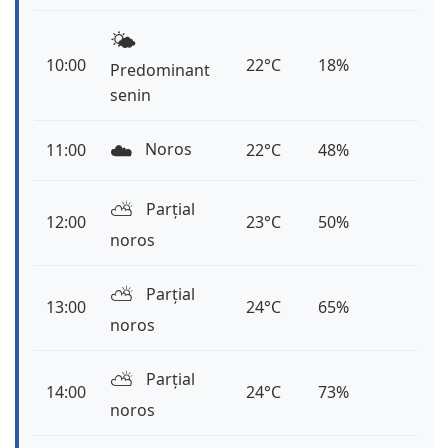
🌤️
10:00
22°C
18%
Predominant
senin
☁️
Noros
11:00
22°C
48%
⛅️
Parțial
12:00
23°C
50%
noros
⛅️
Parțial
13:00
24°C
65%
noros
⛅️
Parțial
14:00
24°C
73%
noros