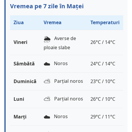
Vremea pe 7 zile în Maței
Ziua
Vremea
Temperaturi
🌦️
Averse de
Vineri
26°C / 14°C
ploaie slabe
☁️
Noros
Sâmbătă
24°C / 14°C
⛅️
Parțial noros
Duminică
23°C / 10°C
⛅️
Parțial noros
Luni
26°C / 10°C
☁️
Noros
Marți
29°C / 11°C