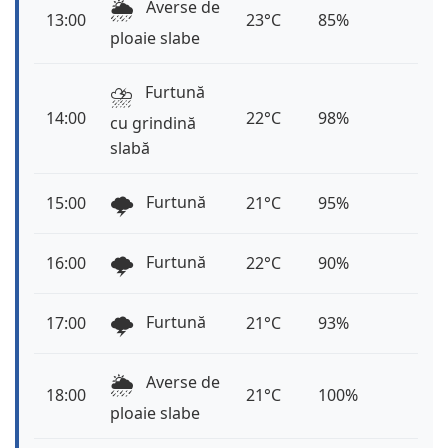
🌦️
Averse de
13:00
23°C
85%
ploaie slabe
⛈️
Furtună
14:00
22°C
98%
cu grindină
slabă
🌩️
Furtună
15:00
21°C
95%
🌩️
Furtună
16:00
22°C
90%
🌩️
Furtună
17:00
21°C
93%
🌦️
Averse de
18:00
21°C
100%
ploaie slabe