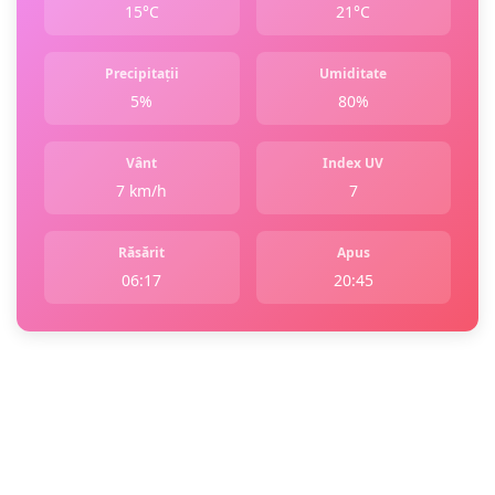
15°C
21°C
Precipitații
Umiditate
5%
80%
Vânt
Index UV
7 km/h
7
Răsărit
Apus
06:17
20:45