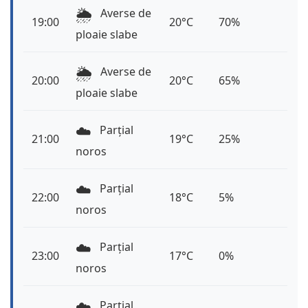
🌦️
Averse de
19:00
20°C
70%
ploaie slabe
🌦️
Averse de
20:00
20°C
65%
ploaie slabe
☁️
Parțial
21:00
19°C
25%
noros
☁️
Parțial
22:00
18°C
5%
noros
☁️
Parțial
23:00
17°C
0%
noros
☁️
Parțial