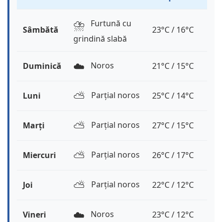
⛈️
Furtună cu
Sâmbătă
23°C / 16°C
grindină slabă
☁️
Noros
Duminică
21°C / 15°C
⛅️
Parțial noros
Luni
25°C / 14°C
⛅️
Parțial noros
Marți
27°C / 15°C
⛅️
Parțial noros
Miercuri
26°C / 17°C
⛅️
Parțial noros
Joi
22°C / 12°C
☁️
Noros
Vineri
23°C / 12°C