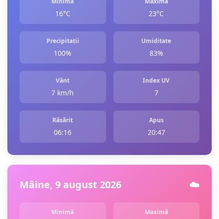
Minimă
Maximă
16°C
23°C
Precipitații
Umiditate
100%
83%
Vânt
Index UV
7 km/h
7
Răsărit
Apus
06:16
20:47
Mâine, 9 august 2026
☁️
Minimă
Maximă