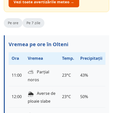
Vezi toate avertizările meteo →
Pe ore
Pe 7 zile
Vremea pe ore în Olteni
Ora
Vremea
Temp.
Precipitații
⛅️
Parțial
11:00
23°C
43%
noros
🌦️
Averse de
12:00
23°C
50%
ploaie slabe