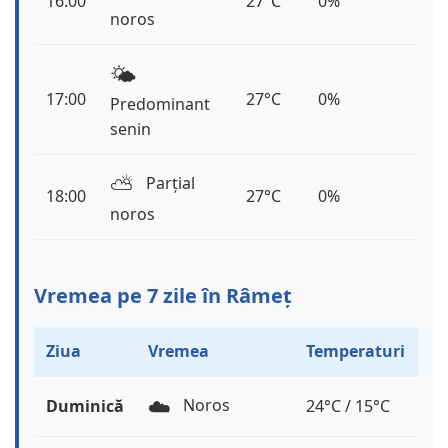
16:00
27°C
0%
noros
🌤️
17:00
27°C
0%
Predominant
senin
⛅️
Parțial
18:00
27°C
0%
noros
Vremea pe 7 zile în Râmeț
Ziua
Vremea
Temperaturi
☁️
Noros
Duminică
24°C / 15°C