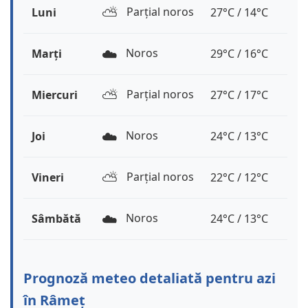
⛅️
Parțial noros
Luni
27°C / 14°C
☁️
Noros
Marți
29°C / 16°C
⛅️
Parțial noros
Miercuri
27°C / 17°C
☁️
Noros
Joi
24°C / 13°C
⛅️
Parțial noros
Vineri
22°C / 12°C
☁️
Noros
Sâmbătă
24°C / 13°C
Prognoză meteo detaliată pentru azi
în Râmeț