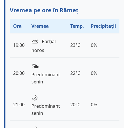
Vremea pe ore în Râmeț
Ora
Vremea
Temp.
Precipitații
⛅️
Parțial
19:00
23°C
0%
noros
🌤️
20:00
22°C
0%
Predominant
senin
🌙
21:00
20°C
0%
Predominant
senin