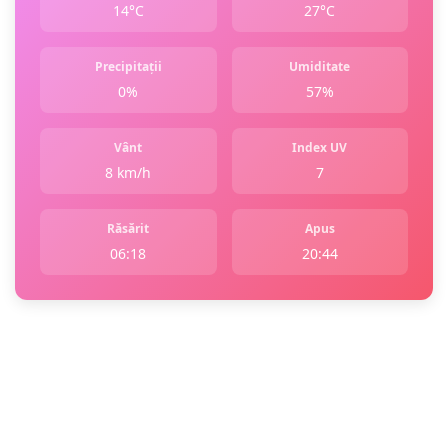
14°C
27°C
Precipitații
Umiditate
0%
57%
Vânt
Index UV
8 km/h
7
Răsărit
Apus
06:18
20:44