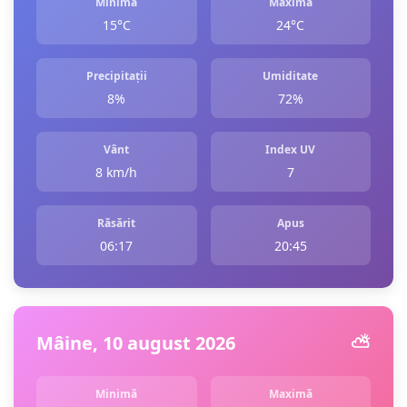
Minimă
Maximă
15°C
24°C
Precipitații
Umiditate
8%
72%
Vânt
Index UV
8 km/h
7
Răsărit
Apus
06:17
20:45
Mâine, 10 august 2026
⛅️
Minimă
Maximă