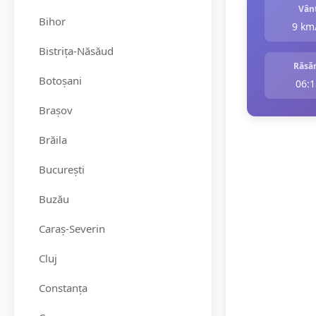
Vân
Bihor
9 km
Bistrița-Năsăud
Răsăr
Botoșani
06:1
Brașov
Brăila
București
Buzău
Caraș-Severin
Cluj
Constanța