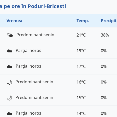
 pe ore în Poduri-Bricești
Vremea
Temp.
Precipit
🌤️
Predominant senin
21°C
38%
☁️
Parțial noros
19°C
0%
☁️
Parțial noros
17°C
0%
🌙
Predominant senin
16°C
0%
🌙
Predominant senin
15°C
0%
☁️
Parțial noros
14°C
0%