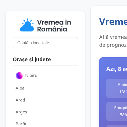
Vremea
Află vremea 
de prognoza
Orașe și județe
Azi, 8 
Nibiru
Mini
Alba
13°
Arad
Precipit
Argeș
58
Bacău