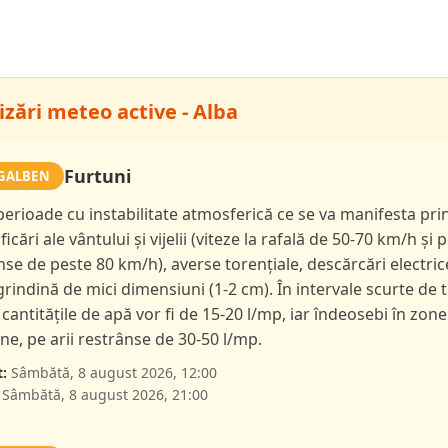
izări meteo active - Alba
Furtuni
GALBEN
 perioade cu instabilitate atmosferică ce se va manifesta pri
ficări ale vântului și vijelii (viteze la rafală de 50-70 km/h și p
nse de peste 80 km/h), averse torențiale, descărcări electric
 grindină de mici dimensiuni (1-2 cm). În intervale scurte de 
 cantitățile de apă vor fi de 15-20 l/mp, iar îndeosebi în zone
e, pe arii restrânse de 30-50 l/mp.
:
Sâmbătă, 8 august 2026, 12:00
Sâmbătă, 8 august 2026, 21:00