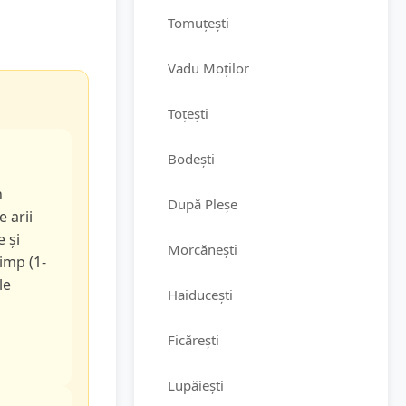
Tomuțești
Vadu Moților
Toțești
Bodești
n
După Pleșe
e arii
e și
Morcănești
timp (1-
le
Haiducești
Ficărești
Lupăiești