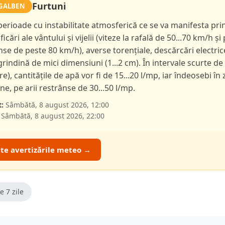
Furtuni
GALBEN
 perioade cu instabilitate atmosferică ce se va manifesta pri
ficări ale vântului și vijelii (viteze la rafală de 50...70 km/h și 
nse de peste 80 km/h), averse torențiale, descărcări electric
 grindină de mici dimensiuni (1...2 cm). În intervale scurte de
ore), cantitățile de apă vor fi de 15...20 l/mp, iar îndeosebi în
e, pe arii restrânse de 30...50 l/mp.
:
Sâmbătă, 8 august 2026, 12:00
Sâmbătă, 8 august 2026, 22:00
ate avertizările meteo →
e 7 zile