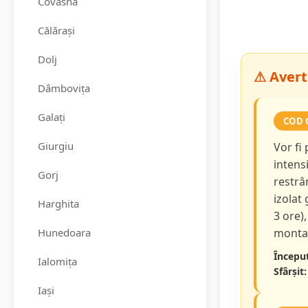
Covasna
Călărași
Dolj
⚠ Avert
Dâmbovița
Galați
COD 
Giurgiu
Vor fi
intensi
Gorj
restrâ
izolat
Harghita
3 ore),
Hunedoara
montan
Început
Ialomița
Sfârșit:
Iași