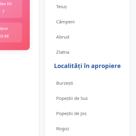
dex UV
Teiuș
7
Câmpeni
Apus
20:48
Abrud
Zlatna
Localități în apropiere
Burzești
Popeștii de Sus
Popeștii de Jos
Rogoz