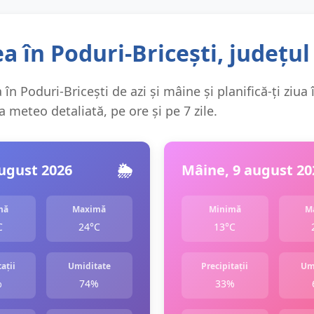
 în Poduri-Bricești, județul
în Poduri-Bricești de azi și mâine și planifică-ți ziua 
 meteo detaliată, pe ore și pe 7 zile.
august 2026
🌦️
Mâine, 9 august 20
mă
Maximă
Minimă
M
C
24°C
13°C
ații
Umiditate
Precipitații
Um
%
74%
33%