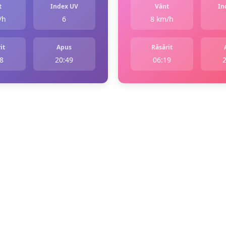
t
Index UV
Vânt
In
/h
6
8 km/h
it
Apus
Răsărit
8
20:49
06:19