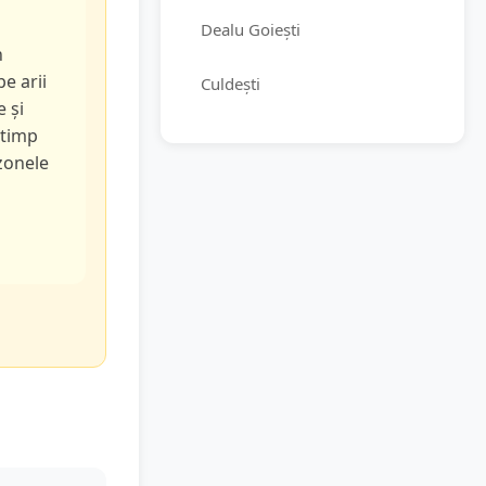
Dealu Goiești
n
pe arii
Culdești
e și
 timp
 zonele