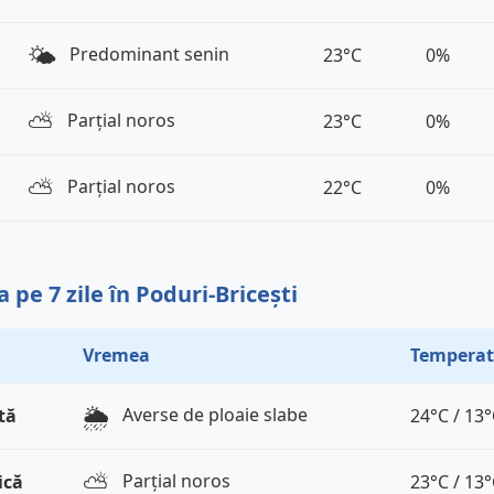
🌤️
Predominant senin
23°C
0%
⛅️
Parțial noros
23°C
0%
⛅️
Parțial noros
22°C
0%
pe 7 zile în Poduri-Bricești
Vremea
Temperat
🌦️
Averse de ploaie slabe
tă
24°C / 13
⛅️
Parțial noros
ică
23°C / 13