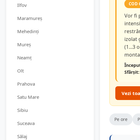
COD 
Ilfov
Vor fi
Maramureș
intensi
restrâ
Mehedinți
izolat
Mureș
(1...3 
montan
Neamț
Început
Olt
Sfârșit:
Prahova
Vezi to
Satu Mare
Sibiu
Pe ore
P
Suceava
Sălaj