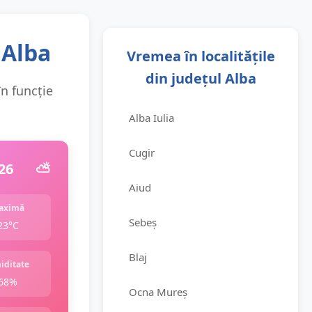
 Alba
Vremea în localitățile
din județul Alba
în funcție
Alba Iulia
Cugir
26
⛅️
Aiud
aximă
Sebeș
23°C
Blaj
iditate
68%
Ocna Mureș