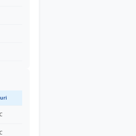
uri
°C
°C