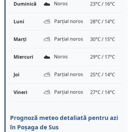
☁️
Noros
Duminică
23°C / 16°C
⛅️
Parțial noros
Luni
28°C / 14°C
⛅️
Parțial noros
Marți
30°C / 15°C
☁️
Noros
Miercuri
29°C / 17°C
⛅️
Parțial noros
Joi
25°C / 14°C
⛅️
Parțial noros
Vineri
27°C / 14°C
Prognoză meteo detaliată pentru azi
în Poșaga de Sus