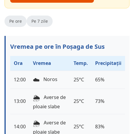
Pe ore
Pe 7 zile
Vremea pe ore în Poșaga de Sus
Ora
Vremea
Temp.
Precipitații
☁️
Noros
12:00
25°C
65%
🌦️
Averse de
13:00
25°C
73%
ploaie slabe
🌦️
Averse de
14:00
25°C
83%
ploaie slabe