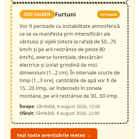
Furtuni
COD GALBEN
Urmează
Vor fi perioade cu instabilitate atmosferică
ce se va manifesta prin intensificări ale
vântului și vijelii (viteze la rafală de 50...70
km/h și pe arii restrânse de peste 80
km/h), averse torențiale, descărcări
electrice și izolat grindină de mici
dimensiuni (1...2 cm). În intervale scurte de
timp (1...3 ore), cantitățile de apă vor fi de
15...20 l/mp, iar îndeosebi în zonele
montane, pe arii restrânse de 30...50 l/mp.
Începe:
Sâmbătă, 8 august 2026, 12:00
Sfârșit:
Sâmbătă, 8 august 2026, 22:00
Vezi toate avertizările meteo →