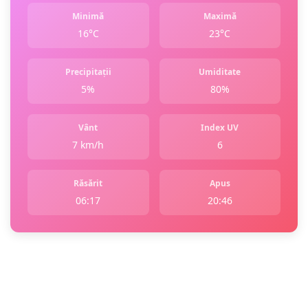
Minimă
Maximă
16°C
23°C
Precipitații
Umiditate
5%
80%
Vânt
Index UV
7 km/h
6
Răsărit
Apus
06:17
20:46