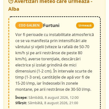
🕑 Avertizări meteo care urmează -
Alba
Furtuni
COD GALBEN
Urmează
Vor fi perioade cu instabilitate atmosferică
ce se va manifesta prin intensificări ale
vântului și vijelii (viteze la rafală de 50-70
km/h și pe arii restrânse de peste 80
km/h), averse torențiale, descărcări
electrice și izolat grindină de mici
dimensiuni (1-2 cm). În intervale scurte de
timp (1-3 ore), cantitățile de apă vor fi de
15-20 l/mp, iar îndeosebi în zonele
montane, pe arii restrânse de 30-50 l/mp.
Începe:
Sâmbătă, 8 august 2026, 12:00
Sfârșit:
Sâmbătă, 8 august 2026, 21:00