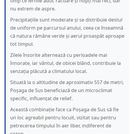
timp ce iernile aduc răcoare și nopți mai reci, dar
nu extrem de aspre.
Precipitațiile sunt moderate și se distribuie destul
de uniform pe parcursul anului, ceea ce înseamnă
că natura rămâne verde și aerul proaspăt aproape
tot timpul.
Zilele însorite alternează cu perioadele mai
înnorate, iar vântul, de obicei blând, contribuie la
senzația plăcută a climatului local.
Situată la o altitudine de aproximativ 557 de metri,
Poșaga de Sus beneficiază de un microclimat
specific, influențat de relief.
Această combinație face ca Poșaga de Sus să fie
un loc agreabil pentru locuit, vizitat sau pentru
petrecerea timpului în aer liber, indiferent de
sezon.