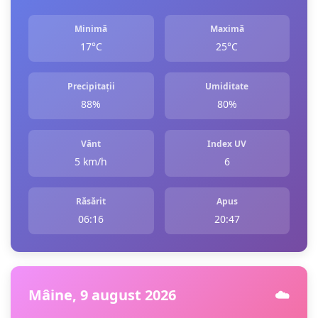
Minimă
Maximă
17°C
25°C
Precipitații
Umiditate
88%
80%
Vânt
Index UV
5 km/h
6
Răsărit
Apus
06:16
20:47
Mâine, 9 august 2026
☁️