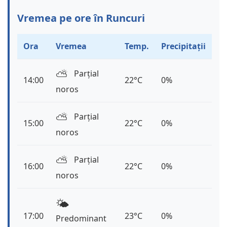
Vremea pe ore în Runcuri
Ora
Vremea
Temp.
Precipitații
⛅️
Parțial
14:00
22°C
0%
noros
⛅️
Parțial
15:00
22°C
0%
noros
⛅️
Parțial
16:00
22°C
0%
noros
🌤️
17:00
23°C
0%
Predominant