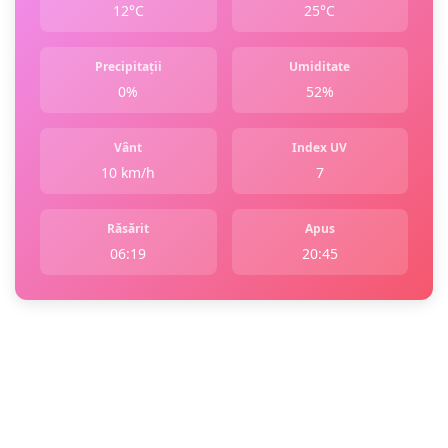
12°C
25°C
Precipitații
Umiditate
0%
52%
Vânt
Index UV
10 km/h
7
Răsărit
Apus
06:19
20:45