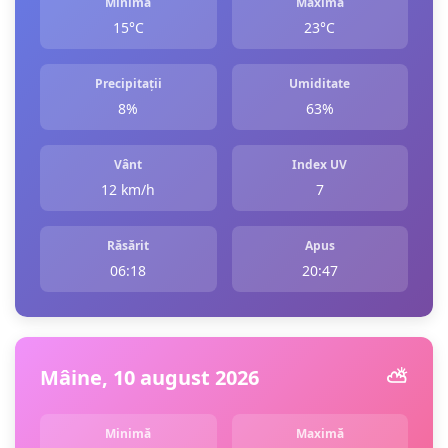
Minimă
Maximă
15°C
23°C
Precipitații
Umiditate
8%
63%
Vânt
Index UV
12 km/h
7
Răsărit
Apus
06:18
20:47
Mâine, 10 august 2026
⛅️
Minimă
Maximă