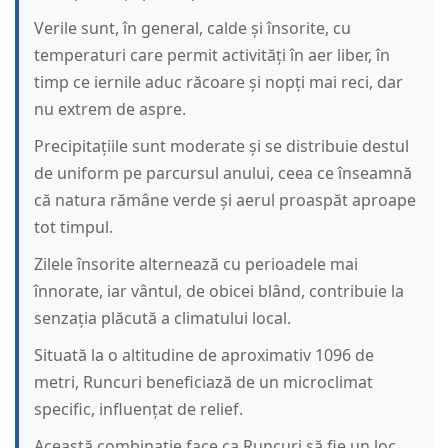
Verile sunt, în general, calde și însorite, cu
temperaturi care permit activități în aer liber, în
timp ce iernile aduc răcoare și nopți mai reci, dar
nu extrem de aspre.
Precipitațiile sunt moderate și se distribuie destul
de uniform pe parcursul anului, ceea ce înseamnă
că natura rămâne verde și aerul proaspăt aproape
tot timpul.
Zilele însorite alternează cu perioadele mai
înnorate, iar vântul, de obicei blând, contribuie la
senzația plăcută a climatului local.
Situată la o altitudine de aproximativ 1096 de
metri, Runcuri beneficiază de un microclimat
specific, influențat de relief.
Această combinație face ca Runcuri să fie un loc