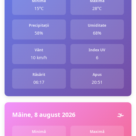
Minimă
Maximă
15°C
28°C
Precipitații
Umiditate
58%
68%
Vânt
Index UV
10 km/h
6
Răsărit
Apus
06:17
20:51
Mâine, 8 august 2026
🌫️
Minimă
Maximă