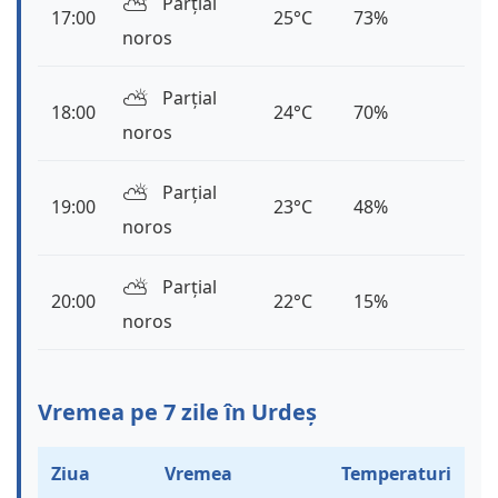
⛅️
Parțial
17:00
25°C
73%
noros
⛅️
Parțial
18:00
24°C
70%
noros
⛅️
Parțial
19:00
23°C
48%
noros
⛅️
Parțial
20:00
22°C
15%
noros
Vremea pe 7 zile în Urdeș
Ziua
Vremea
Temperaturi