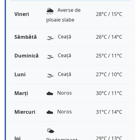
🌦️
Averse de
Vineri
28°C / 15°C
ploaie slabe
🌫️
Ceață
Sâmbătă
26°C / 14°C
🌫️
Ceață
Duminică
25°C / 11°C
🌫️
Ceață
Luni
27°C / 10°C
☁️
Noros
Marți
30°C / 11°C
☁️
Noros
Miercuri
31°C / 14°C
🌤️
Joi
29°C / 13°C