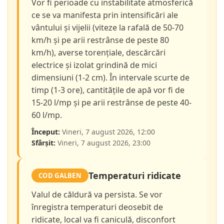
Vor fi perioade cu instabilitate atmosferică
ce se va manifesta prin intensificări ale
vântului și vijelii (viteze la rafală de 50-70
km/h și pe arii restrânse de peste 80
km/h), averse torențiale, descărcări
electrice și izolat grindină de mici
dimensiuni (1-2 cm). În intervale scurte de
timp (1-3 ore), cantitățile de apă vor fi de
15-20 l/mp și pe arii restrânse de peste 40-
60 l/mp.
Început:
Vineri, 7 august 2026, 12:00
Sfârșit:
Vineri, 7 august 2026, 23:00
Temperaturi ridicate
COD GALBEN
Valul de căldură va persista. Se vor
înregistra temperaturi deosebit de
ridicate, local va fi caniculă, disconfort