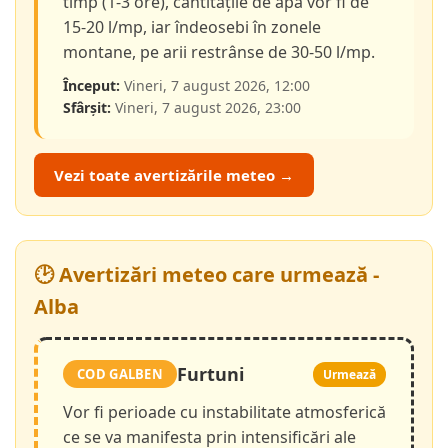
timp (1-3 ore), cantitățile de apă vor fi de
15-20 l/mp, iar îndeosebi în zonele
montane, pe arii restrânse de 30-50 l/mp.
Început:
Vineri, 7 august 2026, 12:00
Sfârșit:
Vineri, 7 august 2026, 23:00
Vezi toate avertizările meteo →
🕑 Avertizări meteo care urmează -
Alba
Furtuni
COD GALBEN
Urmează
Vor fi perioade cu instabilitate atmosferică
ce se va manifesta prin intensificări ale