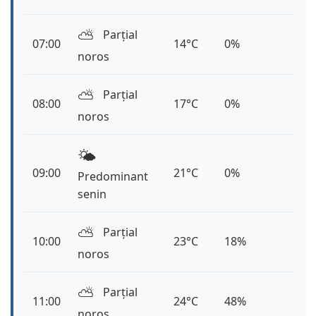
⛅️
Parțial
07:00
14°C
0%
noros
⛅️
Parțial
08:00
17°C
0%
noros
🌤️
09:00
21°C
0%
Predominant
senin
⛅️
Parțial
10:00
23°C
18%
noros
⛅️
Parțial
11:00
24°C
48%
noros