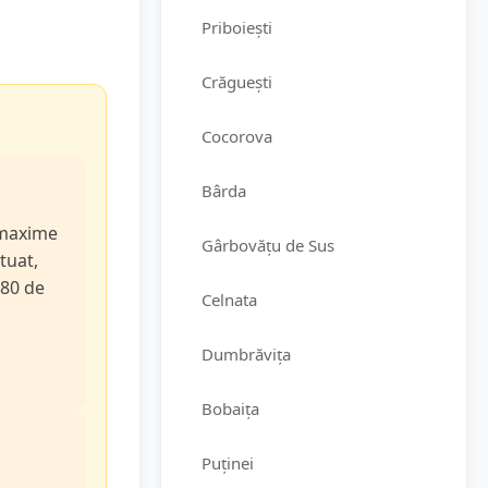
Priboiești
Crăguești
Cocorova
Bârda
e maxime
Gârbovățu de Sus
tuat,
 80 de
Celnata
Dumbrăvița
Bobaița
Puținei