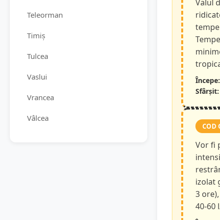
Valul 
ridicat
Teleorman
temper
Timiș
Temper
minime
Tulcea
tropica
Vaslui
Începe:
Sfârșit:
Vrancea
Vâlcea
COD 
Vor fi
intensi
restrâ
izolat
3 ore),
40-60 