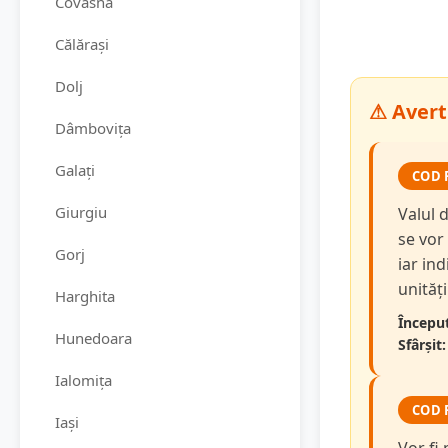
Covasna
Călărași
Dolj
⚠ Avert
Dâmbovița
Galați
COD 
Giurgiu
Valul 
se vor
Gorj
iar in
unităț
Harghita
Început
Hunedoara
Sfârșit:
Ialomița
COD 
Iași