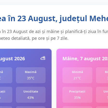
a în 23 August, județul Meh
în 23 August de azi și mâine și planifică-ți ziua în fu
teo detaliată, pe ore și pe 7 zile.
august 2026
⛅️
Mâine, 7 august 20
mă
Maximă
Minimă
M
C
35°C
21°C
ații
Umiditate
Precipitații
Um
%
43%
35%