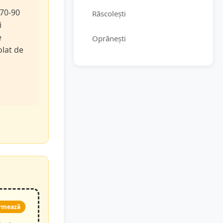
 70-90
Răscolești
i
e
Oprănești
olat de
rmează