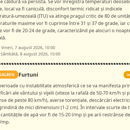
de căldură va persista. Se vor înregistra temperaturi deoseb
e, local va fi caniculă, disconfort termic ridicat și indicele
atură-umezeală (ITU) va atinge pragul critic de 80 de unităț
aturile maxime vor fi cuprinse între 31 și 37 de grade, iar c
 vor fi de 20-24 de grade, caracterizând pe alocuri o noapt
lă.
Vineri, 7 august 2026, 10:00
Sâmbătă, 8 august 2026, 10:00
Furtuni
GALBEN
U
 perioade cu instabilitate atmosferică ce se va manifesta pri
ficări ale vântului și vijelii (viteze la rafală de 50-70 km/h și p
nse de peste 80 km/h), averse torențiale, descărcări electric
 grindină de mici dimensiuni (1-2 cm). În intervale scurte de 
 cantitățile de apă vor fi de 15-20 l/mp și pe arii restrânse d
l/mp.