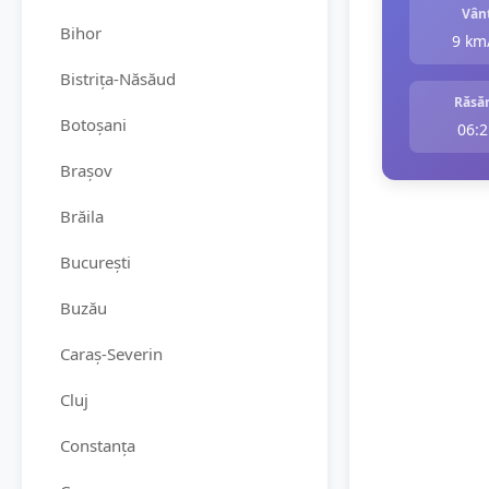
Vân
Bihor
9 km
Bistrița-Năsăud
Răsăr
Botoșani
06:2
Brașov
Brăila
București
Buzău
Caraș-Severin
Cluj
Constanța