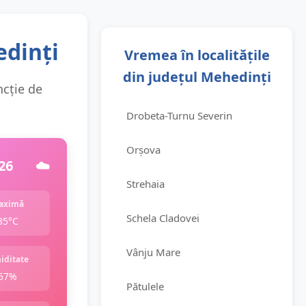
edinți
Vremea în localitățile
din județul Mehedinți
ncție de
Drobeta-Turnu Severin
Orșova
26
☁️
Strehaia
aximă
Schela Cladovei
35°C
Vânju Mare
iditate
57%
Pătulele