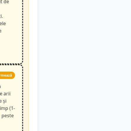
it de
i.
ele
e
rmează
n
e arii
e și
timp (1-
e peste