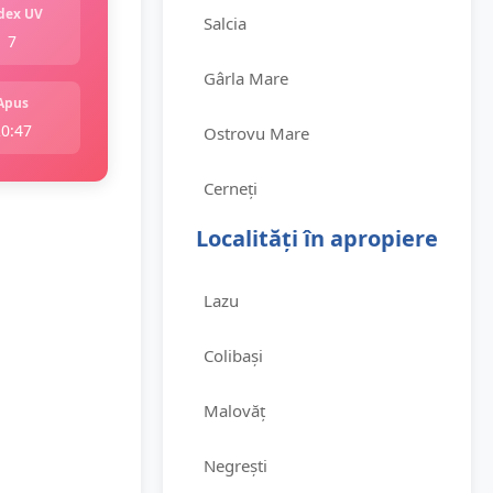
dex UV
Salcia
7
Gârla Mare
Apus
20:47
Ostrovu Mare
Cerneți
Localități în apropiere
Lazu
Colibași
Malovăț
Negrești