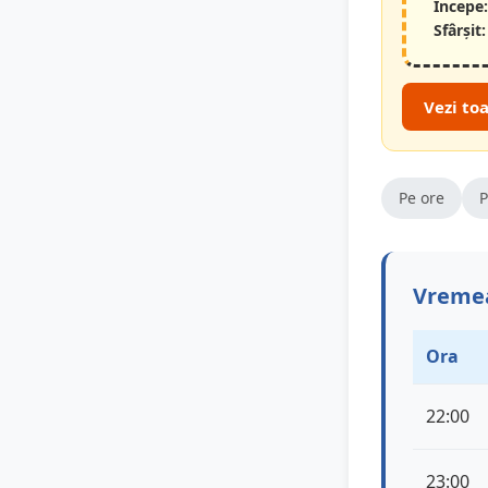
Începe:
Sfârșit:
Vezi to
Pe ore
P
Vremea
Ora
22:00
23:00