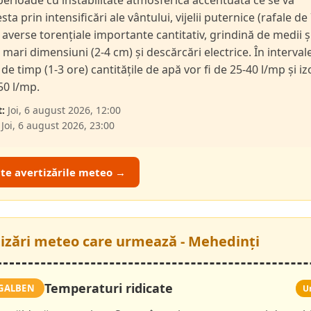
 perioade cu instabilitate atmosferică accentuată ce se va
ta prin intensificări ale vântului, vijelii puternice (rafale de
 averse torențiale importante cantitativ, grindină de medii ș
l mari dimensiuni (2-4 cm) și descărcări electrice. În interval
de timp (1-3 ore) cantitățile de apă vor fi de 25-40 l/mp și iz
50 l/mp.
:
Joi, 6 august 2026, 12:00
Joi, 6 august 2026, 23:00
ate avertizările meteo →
tizări meteo care urmează - Mehedinți
Temperaturi ridicate
GALBEN
U