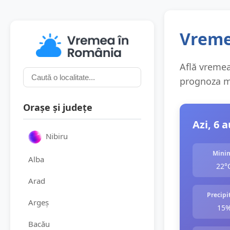
Vreme
Află vremea 
prognoza me
Orașe și județe
Azi, 6 
Nibiru
Mini
Alba
22°
Arad
Precipit
Argeș
15
Bacău