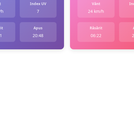
t
Index UV
Vânt
In
/h
7
24 km/h
it
Apus
Răsărit
1
20:48
06:22