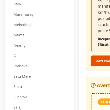
Vor fi
Ilfov
manifes
km/h),
Maramureș
posibi
scurte 
Mehedinți
peste 
Mureș
Început
Sfârșit:
Neamț
Olt
Vezi to
Prahova
Satu Mare
🕑 Aver
Sibiu
Suceava
COD 
Sălaj