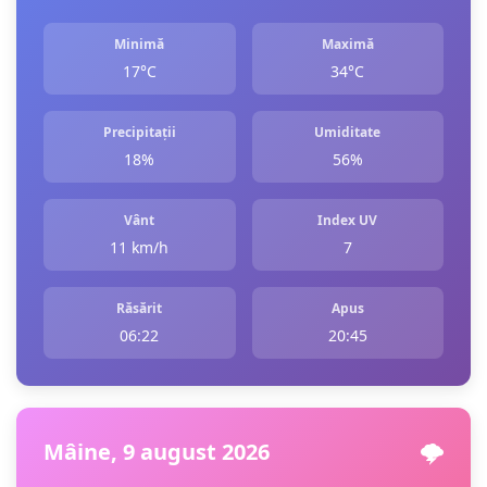
Minimă
Maximă
17°C
34°C
Precipitații
Umiditate
18%
56%
Vânt
Index UV
11 km/h
7
Răsărit
Apus
06:22
20:45
Mâine, 9 august 2026
🌩️