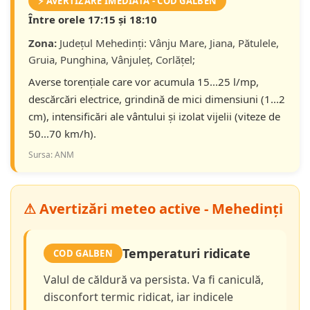
⚡ AVERTIZARE IMEDIATĂ - COD GALBEN
Între orele 17:15 și 18:10
Zona:
Județul Mehedinţi: Vânju Mare, Jiana, Pătulele,
Gruia, Punghina, Vânjuleț, Corlățel;
Averse torențiale care vor acumula 15...25 l/mp,
descărcări electrice, grindină de mici dimensiuni (1...2
cm), intensificări ale vântului şi izolat vijelii (viteze de
50...70 km/h).
Sursa: ANM
⚠ Avertizări meteo active - Mehedinți
Temperaturi ridicate
COD GALBEN
Valul de căldură va persista. Va fi caniculă,
disconfort termic ridicat, iar indicele