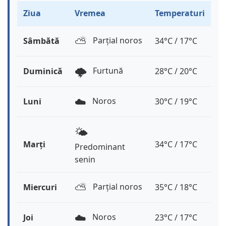
Ziua
Vremea
Temperaturi
⛅️
Parțial noros
Sâmbătă
34°C / 17°C
🌩️
Furtună
Duminică
28°C / 20°C
☁️
Noros
Luni
30°C / 19°C
🌤️
Marți
34°C / 17°C
Predominant
senin
⛅️
Parțial noros
Miercuri
35°C / 18°C
☁️
Noros
Joi
23°C / 17°C