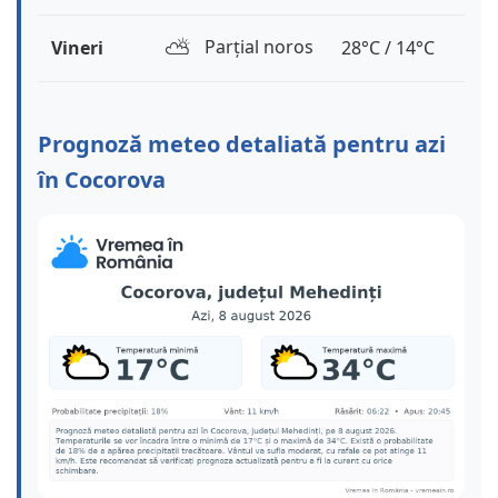
⛅️
Parțial noros
Vineri
28°C / 14°C
Prognoză meteo detaliată pentru azi
în Cocorova