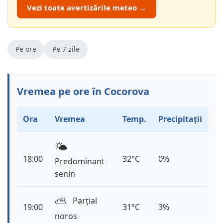
Vezi toate avertizările meteo →
Pe ore
Pe 7 zile
Vremea pe ore în Cocorova
Ora
Vremea
Temp.
Precipitații
🌤️
18:00
32°C
0%
Predominant
senin
⛅️
Parțial
19:00
31°C
3%
noros