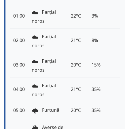
☁️
Parțial
01:00
22°C
3%
noros
☁️
Parțial
02:00
21°C
8%
noros
☁️
Parțial
03:00
20°C
15%
noros
☁️
Parțial
04:00
21°C
35%
noros
🌩️
Furtună
05:00
20°C
35%
🌦️
Averse de