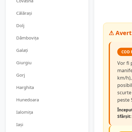
Covasna
Călărași
Dolj
⚠ Avert
Dâmbovița
Galați
COD 
Giurgiu
Vor fi
manifes
Gorj
km/h),
posibi
Harghita
scurte 
Hunedoara
peste 
Început
Ialomița
Sfârșit:
Iași