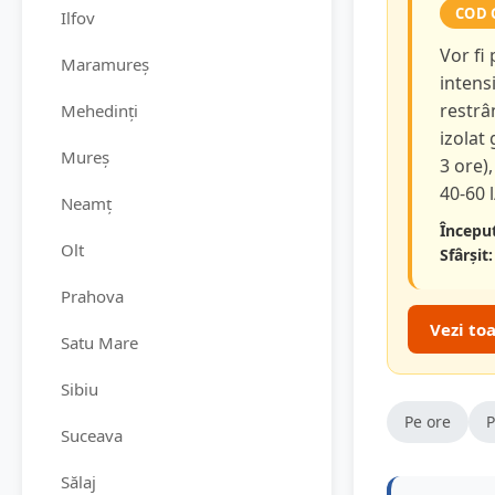
COD 
Ilfov
Vor fi
Maramureș
intensi
restrâ
Mehedinți
izolat
Mureș
3 ore),
40-60 
Neamț
Început
Olt
Sfârșit:
Prahova
Vezi to
Satu Mare
Sibiu
Pe ore
P
Suceava
Sălaj