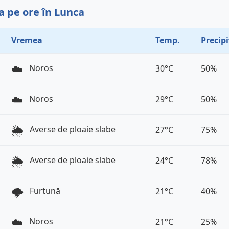
 pe ore în Lunca
Vremea
Temp.
Precipi
☁️
Noros
30°C
50%
☁️
Noros
29°C
50%
🌦️
Averse de ploaie slabe
27°C
75%
🌦️
Averse de ploaie slabe
24°C
78%
🌩️
Furtună
21°C
40%
☁️
Noros
21°C
25%