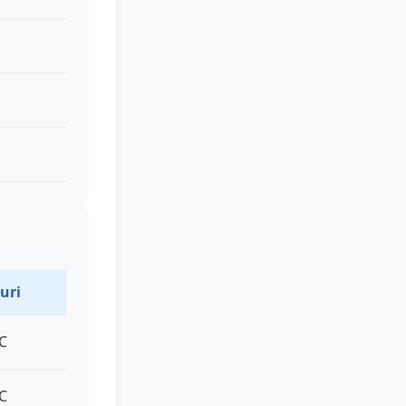
uri
°C
°C