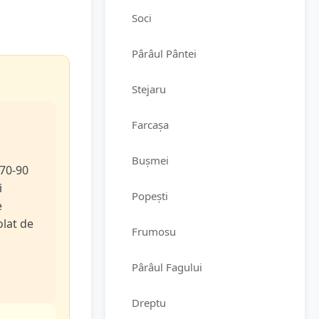
Soci
Pârâul Pântei
Stejaru
Farcașa
Bușmei
 70-90
i
Popești
e
olat de
Frumosu
Pârâul Fagului
Dreptu