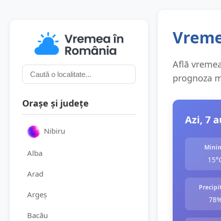
Vreme
Află vremea 
prognoza me
Orașe și județe
Azi, 7 
Nibiru
Mini
Alba
15°
Arad
Precipit
Argeș
78
Bacău