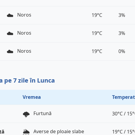
☁️
Noros
19°C
3%
☁️
Noros
19°C
3%
☁️
Noros
19°C
0%
 pe 7 zile în Lunca
Vremea
Temperat
🌩️
Furtună
30°C / 15
🌦️
Averse de ploaie slabe
tă
19°C / 15