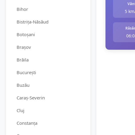
Vân
Bihor
5 km
Bistrița-Năsăud
Răsăr
Botoșani
06:0
Brașov
Brăila
București
Buzău
Caraș-Severin
Cluj
Constanța