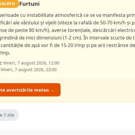
Furtuni
GALBEN
 perioade cu instabilitate atmosferică ce se va manifesta pri
ficări ale vântului și vijelii (viteze la rafală de 50-70 km/h și p
nse de peste 80 km/h), averse torențiale, descărcări electric
 grindină de mici dimensiuni (1-2 cm). În intervale scurte de 
 cantitățile de apă vor fi de 15-20 l/mp și pe arii restrânse d
l/mp.
:
Vineri, 7 august 2026, 12:00
Vineri, 7 august 2026, 23:00
ate avertizările meteo →
e 7 zile