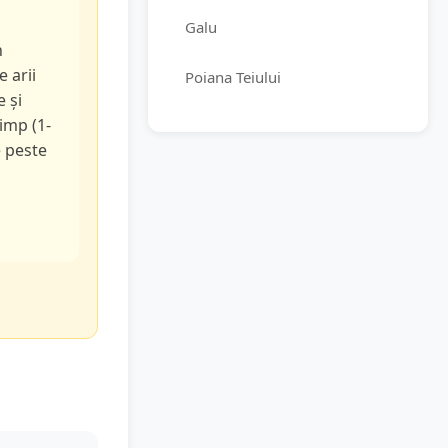
Galu
n
e arii
Poiana Teiului
e și
timp (1-
e peste