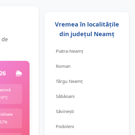
Vremea în localitățile
din județul Neamț
e de
Piatra-Neamț
Roman
26
🌦️
Târgu Neamț
aximă
Săbăoani
19°C
Săvinești
iditate
87%
Podoleni