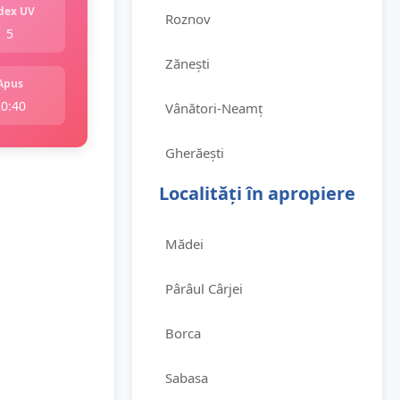
dex UV
Roznov
5
Zănești
Apus
20:40
Vânători-Neamț
Gherăești
Localități în apropiere
Mădei
Pârâul Cârjei
Borca
Sabasa