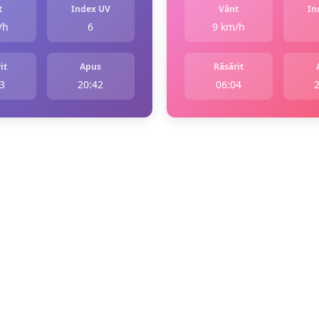
t
Index UV
Vânt
In
/h
6
9 km/h
it
Apus
Răsărit
3
20:42
06:04