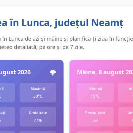
a în Lunca, județul Neamț
în Lunca de azi și mâine și planifică-ți ziua în funcți
teo detaliată, pe ore și pe 7 zile.
august 2026
🌩️
Mâine, 8 august 20
mă
Maximă
Minimă
M
C
30°C
15°C
ații
Umiditate
Precipitații
Um
%
77%
8%