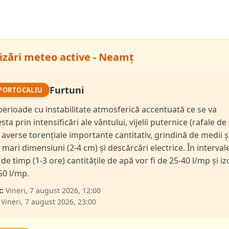
izări meteo active - Neamț
Furtuni
PORTOCALIU
 perioade cu instabilitate atmosferică accentuată ce se va
ta prin intensificări ale vântului, vijelii puternice (rafale de
 averse torențiale importante cantitativ, grindină de medii ș
l mari dimensiuni (2-4 cm) și descărcări electrice. În interval
de timp (1-3 ore) cantitățile de apă vor fi de 25-40 l/mp și iz
50 l/mp.
:
Vineri, 7 august 2026, 12:00
Vineri, 7 august 2026, 23:00