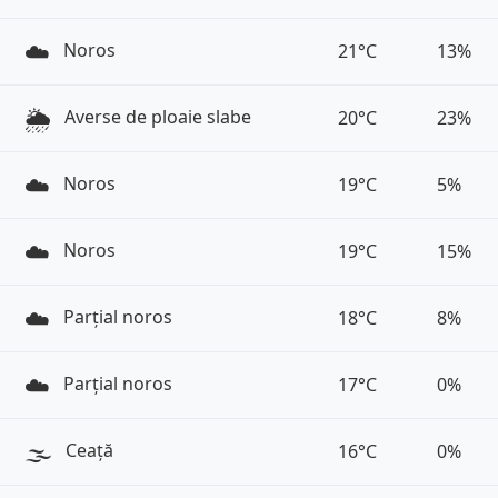
☁️
Noros
21°C
13%
🌦️
Averse de ploaie slabe
20°C
23%
☁️
Noros
19°C
5%
☁️
Noros
19°C
15%
☁️
Parțial noros
18°C
8%
☁️
Parțial noros
17°C
0%
🌫️
Ceață
16°C
0%