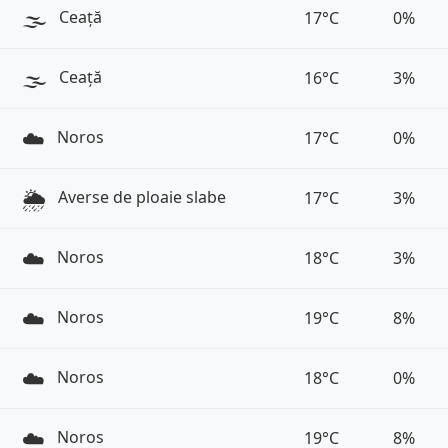
🌫️
Ceață
17°C
0%
🌫️
Ceață
16°C
3%
☁️
Noros
17°C
0%
🌦️
Averse de ploaie slabe
17°C
3%
☁️
Noros
18°C
3%
☁️
Noros
19°C
8%
☁️
Noros
18°C
0%
☁️
Noros
19°C
8%