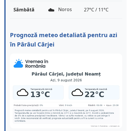
☁️
Noros
Sâmbătă
27°C / 11°C
Prognoză meteo detaliată pentru azi
în Pârâul Cârjei