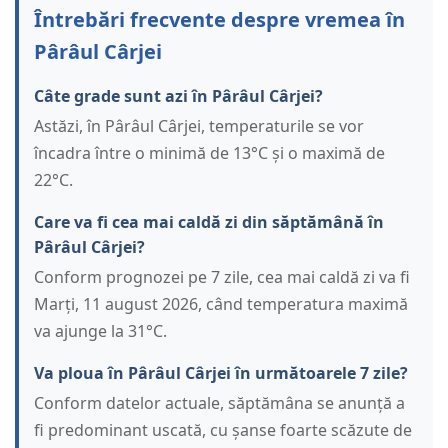
Întrebări frecvente despre vremea în
Pârâul Cârjei
Câte grade sunt azi în Pârâul Cârjei?
Astăzi, în Pârâul Cârjei, temperaturile se vor
încadra între o minimă de 13°C și o maximă de
22°C.
Care va fi cea mai caldă zi din săptămână în
Pârâul Cârjei?
Conform prognozei pe 7 zile, cea mai caldă zi va fi
Marți, 11 august 2026, când temperatura maximă
va ajunge la 31°C.
Va ploua în Pârâul Cârjei în următoarele 7 zile?
Conform datelor actuale, săptămâna se anunță a
fi predominant uscată, cu șanse foarte scăzute de