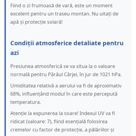
Fiind o zi frumoasă de vară, este un moment
excelent pentru un traseu montan. Nu uitați de
apă și protecție solară!
Condiții atmosferice detaliate pentru
azi
Presiunea atmosferică se va situa la o valoare
normală pentru Pârâul Cârjei, în jur de 1021 hPa.
Umiditatea relativă a aerului va fi de aproximativ
68%, influențând modul în care este percepută
temperatura.
Atenție la expunerea la soare! Indexul UV va fi
ridicat (valoare: 7), fiind esențială folosirea
cremelor cu factor de protecție, a pălăriilor și