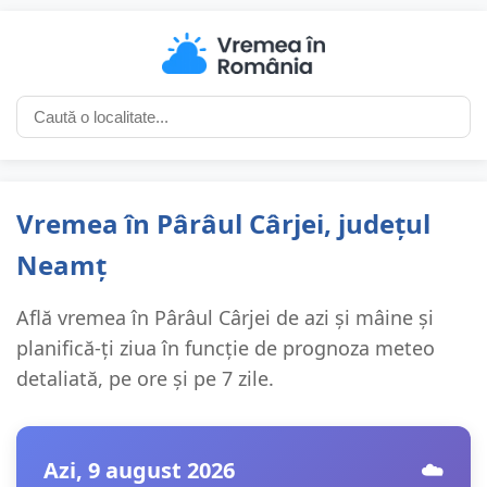
Vremea în Pârâul Cârjei, județul
Neamț
Află vremea în Pârâul Cârjei de azi și mâine și
planifică-ți ziua în funcție de prognoza meteo
detaliată, pe ore și pe 7 zile.
Azi, 9 august 2026
☁️