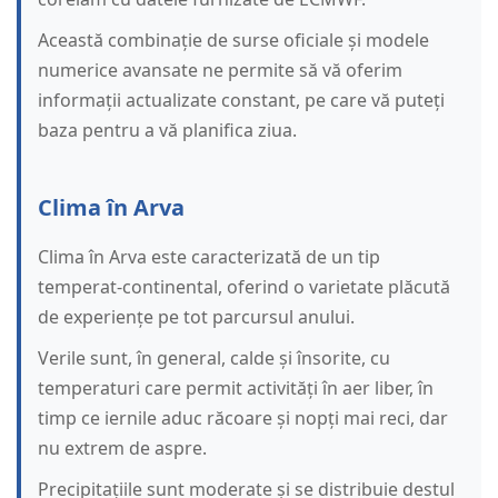
Această combinație de surse oficiale și modele
numerice avansate ne permite să vă oferim
informații actualizate constant, pe care vă puteți
baza pentru a vă planifica ziua.
Clima în Arva
Clima în Arva este caracterizată de un tip
temperat-continental, oferind o varietate plăcută
de experiențe pe tot parcursul anului.
Verile sunt, în general, calde și însorite, cu
temperaturi care permit activități în aer liber, în
timp ce iernile aduc răcoare și nopți mai reci, dar
nu extrem de aspre.
Precipitațiile sunt moderate și se distribuie destul