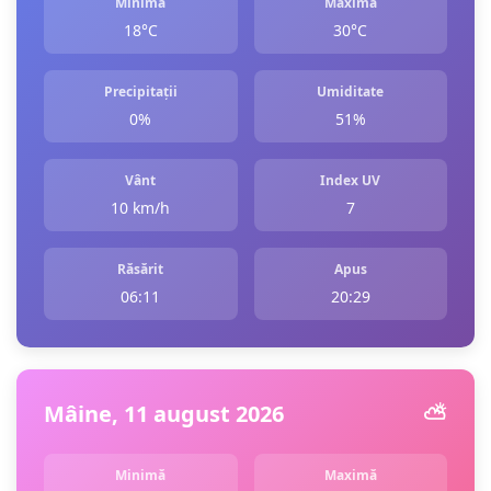
Minimă
Maximă
18°C
30°C
Precipitații
Umiditate
0%
51%
Vânt
Index UV
10 km/h
7
Răsărit
Apus
06:11
20:29
Mâine, 11 august 2026
⛅️
Minimă
Maximă