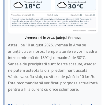
Vremea azi în Arva, județul Prahova
Astăzi, pe 10 august 2026, vremea în Arva se
anunță cu cer noros. Temperaturile se vor încadra
între o minimă de 18°C și o maximă de 30°C.
Șansele de precipitații sunt foarte scăzute, așadar
ne putem aștepta la o zi predominant uscată.
Vântul va sufla slab, cu viteze de până la 10 km/h.
Este recomandat să verificați prognoza actualizată
pentru a fi la curent cu orice schimbare.