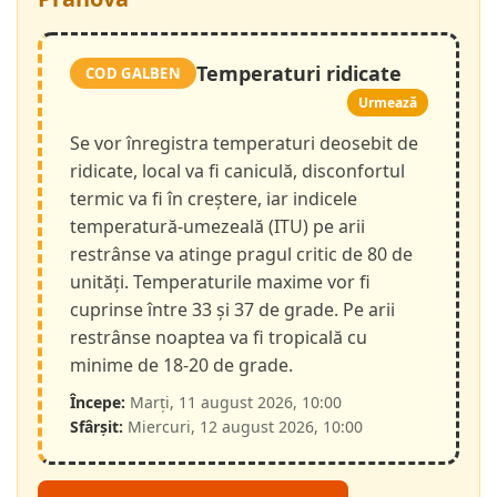
Temperaturi ridicate
COD GALBEN
Urmează
Se vor înregistra temperaturi deosebit de
ridicate, local va fi caniculă, disconfortul
termic va fi în creștere, iar indicele
temperatură-umezeală (ITU) pe arii
restrânse va atinge pragul critic de 80 de
unități. Temperaturile maxime vor fi
cuprinse între 33 și 37 de grade. Pe arii
restrânse noaptea va fi tropicală cu
minime de 18-20 de grade.
Începe:
Marți, 11 august 2026, 10:00
Sfârșit:
Miercuri, 12 august 2026, 10:00