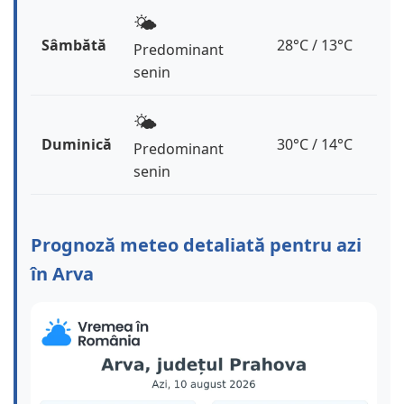
🌤️
Sâmbătă
28°C / 13°C
Predominant
senin
🌤️
Duminică
30°C / 14°C
Predominant
senin
Prognoză meteo detaliată pentru azi
în Arva