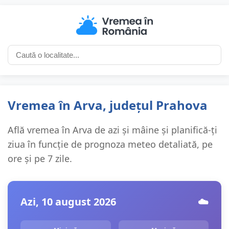
Vremea în Arva, județul Prahova
Află vremea în Arva de azi și mâine și planifică-ți
ziua în funcție de prognoza meteo detaliată, pe
ore și pe 7 zile.
Azi, 10 august 2026
☁️