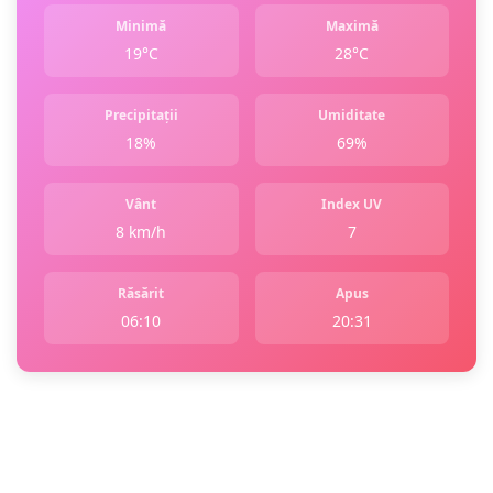
Minimă
Maximă
19°C
28°C
Precipitații
Umiditate
18%
69%
Vânt
Index UV
8 km/h
7
Răsărit
Apus
06:10
20:31