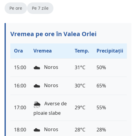
Pe ore
Pe 7 zile
Vremea pe ore în Valea Orlei
Ora
Vremea
Temp.
Precipitații
☁️
Noros
15:00
31°C
50%
☁️
Noros
16:00
30°C
65%
🌦️
Averse de
17:00
29°C
55%
ploaie slabe
☁️
Noros
18:00
28°C
28%