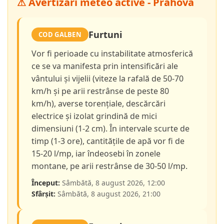
⚠ Avertizări meteo active - Prahova
Furtuni
COD GALBEN
Vor fi perioade cu instabilitate atmosferică
ce se va manifesta prin intensificări ale
vântului și vijelii (viteze la rafală de 50-70
km/h și pe arii restrânse de peste 80
km/h), averse torențiale, descărcări
electrice și izolat grindină de mici
dimensiuni (1-2 cm). În intervale scurte de
timp (1-3 ore), cantitățile de apă vor fi de
15-20 l/mp, iar îndeosebi în zonele
montane, pe arii restrânse de 30-50 l/mp.
Început:
Sâmbătă, 8 august 2026, 12:00
Sfârșit:
Sâmbătă, 8 august 2026, 21:00