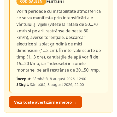
Furtuni
COD GALBEN
Vor fi perioade cu instabilitate atmosferică
ce se va manifesta prin intensificări ale
vântului și vijelii (viteze la rafală de 50...70
km/h și pe arii restrânse de peste 80
km/h), averse torențiale, descărcări
electrice și izolat grindină de mici
dimensiuni (1...2 cm). În intervale scurte de
timp (1...3 ore), cantitățile de apă vor fi de
15...20 l/mp, iar îndeosebi în zonele
montane, pe arii restrânse de 30...50 l/mp.
Început:
Sâmbătă, 8 august 2026, 12:00
Sfârșit:
Sâmbătă, 8 august 2026, 22:00
Vezi toate avertizările meteo →