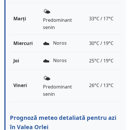
🌤️
Marți
33°C / 17°C
Predominant
senin
☁️
Noros
Miercuri
30°C / 19°C
☁️
Noros
Joi
25°C / 19°C
🌤️
Vineri
26°C / 13°C
Predominant
senin
Prognoză meteo detaliată pentru azi
în Valea Orlei