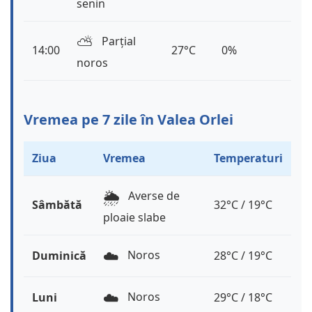
senin
⛅️
Parțial
14:00
27°C
0%
noros
Vremea pe 7 zile în Valea Orlei
Ziua
Vremea
Temperaturi
🌦️
Averse de
Sâmbătă
32°C / 19°C
ploaie slabe
☁️
Noros
Duminică
28°C / 19°C
☁️
Noros
Luni
29°C / 18°C