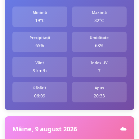
Minimă
Maximă
19°C
32°C
Precipitații
Umiditate
65%
68%
Vânt
Index UV
8 km/h
7
Răsărit
Apus
06:09
20:33
Mâine, 9 august 2026
☁️