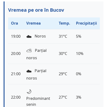
Vremea pe ore în Bucov
Ora
Vremea
Temp.
Precipitații
☁️
Noros
19:00
31°C
5%
⛅️
Parțial
20:00
30°C
10%
noros
☁️
Parțial
21:00
29°C
0%
noros
🌙
22:00
27°C
3%
Predominant
senin