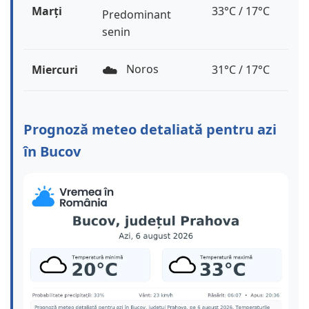
Marți
33°C / 17°C
Predominant
senin
☁️
Noros
Miercuri
31°C / 17°C
Prognoză meteo detaliată pentru azi
în Bucov