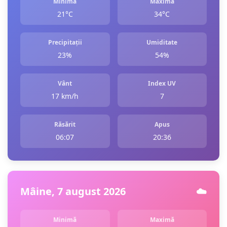
Minimă
Maximă
21°C
34°C
Precipitații
Umiditate
23%
54%
Vânt
Index UV
17 km/h
7
Răsărit
Apus
06:07
20:36
Mâine, 7 august 2026
☁️
Minimă
Maximă