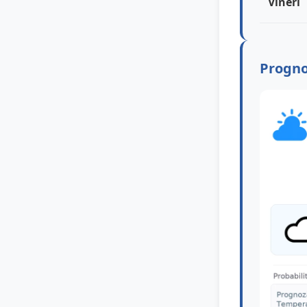
Vineri
Progno