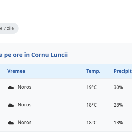
e 7 zile
 pe ore în Cornu Luncii
Vremea
Temp.
Precipit
☁️
Noros
19°C
30%
☁️
Noros
18°C
28%
☁️
Noros
18°C
13%