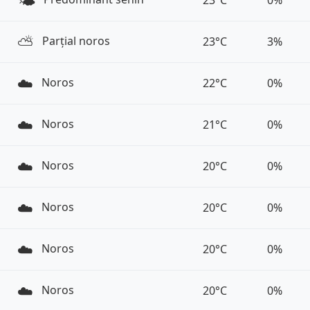
🌤️
23°C
0%
⛅️
Parțial noros
23°C
3%
☁️
Noros
22°C
0%
☁️
Noros
21°C
0%
☁️
Noros
20°C
0%
☁️
Noros
20°C
0%
☁️
Noros
20°C
0%
☁️
Noros
20°C
0%