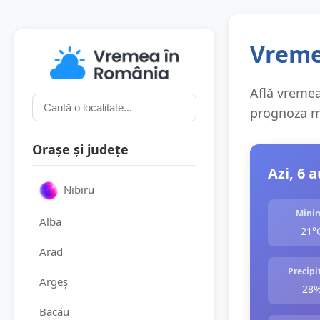
Vremea
Află vremea 
prognoza me
Orașe și județe
Azi, 6 
Nibiru
Mini
Alba
21°
Arad
Precipit
Argeș
28
Bacău