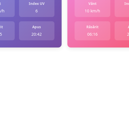
t
Index UV
Vânt
In
m/h
6
10 km/h
it
Apus
Răsărit
5
20:42
06:16