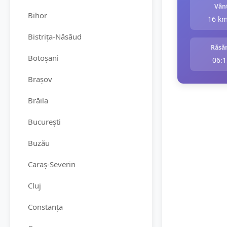
Vân
Bihor
16 k
Bistrița-Năsăud
Răsăr
Botoșani
06:1
Brașov
Brăila
București
Buzău
Caraș-Severin
Cluj
Constanța