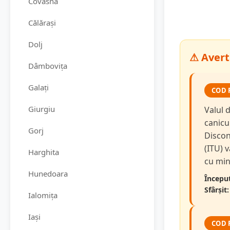
Covasna
Călărași
Dolj
⚠ Avert
Dâmbovița
Galați
COD 
Giurgiu
Valul d
canicu
Gorj
Discon
(ITU) v
Harghita
cu min
Hunedoara
Început
Sfârșit:
Ialomița
Iași
COD 