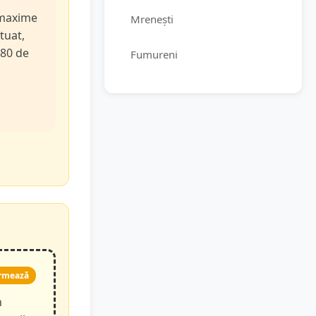
e maxime
Mrenești
tuat,
 80 de
Fumureni
rmează
n