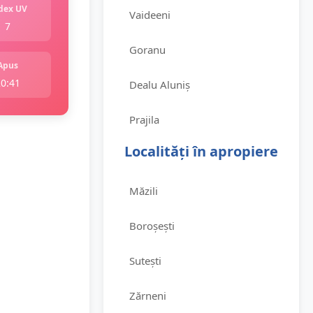
dex UV
Vaideeni
7
Goranu
Apus
20:41
Dealu Aluniș
Prajila
Localități în apropiere
Măzili
Boroșești
Sutești
Zărneni