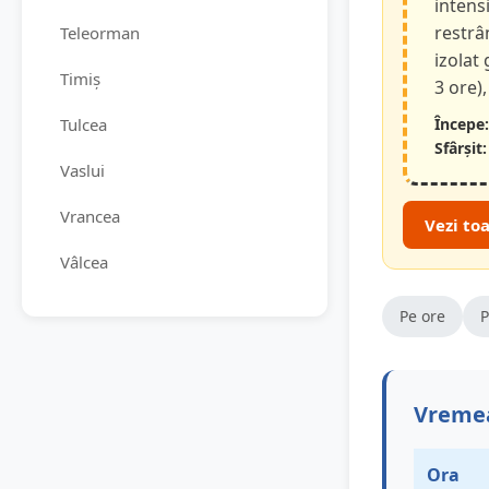
intensi
restrâ
Teleorman
izolat
Timiș
3 ore),
Tulcea
Începe:
Sfârșit:
Vaslui
Vrancea
Vezi to
Vâlcea
Pe ore
P
Vremea
Ora