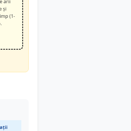
e arii
e și
timp (1-
.
ații