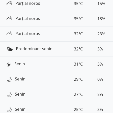
⛅️
Parțial noros
35°C
15%
⛅️
Parțial noros
35°C
18%
⛅️
Parțial noros
32°C
23%
🌤️
Predominant senin
32°C
3%
☀️
Senin
31°C
3%
🌙
Senin
29°C
0%
🌙
Senin
27°C
8%
🌙
Senin
25°C
3%