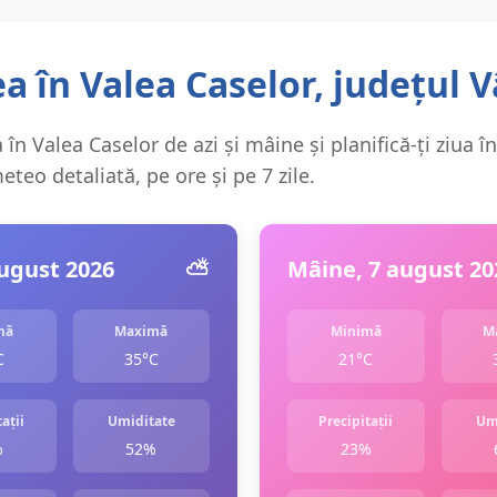
 în Valea Caselor, județul V
în Valea Caselor de azi și mâine și planifică-ți ziua î
teo detaliată, pe ore și pe 7 zile.
august 2026
⛅️
Mâine, 7 august 20
mă
Maximă
Minimă
M
C
35°C
21°C
ații
Umiditate
Precipitații
Um
%
52%
23%