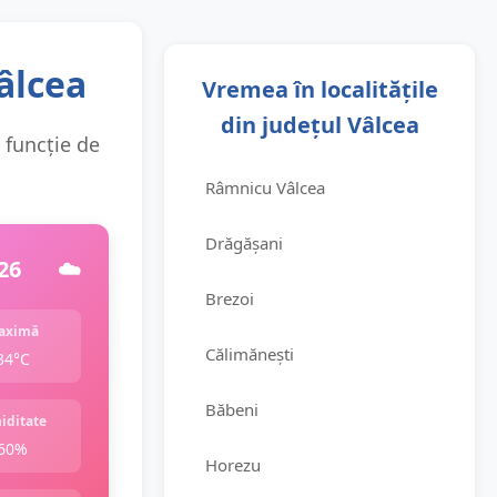
âlcea
Vremea în localitățile
din județul Vâlcea
n funcție de
Râmnicu Vâlcea
Drăgășani
26
☁️
Brezoi
aximă
Călimănești
34°C
Băbeni
iditate
60%
Horezu