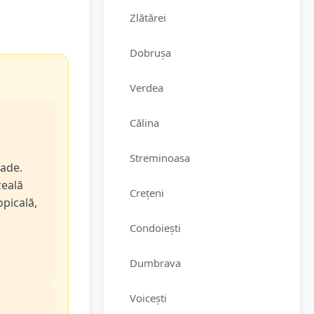
Zlătărei
Dobrușa
Verdea
Călina
Streminoasa
rade.
zeală
Crețeni
opicală,
Condoiești
Dumbrava
Voicești