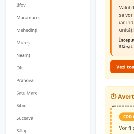
Ilfov
Valul 
se vor
Maramureș
iar in
unităț
Mehedinți
Început
Mureș
Sfârșit:
Neamț
Vezi to
Olt
Prahova
Satu Mare
🕑 Aver
Sibiu
COD 
Suceava
Vor fi
Sălaj