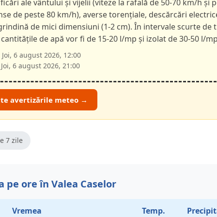
ficări ale vântului și vijelii (viteze la rafală de 50-70 km/h și p
nse de peste 80 km/h), averse torențiale, descărcări electric
 grindină de mici dimensiuni (1-2 cm). În intervale scurte de 
 cantitățile de apă vor fi de 15-20 l/mp și izolat de 30-50 l/mp
Joi, 6 august 2026, 12:00
Joi, 6 august 2026, 21:00
ate avertizările meteo →
e 7 zile
 pe ore în Valea Caselor
Vremea
Temp.
Precipit