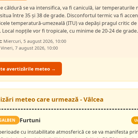
de căldură se va intensifica, va fi caniculă, iar temperaturil
 situa între 35 și 38 de grade. Disconfortul termic va fi accen
dicele temperatură-umezeală (ITU) va depăși pragul critic de
i. Local nopțile vor fi tropicale, cu minime de 20-24 de grade.
:
Miercuri, 5 august 2026, 10:00
Vineri, 7 august 2026, 10:00
ate avertizările meteo →
tizări meteo care urmează - Vâlcea
Furtuni
GALBEN
U
 perioade cu instabilitate atmosferică ce se va manifesta pri