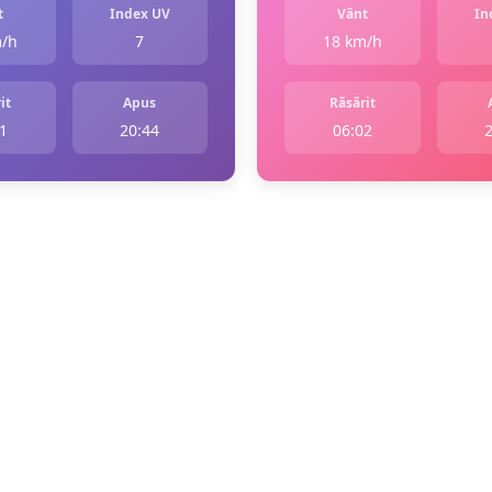
t
Index UV
Vânt
In
m/h
7
18 km/h
it
Apus
Răsărit
1
20:44
06:02