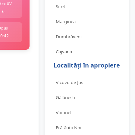
dex UV
Siret
6
Marginea
Apus
20:42
Dumbrăveni
Cajvana
Localități în apropiere
Vicovu de Jos
Gălănești
Voitinel
Frătăuții Noi