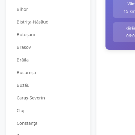
Vân
Bihor
15 k
Bistrița-Năsăud
Răsăr
Botoșani
06:0
Brașov
Brăila
București
Buzău
Caraș-Severin
Cluj
Constanța