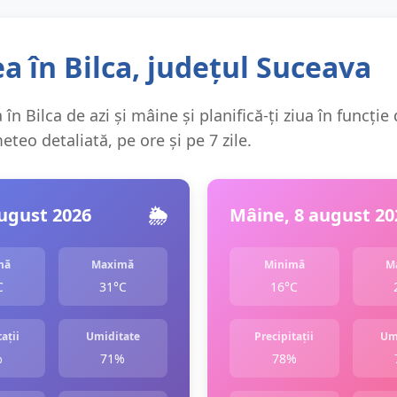
 în Bilca, județul Suceava
în Bilca de azi și mâine și planifică-ți ziua în funcție
teo detaliată, pe ore și pe 7 zile.
august 2026
🌦️
Mâine, 8 august 20
mă
Maximă
Minimă
M
C
31°C
16°C
ații
Umiditate
Precipitații
Um
%
71%
78%