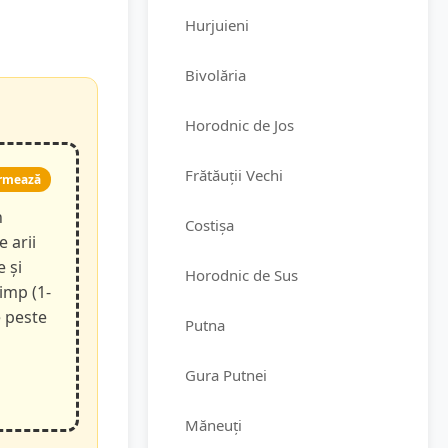
Hurjuieni
Bivolăria
Horodnic de Jos
Frătăuții Vechi
rmează
n
Costișa
e arii
e și
Horodnic de Sus
timp (1-
e peste
Putna
Gura Putnei
Măneuți