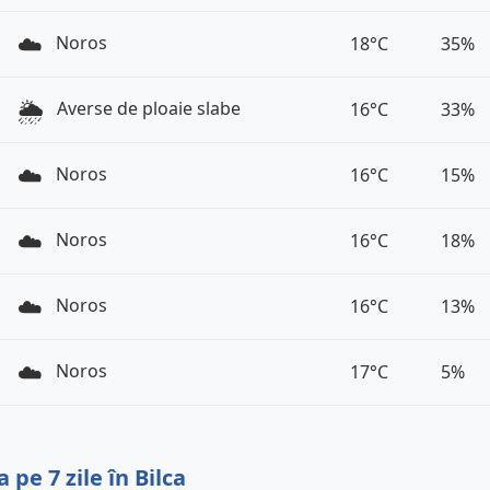
☁️
Noros
18°C
35%
🌦️
Averse de ploaie slabe
16°C
33%
☁️
Noros
16°C
15%
☁️
Noros
16°C
18%
☁️
Noros
16°C
13%
☁️
Noros
17°C
5%
pe 7 zile în Bilca