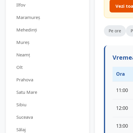
Ilfov
Vezi to
Maramureș
Mehedinți
Pe ore
P
Mureș
Neamț
Vremea
Olt
Ora
Prahova
11:00
Satu Mare
Sibiu
12:00
Suceava
13:00
Sălaj