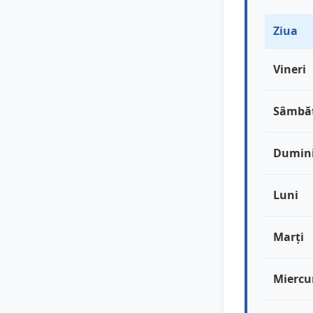
Ziua
Vineri
Sâmbă
Dumin
Luni
Marți
Miercu