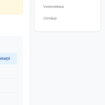
Voievodeasa
Climăuți
itații