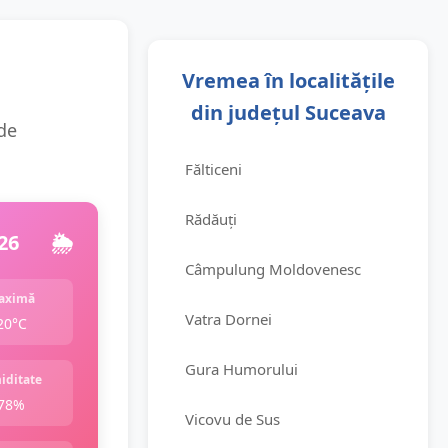
Vremea în localitățile
din județul Suceava
 de
Fălticeni
Rădăuți
26
🌦️
Câmpulung Moldovenesc
aximă
Vatra Dornei
20°C
Gura Humorului
iditate
78%
Vicovu de Sus