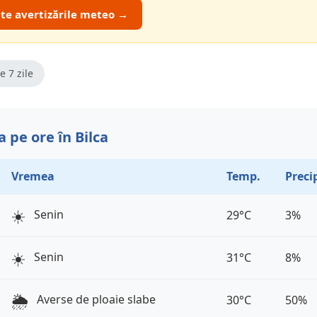
ate avertizările meteo →
e 7 zile
 pe ore în Bilca
Vremea
Temp.
Precip
☀️
Senin
29°C
3%
☀️
Senin
31°C
8%
🌦️
Averse de ploaie slabe
30°C
50%