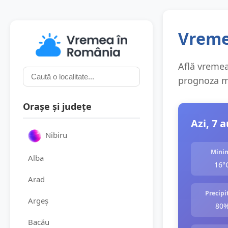
Vremea
Află vremea 
prognoza me
Orașe și județe
Azi, 7 
Nibiru
Mini
Alba
16°
Arad
Precipit
Argeș
80
Bacău