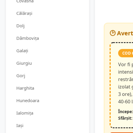
Covasna
Călărași
Dolj
🕑 Aver
Dâmbovița
Galați
COD 
Giurgiu
Vor fi
intensi
Gorj
restrâ
izolat
Harghita
3 ore),
Hunedoara
40-60 
Începe:
Ialomița
Sfârșit:
Iași