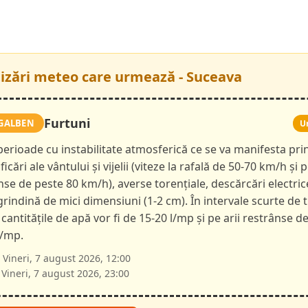
tizări meteo care urmează - Suceava
Furtuni
GALBEN
U
 perioade cu instabilitate atmosferică ce se va manifesta pri
ficări ale vântului și vijelii (viteze la rafală de 50-70 km/h și p
nse de peste 80 km/h), averse torențiale, descărcări electric
 grindină de mici dimensiuni (1-2 cm). În intervale scurte de 
 cantitățile de apă vor fi de 15-20 l/mp și pe arii restrânse d
l/mp.
Vineri, 7 august 2026, 12:00
Vineri, 7 august 2026, 23:00