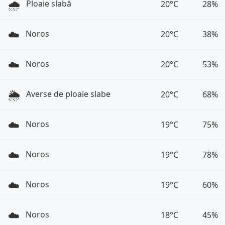
🌧️
Ploaie slabă
20°C
28%
☁️
Noros
20°C
38%
☁️
Noros
20°C
53%
🌦️
Averse de ploaie slabe
20°C
68%
☁️
Noros
19°C
75%
☁️
Noros
19°C
78%
☁️
Noros
19°C
60%
☁️
Noros
18°C
45%