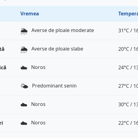
Vremea
Tempera
🌦️
Averse de ploaie moderate
31°C / 1
🌦️
Averse de ploaie slabe
tă
20°C / 1
☁️
Noros
ică
24°C / 1
🌤️
Predominant senin
27°C / 1
☁️
Noros
30°C / 1
☁️
Noros
ri
22°C / 1